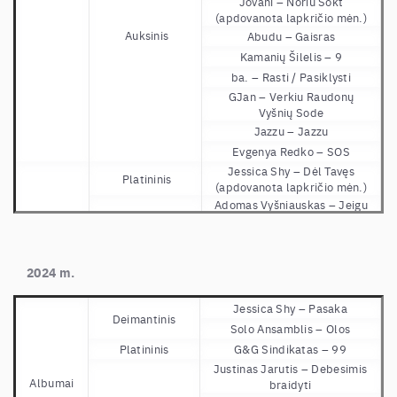
Jovani – Noriu Šokt
(apdovanota lapkričio mėn.)
Auksinis
Abudu – Gaisras
Kamanių Šilelis – 9
ba. – Rasti / Pasiklysti
GJan – Verkiu Raudonų
Vyšnių Sode
Jazzu – Jazzu
Evgenya Redko – SOS
Jessica Shy – Dėl Tavęs
Platininis
(apdovanota lapkričio mėn.)
Adomas Vyšniauskas – Jeigu
žinai ko tu nori (apdovanota
lapkričio mėn.)
Žemaitukai – Rinkis mane
(apdovanota lapkričio mėn.)
2024 m.
Jessica Shy – Žvaigždės
(apdovanota lapkričio mėn.)
Jessica Shy – Pasaka
Deimantinis
Jessica Shy – Tarp geltonų
Solo Ansamblis – Olos
rūtų (apdovanota lapkričio
Platininis
G&G Sindikatas – 99
mėn.)
Justinas Jarutis – Debesimis
Jessica Shy – 1000 vėtrų
Singlai
Albumai
braidyti
(apdovanota lapkričio mėn.)
Auksinis