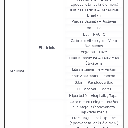
(apdovanota lapkričio mėn.)
Justinas Jarutis – Debesimis
braidyti
Vaidas Baumila – Apžavai
ba. – H8
ba. – NAUTO
Gabrielė Vilkickytė – Vilko
švelnumas
Platininis
Angelou – Fazė
Lilas ir Innomine – Leisk Man
Šlykštėtis
Lilas ir Innomine – Viskas
Albumai
Solo Ansamblis – Roboxai
GJan – Pasiduodu Sau
FC Baseball – Vorai
Hiperbolė – Visų Laikų Topai
Gabrielė Vilkickytė – Mažas
rūpintojėlis
(apdovanota
lapkričio mėn.)
Free Finga – Pick Up Line
(apdovanota lapkričio mėn.)