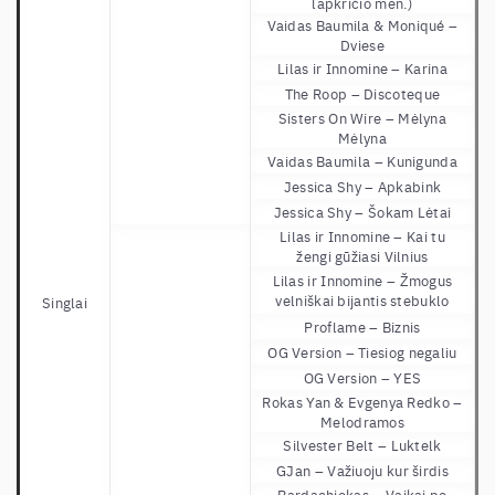
lapkričio mėn.)
Vaidas Baumila & Moniqué –
Dviese
Lilas ir Innomine –
Karina
The Roop –
Discoteque
Sisters On Wire –
Mėlyna
Mėlyna
Vaidas Baumila –
Kunigunda
Jessica Shy –
Apkabink
Jessica Shy –
Šokam Lėtai
Lilas ir Innomine –
Kai tu
žengi gūžiasi Vilnius
Lilas ir Innomine – Žmogus
velniškai bijantis stebuklo
Singlai
Proflame –
Biznis
OG Version –
Tiesiog negaliu
OG Version – YES
Rokas Yan & Evgenya Redko –
Melodramos
Silvester Belt –
Luktelk
GJan –
Važiuoju kur širdis
Bardachiokas –
Vaikai po