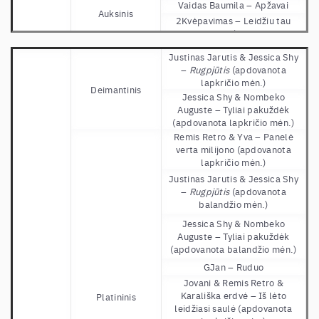
Vaidas Baumila – Apžavai
Lilas ir Innomine – Tu privalai
Auksinis
skambėt (apdovanota
2Kvėpavimas – Leidžiu tau
lapkričio mėn.)
viską
Lilas ir Innomine – Išversk
ba. – H8
Justinas Jarutis & Jessica Shy
man pasaulį (apdovanota
–
Rugpjūtis
(apdovanota
lapkričio mėn.)
lapkričio mėn.)
Donny Montell, Sel – Nieko
Deimantinis
Jessica Shy & Nombeko
verta(apdovanota lapkričio
Auguste – Tyliai pakuždėk
mėn.)
(apdovanota lapkričio mėn.)
Rokas Yan, Monika Liu,
Remis Retro & Yva –
Panelė
Vaidas Baumila – Gegužis
verta milijono (apdovanota
(apdovanota lapkričio mėn.)
lapkričio mėn.)
Justinas Jarutis & Jessica Shy
–
Rugpjūtis
(apdovanota
balandžio mėn.)
Jessica Shy & Nombeko
Auguste – Tyliai pakuždėk
(apdovanota balandžio mėn.)
GJan –
Ruduo
Jovani & Remis Retro &
Karališka erdvė –
Iš lėto
Platininis
leidžiasi saulė (apdovanota