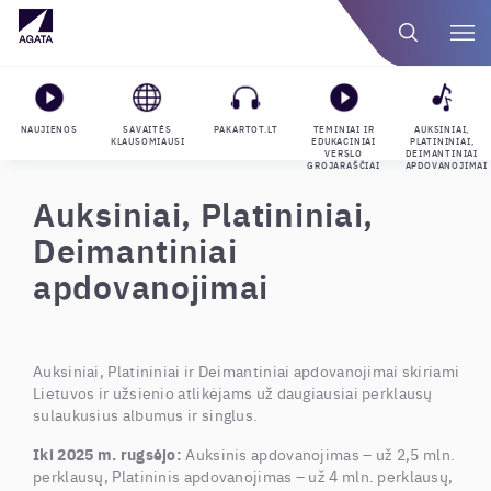
NAUJIENOS
SAVAITĖS
PAKARTOT.LT
TEMINIAI IR
AUKSINIAI,
KLAUSOMIAUSI
EDUKACINIAI
PLATININIAI,
VERSLO
DEIMANTINIAI
GROJARAŠČIAI
APDOVANOJIMAI
Auksiniai, Platininiai,
Deimantiniai
apdovanojimai
Auksiniai, Platininiai ir Deimantiniai apdovanojimai skiriami
Lietuvos ir užsienio atlikėjams už daugiausiai perklausų
sulaukusius albumus ir singlus.
Iki 2025 m. rugsėjo:
Auksinis apdovanojimas – už 2,5 mln.
perklausų, Platininis apdovanojimas – už 4 mln. perklausų,