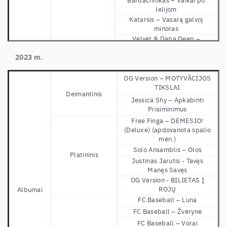
lelijom
Katarsis –
Vasarą galvoj
minoras
Velvet & Dapa Deep –
Medžiai melagiai
2023 m.
2Kvėpavimas – Leidžiu tau
Auksinis
viską
Saulės Kliošas –
Paskambink
OG Version – MOTYVÃCIJOS
man
TIKSLAI
Deimantinis
Sisters on Wire –
Taip jau
Jessica Shy – Apkabinti
gavosi
Prisiminimus
The Roop –
On Fire
Free Finga – DĖMESIO!
Rokas Yan & Jessica Shy –
(Deluxe) (apdovanota spalio
Stadionai
mėn.)
Jessica Shy –
Rožė
Solo Ansamblis – Olos
Platininis
Jessica Shy – Nieko nieko
Justinas Jarutis - Tavęs
Manęs Savęs
Jessica Shy – Dėl Tavęs
OG Version - BILIETAS Į
YVA & Remis Retro –
Panelė
ROJŲ
Albumai
verta milijono (apdovanota
FC Baseball – Luna
balandžio mėn.)
Jovani & Karališka erdvė &
FC Baseball – Žvėryne
Remis Retro – Iš Lėto
FC Baseball – Vorai