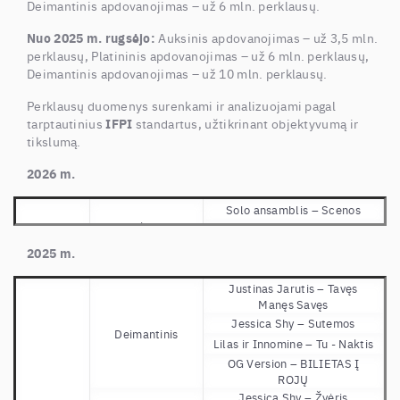
Deimantinis apdovanojimas – už 6 mln. perklausų.
Nuo 2025 m. rugsėjo:
Auksinis apdovanojimas – už 3,5 mln.
perklausų, Platininis apdovanojimas – už 6 mln. perklausų,
Deimantinis apdovanojimas – už 10 mln. perklausų.
Perklausų duomenys surenkami ir analizuojami pagal
tarptautinius
IFPI
standartus, užtikrinant objektyvumą ir
tikslumą.
2026 m.
Solo ansamblis – Scenos
Albumai
Auksinis
Marijonas Mikutavičius –
Padavimai apie žmones
2025 m.
Justinas Jarutis – Tavęs
Manęs Savęs
Jessica Shy – Sutemos
Deimantinis
Lilas ir Innomine – Tu - Naktis
OG Version – BILIETAS Į
ROJŲ
Jessica Shy – Žvėris