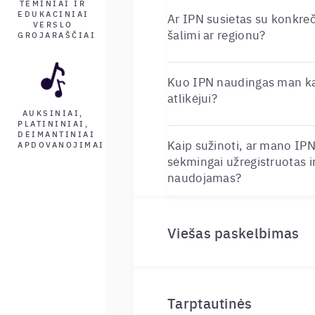
TEMINIAI IR
EDUKACINIAI
Ar IPN susietas su konkreč
VERSLO
šalimi ar regionu?
GROJARAŠČIAI
Kuo IPN naudingas man k
atlikėjui?
AUKSINIAI,
PLATININIAI,
DEIMANTINIAI
Kaip sužinoti, ar mano IP
APDOVANOJIMAI
sėkmingai užregistruotas i
naudojamas?
Viešas paskelbimas
Tarptautinės