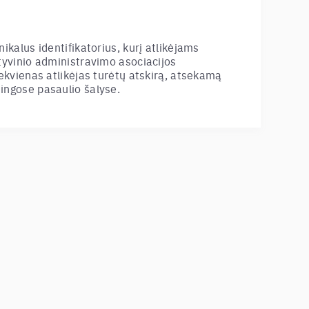
nikalus identifikatorius, kurį atlikėjams
ktyvinio administravimo asociacijos
iekvienas atlikėjas turėtų atskirą, atsekamą
tingose pasaulio šalyse.