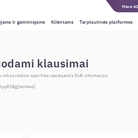
Mano A
ėjams ir gamintojams
Klientams
Tarptautinės platformos
uodami klausimai
u mūsų veiklos specifika naudojantis DUK informacija.
BKyqR1Bg[/embed]