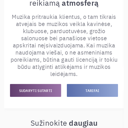
atmosferą
reikiamą
Muzika pritraukia klientus, o tam tikrais
atvejais be muzikos veikla kavinėse,
klubuose, parduotuvėse, grožio
salonuose bei panašiose vietose
apskritai neįsivaizduojama. Kai muzika
naudojama viešai, o ne asmeniniams
poreikiams, būtina gauti licenciją ir tokiu
būdu atlyginti atlikėjams ir muzikos
leidėjams
.
SUDARYTI SUTARTI
TARIFAI
daugiau
Sužinokite