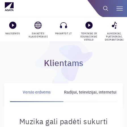
NAUJIENOS
SAVAITĖS
PAKARTOT.LT
TEMINIAI IR
AUKSINIAI,
KLAUSOMIAUSI
EDUKACINIAI
PLATININIAI,
VERSLO
DEIMANTINIAI
GROJARAŠČIAI
APDOVANOJIMAI
Klientams
Verslo erdvėms
Radijui, televizijai, internetui
Muzika gali padėti sukurti