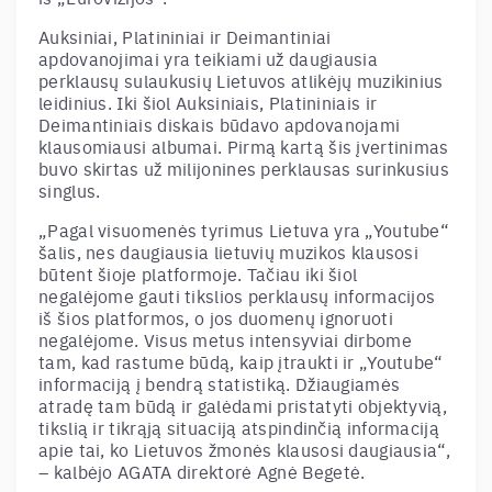
Auksiniai, Platininiai ir Deimantiniai
apdovanojimai yra teikiami už daugiausia
perklausų sulaukusių Lietuvos atlikėjų muzikinius
leidinius. Iki šiol Auksiniais, Platininiais ir
Deimantiniais diskais būdavo apdovanojami
klausomiausi albumai. Pirmą kartą šis įvertinimas
buvo skirtas už milijonines perklausas surinkusius
singlus.
„Pagal visuomenės tyrimus Lietuva yra „Youtube“
šalis, nes daugiausia lietuvių muzikos klausosi
būtent šioje platformoje. Tačiau iki šiol
negalėjome gauti tikslios perklausų informacijos
iš šios platformos, o jos duomenų ignoruoti
negalėjome. Visus metus intensyviai dirbome
tam, kad rastume būdą, kaip įtraukti ir „Youtube“
informaciją į bendrą statistiką. Džiaugiamės
atradę tam būdą ir galėdami pristatyti objektyvią,
tikslią ir tikrąją situaciją atspindinčią informaciją
apie tai, ko Lietuvos žmonės klausosi daugiausia“,
– kalbėjo AGATA direktorė Agnė Begetė.