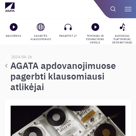
NAUJIENOS
SAVAITĖS
PAKARTOT.LT
TEMINIAI IR
AUKSINIAI,
KLAUSOMIAUSI
EDUKACINIAI
PLATININIAI,
VERSLO
DEIMANTINIAI
GROJARAŠČIAI
APDOVANOJIMAI
2024-04-26
AGATA apdovanojimuose
pagerbti klausomiausi
atlikėjai