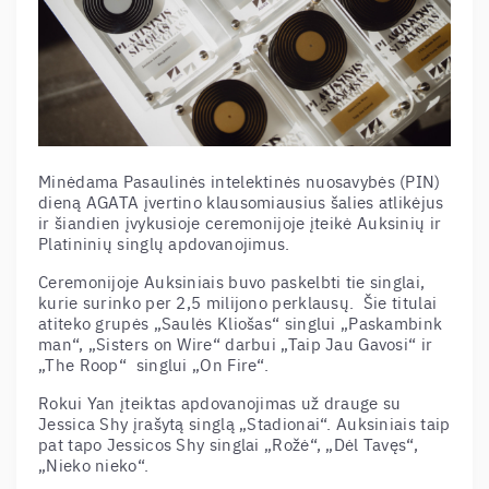
Minėdama Pasaulinės intelektinės nuosavybės (PIN)
dieną AGATA įvertino klausomiausius šalies atlikėjus
ir šiandien įvykusioje ceremonijoje įteikė Auksinių ir
Platininių singlų apdovanojimus.
Ceremonijoje Auksiniais buvo paskelbti tie singlai,
kurie surinko per 2,5 milijono perklausų. Šie titulai
atiteko grupės „Saulės Kliošas“ singlui „Paskambink
man“, „Sisters on Wire“ darbui „Taip Jau Gavosi“ ir
„The Roop“ singlui „On Fire“.
Rokui Yan įteiktas apdovanojimas už drauge su
Jessica Shy įrašytą singlą „Stadionai“. Auksiniais taip
pat tapo Jessicos Shy singlai „Rožė“, „Dėl Tavęs“,
„Nieko nieko“.