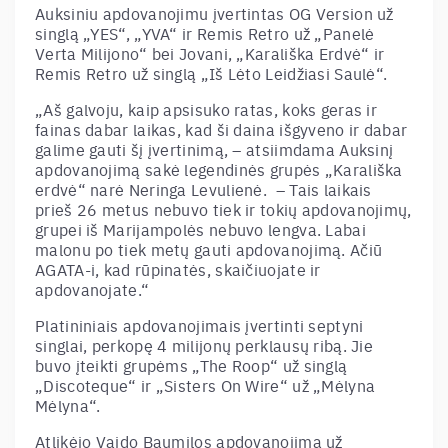
Auksiniu apdovanojimu įvertintas OG Version už
singlą „YES“, „YVA“ ir Remis Retro už „Panelė
Verta Milijono“ bei Jovani, „Karališka Erdvė“ ir
Remis Retro už singlą „Iš Lėto Leidžiasi Saulė“.
„Aš galvoju, kaip apsisuko ratas, koks geras ir
fainas
dabar laikas, kad ši daina išgyveno ir dabar
galime gauti šį įvertinimą, – atsiimdama Auksinį
apdovanojimą sakė legendinės grupės „Karališka
erdvė“ narė Neringa Levulienė. – Tais laikais
prieš 26 metus nebuvo tiek ir tokių apdovanojimų,
grupei iš Marijampolės nebuvo lengva. Labai
malonu po tiek metų gauti apdovanojimą. Ačiū
AGATA-i, kad rūpinatės, skaičiuojate ir
apdovanojate.“
Platininiais apdovanojimais įvertinti septyni
singlai, perkopę 4 milijonų perklausų ribą. Jie
buvo įteikti grupėms „The Roop“ už singlą
„Discoteque“ ir „Sisters On Wire“ už „Mėlyna
Mėlyna“.
Atlikėjo Vaido Baumilos apdovanojimą už