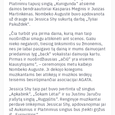
Platininiu tapusį singlą „Kunigunda“ atsiėmė
dainos bendraautoriai Kasparas Meginis ir Juozas
Martinkėnas. Nombeko Augustė buvo apdovanota
už drauge su Jessica Shy sukurtą darbą „Tyliai
Pakuždėk“.
„Čia turbūt yra pirma daina, kurią man taip
nuoširdžiai smagu atlikinėti ant scenos. Galiu
nieko negalvoti, tiesiog linksmintis su žmonėmis,
nes jie labai pasigavo tą dainą ir mums dainuojant
priedainius lyg „back“ vokalistai dainuoja kartu.
Pirmas ir nuoširdžiausias „ačiū“ yra visiems
klausytojams“, – ceremonijos metu kalbėjo
Nombeko Augustė. Ji dėkojo kolegoms
muzikantams bei atlikėjų ir muzikos leidėjų
teisėmis besirūpinančiai asociacijai AGATA.
Jessica Shy taip pat buvo įvertinta už singlus
„Apkabink“, „Šokam Lėtai“ ir su Justinu Jaručiu
įrašytą singlą „Rugpjūtis“. Renginyje muzikantai
perdavė linkėjimus Jessicai Shy, apdovanojimai jai
už Auksinius ir Platininius singlus bus įteikti grįžus
iš „Eurovizijos“.