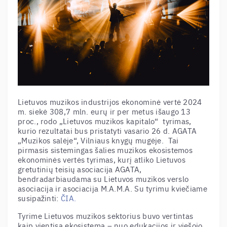
Lietuvos muzikos industrijos ekonominė vertė 2024
m. siekė 308,7 mln. eurų ir per metus išaugo 13
proc., rodo „Lietuvos muzikos kapitalo“ tyrimas,
kurio rezultatai bus pristatyti vasario 26 d. AGATA
„Muzikos salėje“, Vilniaus knygų mugėje. Tai
pirmasis sistemingas šalies muzikos ekosistemos
ekonominės vertės tyrimas, kurį atliko Lietuvos
gretutinių teisių asociacija AGATA,
bendradarbiaudama su Lietuvos muzikos verslo
asociacija ir asociacija M.A.M.A. Su tyrimu kviečiame
susipažinti:
ČIA.
Tyrime Lietuvos muzikos sektorius buvo vertintas
kaip vientisa ekosistema
–
nuo edukacijos ir viešojo