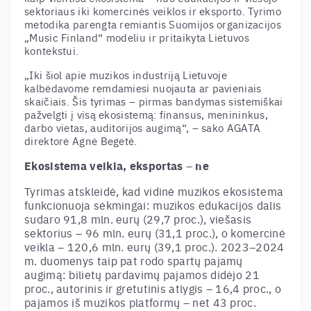
sektoriaus iki komercinės veiklos ir eksporto. Tyrimo
metodika parengta remiantis Suomijos organizacijos
„Music Finland
“
modeliu ir pritaikyta Lietuvos
kontekstui.
„Iki šiol apie muzikos industriją Lietuvoje
kalbėdavome remdamiesi nuojauta ar pavieniais
skaičiais. Šis tyrimas
–
pirmas bandymas sistemiškai
pažvelgti į visą ekosistemą: finansus, menininkus,
darbo vietas, auditorijos augimą“,
–
sako AGATA
direktorė Agnė Begetė.
Ekosistema veikia, eksportas
–
ne
Tyrimas atskleidė, kad vidinė muzikos ekosistema
funkcionuoja sėkmingai: muzikos edukacijos dalis
sudaro 91,8 mln. eurų (29,7 proc.), viešasis
sektorius
–
96 mln. eurų (31,1 proc.), o komercinė
veikla
–
120,6 mln. eurų (39,1 proc.). 2023–2024
m. duomenys taip pat rodo spartų pajamų
augimą: bilietų pardavimų pajamos didėjo 21
proc., autorinis ir gretutinis atlygis
–
16,4 proc., o
pajamos iš muzikos platformų
–
net 43 proc.