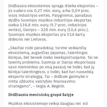
Didžiausia ekosistemos spraga išlieka eksportas –
jis sudaro vos 0,27 mln. eurų, arba 0,09 proc.
visos industrijos vertės. Palyginimui, panašaus
dydžio Suomijos muzikos industrijos eksportas
siekia 138,8 mln. eurų (9,7 proc. industrijos
vertės), Danijos – 228 mln. eurų (10,4 proc.).
Suomijos muzikos eksportas yra 514 kartų
didesnis nei Lietuvos.
„Skaičiai rodo paradoksą: turime veikiančią
ekosistemą, augančias pajamas, talentingus
kūrėjus, bet beveik nieko neeksportuojame. Tai ne
talentų problema. Suomija ar Danija eksportuoja
savo menininkus po visą pasaulį ne todėl, kad jų
kūrėjai talentingesni, o todėl, kad turi nuoseklią
eksporto strategiją. Tai – didžiulė galimybė ir
rimta užduotis valstybės finansavimo
strategams“,
–
teigia A. Begetė.
Didžiausia menininkų grupė šalyje
Muzikos ekosistemoje veikia daugiau nei 60