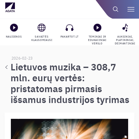
NAUJIENOS
SAVAITĖS
PAKARTOT.LT
TEMINIAI IR
AUKSINIAI,
KLAUSOMIAUSI
EDUKACINIAI
PLATININIAI,
VERSLO
DEIMANTINIAI
GROJARAŠČIAI
APDOVANOJIMAI
2026-02-23
Lietuvos muzika – 308,7
mln. eurų vertės:
pristatomas pirmasis
išsamus industrijos tyrimas