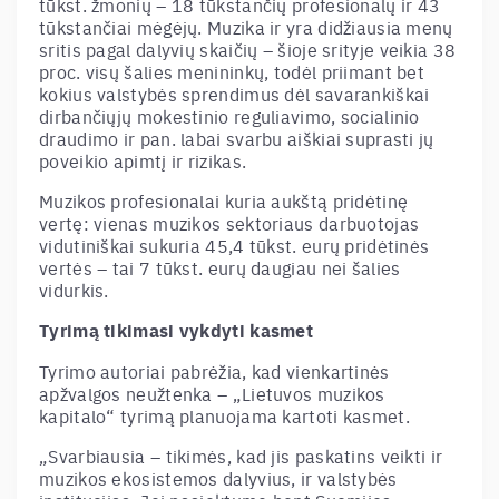
tūkst. žmonių – 18 tūkstančių profesionalų ir 43
tūkstančiai mėgėjų. Muzika ir yra didžiausia menų
sritis pagal dalyvių skaičių – šioje srityje veikia 38
proc. visų šalies menininkų, todėl priimant bet
kokius valstybės sprendimus dėl savarankiškai
dirbančiųjų mokestinio reguliavimo, socialinio
draudimo ir pan. labai svarbu aiškiai suprasti jų
poveikio apimtį ir rizikas.
Muzikos profesionalai kuria aukštą pridėtinę
vertę: vienas muzikos sektoriaus darbuotojas
vidutiniškai sukuria 45,4 tūkst. eurų pridėtinės
vertės – tai 7 tūkst. eurų daugiau nei šalies
vidurkis.
Tyrimą tikimasi vykdyti kasmet
Tyrimo autoriai pabrėžia, kad vienkartinės
apžvalgos neužtenka – „Lietuvos muzikos
kapitalo“ tyrimą planuojama kartoti kasmet.
„Svarbiausia – tikimės, kad jis paskatins veikti ir
muzikos ekosistemos dalyvius, ir valstybės