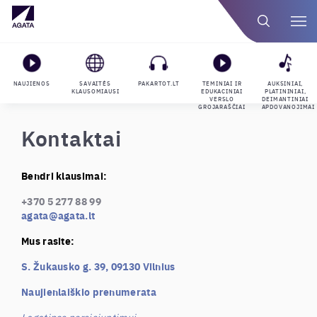
NAUJIENOS
SAVAITĖS
PAKARTOT.LT
TEMINIAI IR
AUKSINIAI,
KLAUSOMIAUSI
EDUKACINIAI
PLATININIAI,
VERSLO
DEIMANTINIAI
GROJARAŠČIAI
APDOVANOJIMAI
Kontaktai
Bendri klausimai:
+370 5 277 88 99
agata@agata.lt
Mus rasite:
S. Žukausko g. 39, 09130 Vilnius
Naujienlaiškio prenumerata