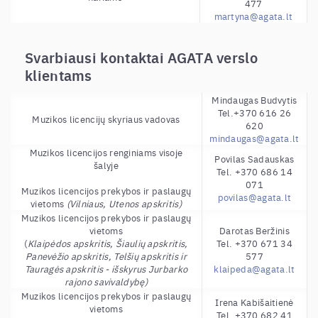
477
martyna@agata.lt
Svarbiausi kontaktai AGATA verslo
klientams
Mindaugas Budvytis
Tel.+370 616 26
Muzikos licencijų skyriaus vadovas
620
mindaugas@agata.lt
Muzikos licencijos renginiams visoje
Povilas Sadauskas
šalyje
Tel. +370 686 14
071
Muzikos licencijos prekybos ir paslaugų
povilas@agata.lt
vietoms
(Vilniaus, Utenos apskritis)
Muzikos licencijos prekybos ir paslaugų
vietoms
Darotas Beržinis
(
Klaipėdos apskritis, Šiaulių apskritis,
Tel. +370 671 34
Panevėžio apskritis, Telšių apskritis ir
577
Tauragės apskritis - išskyrus Jurbarko
klaipeda@agata.lt
rajono savivaldybę)
Muzikos licencijos prekybos ir paslaugų
Irena Kabišaitienė
vietoms
Tel. +370 682 41