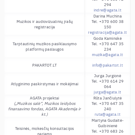
294
indre@agata.lt
Darina Muchina
Muzikos ir audiovizualinių įrašų
Tel. +370 600 38
registracija
150
registracija@agata.lt
Goda Kaminskė
Tarptautinių muzikos pasiklausymo
Tel. +370 647 35
platformų paslaugos
234
muzika@agata.lt
PAKARTOT.LT
info@pakartot.lt
Jurga Jurgionė
Tel. +370 614 29
Atlyginimo paskirstymas ir mokėjimai
064
jurga@agata.lt
AGATA projektai
Rūta Jančiulytė
(„Muzikos salė“, Muzikos leidybos
Tel. +370 647 35
finansavimo fondas, AGATA Akademija ir
240
kt.)
ruta@agata.lt
Martyna Gudaitė-
Gulbinienė
Teisinės, mokesčių konsultacijos
Tel. +370 683 26
nariams