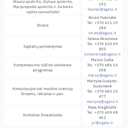
(Kauno apskritis, Alytaus apskritis,
191
Marijampolės apskritis ir Jurbarko
kaunas@agata.lt
rajono savivaldybė)
Birutė Tudorakė
Tel. +370 611 20
Skolos
284
birute@agata.lt
Jelena Aksionova
Tel. +370 620 69
Sąskaitų apmokėjimas
850
buhalterija@agata.lt
Marius Jutka
Kompensacinis tuščios laikmenos
Tel. +370 686 14
atlyginimas
058
marius@agata.lt
Martyna Gudaitė-
Gulbinienė
Konsultacijos dėl muzikos licencijų
Tel. +370 683 26
filmams, reklamai ir pan.
477
martyna@agata.lt
Rasa Kregždaitė
Tel. +370 609 48
Kontaktai žiniasklaidai
462
pr@agata.lt