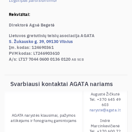
Logotipas parsisiuntimui
Rekvizitai:
Direktorė Agnė Begetė
Lietuvos gretutinių teisių asociacija AGATA
S. Žukausko g. 39, 09130 Vilnius
Įm. kodas: 124690361
PVM kodas: LT246903610
A/s: LT17 7044 0600 0136 0120
AB SEB
Svarbiausi kontaktai AGATA nariams
Augustė Žičkutė
Tel. +370 645 49
603
naryste@agata.lt
AGATA narystės klausimai, pažymos
atlikėjams ir fonogramų gamintojams
Indrė
Marcinkevičienė
Tel. +370 600 72