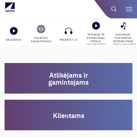
TEMINIAI IR
AUKSINIAI,
SAVAITĖS
EDUKACINIAI
PLATININIAI,
NAUJIENOS
PAKARTOT.LT
KLAUSOMIAUSI
VERSLO
DEIMANTINIAI
GROJARAŠČIAI
APDOVANOJIMAI
Atlikėjams ir
gamintojams
Klientams