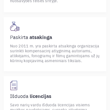
nuosavybės teisės srityje.
atsakinga
Paskirta
Nuo 2011 m. yra paskirta atsakinga organizacija
surinkti kompensacinį atlyginimą autoriams,
atlikėjams, fonogramų ir filmų gamintojams už jų
kūrinių kopijavimą asmeniniais tikslais.
licencijas
Išduoda
Savo narių vardu išduoda licencijas visiems
muzikos naudotojams, surenka atlyginimą