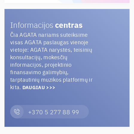
centras
Informacijos
Čia AGATA nariams suteiksime
visas AGATA paslaugas vienoje
vietoje: AGATA narystės, teisinių
konsultacijų, mokesčių
informacijos, projektinio
finansavimo galimybių,
tarptautinių muzikos platformų ir
kita.
DAUGIAU >>>
+370 5 277 88 99