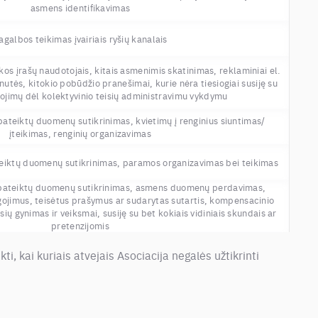
asmens identifikavimas
agalbos teikimas įvairiais ryšių kanalais
os įrašų naudotojais, kitais asmenimis skatinimas, reklaminiai el.
nutės, kitokio pobūdžio pranešimai, kurie nėra tiesiogiai susiję su
ojimų dėl kolektyvinio teisių administravimu vykdymu
ateiktų duomenų sutikrinimas, kvietimų į renginius siuntimas/
įteikimas, renginių organizavimas
eiktų duomenų sutikrinimas, paramos organizavimas bei teikimas
pateiktų duomenų sutikrinimas, asmens duomenų perdavimas,
gojimus, teisėtus prašymus ar sudarytas sutartis, kompensacinio
ių gynimas ir veiksmai, susiję su bet kokiais vidiniais skundais ar
pretenzijomis
, kai kuriais atvejais Asociacija negalės užtikrinti