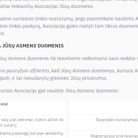
eisėtai teikiančių Asociacijai Jūsų duomenis.
amo socialinio tinklo nustatymų, jeigu pasirenkate naudotis A
inio tinklo paskyrą, Asociacija galės matyti tam tikrus duomenis
is.
A JŪSŲ ASMENS DUOMENIS
Jūsų Asmens duomenis tik teisėtiems veiksmams savo veiklos v
yra pasiryžusi užtikrinti, kad Jūsų Asmens duomenys, kuriuos Aso
uti, ir tai nesudarytų grėsmės Jūsų privatumui.
 kuriais Asociacija gali naudoti Jūsų Asmens duomenis:
kslai
aip pat veiksmai, būtini atlikti iki
Tapatybės nustatymas,
t sutartį
ikiamų paslaugų bei joje veikiančių
Registracijos prie Asocia