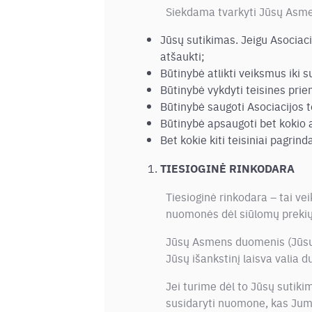
Siekdama tvarkyti Jūsų Asmens
Jūsų sutikimas. Jeigu Asociac
atšaukti;
Būtinybė atlikti veiksmus iki s
Būtinybė vykdyti teisines priem
Būtinybė saugoti Asociacijos t
Būtinybė apsaugoti bet kokio 
Bet kokie kiti teisiniai pagrind
TIESIOGINĖ RINKODARA
Tiesioginė rinkodara – tai vei
nuomonės dėl siūlomų prekių
Jūsų Asmens duomenis (Jūsų pa
Jūsų išankstinį laisva valia 
Jei turime dėl to Jūsų sutiki
susidaryti nuomone, kas Jums