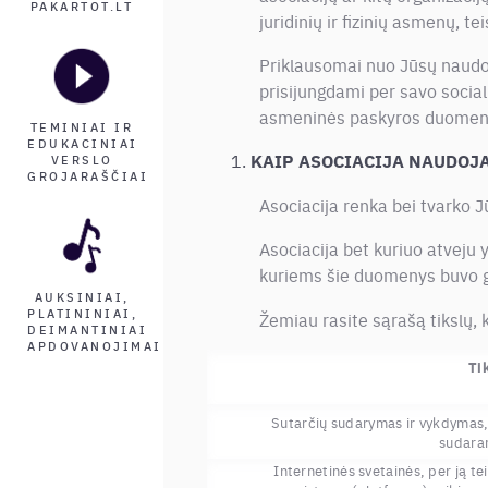
PAKARTOT.LT
juridinių ir fizinių asmenų, t
Priklausomai nuo Jūsų naudoj
prisijungdami per savo social
asmeninės paskyros duomen
TEMINIAI IR
EDUKACINIAI
KAIP ASOCIACIJA NAUDOJ
VERSLO
GROJARAŠČIAI
Asociacija renka bei tvarko 
Asociacija bet kuriuo atveju 
kuriems šie duomenys buvo ga
AUKSINIAI,
PLATININIAI,
Žemiau rasite sąrašą tikslų,
DEIMANTINIAI
APDOVANOJIMAI
Ti
Sutarčių sudarymas ir vykdymas, t
sudaran
Internetinės svetainės, per ją te