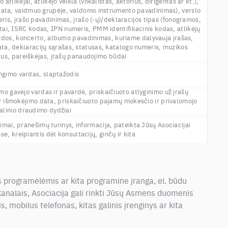
atlikėjai, atlikėjo veikla (vokalistas, aktorius, dirigentas ar kt.),
 data, vaidmuo grupėje, valdomo instrumento pavadinimas), verslo
eris, įrašo pavadinimas, įrašo (-ų)/deklaracijos tipas (fonogramos,
metai, ISRC kodas, IPN numeris, PMM identifikacinis kodas, atlikėjų
aidos, koncerto, albumo pavadinimas, kuriame dalyvauja įrašas,
data, deklaracijų sąrašas, statusas, katalogo numeris, muzikos
ius, pareiškėjas, įrašų panaudojimo būdai
ungimo vardas, slaptažodis
o gavėjo vardas ir pavardė, priskaičiuoto atlyginimo už įrašų
r išmokėjimo data, priskaičiuoto pajamų mokesčio ir privalomojo
alinio draudimo dydžiai
imai, pranešimų turinys, informacija, pateikta Jūsų Asociacijai
, kreipiantis dėl konsultacijų, ginčų ir kita
s programėlėmis ar kita programine įranga, el. būdu
 kanalais, Asociacija gali rinkti Jūsų Asmens duomenis
s, mobilus telefonas, kitas galinis įrenginys ar kita