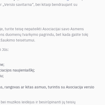
 „Verslo savitarna“, bei kitaip bendraujant su
, turite teisę nepateikti Asociacijai savo Asmens
ns duomenų tvarkymo pagrindu, bet kada galite tokį
atšaukimo teisėtumui.
i Jūs:
ne;
acijos naujienlaiškį;
lu;
as, rangovas ar kitas asmuo, turintis su Asociacija verslo
 bei muzikos leidėjus ir besirūpinanti jų teisių