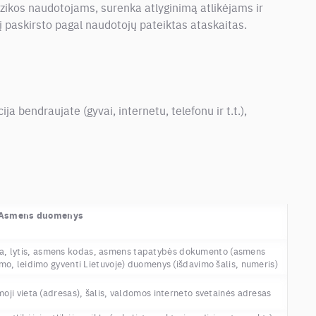
uzikos naudotojams, surenka atlyginimą atlikėjams ir
į paskirsto pagal naudotojų pateiktas ataskaitas.
cija bendraujate (gyvai, internetu, telefonu ir t.t.),
Asmens duomenys
ta, lytis, asmens kodas, asmens tapatybės dokumento (asmens
mo, leidimo gyventi Lietuvoje) duomenys (išdavimo šalis, numeris)
oji vieta (adresas), šalis, valdomos interneto svetainės adresas