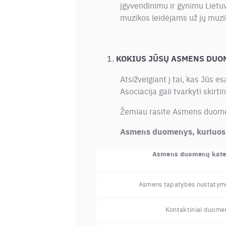
įgyvendinimu ir gynimu Lietu
muzikos leidėjams už jų muzik
KOKIUS JŪSŲ ASMENS DUO
Atsižvelgiant į tai, kas Jūs esa
Asociacija gali tvarkyti ski
Žemiau rasite Asmens duomenų
Asmens duomenys, kuriuos A
Asmens
duomenų kateg
Asmens tapatybės nustaty
Kontaktiniai duome