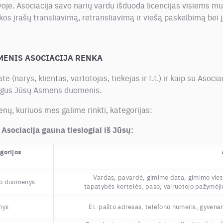
voje. Asociacija savo narių vardu išduoda licencijas visiems m
os įrašų transliavimą, retransliavimą ir viešą paskelbimą bei j
MENIS ASOCIACIJA RENKA
te (narys, klientas, vartotojas, tiekėjas ir t.t.) ir kaip su Asocia
rtingus Jūsų Asmens duomenis.
, kuriuos mes galime rinkti, kategorijas:
sociacija gauna tiesiogiai iš Jūsų:
orijos
Vardas, pavardė, gimimo data, gimimo vie
mo duomenys
tapatybės kortelės, paso, vairuotojo pažymėji
nys
El. pašto adresas, telefono numeris, gyvenam