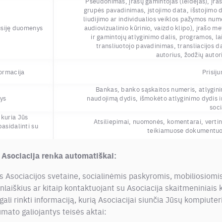
Pseudonimas, įrašų gamintojas (leidėjas), įrašo 
grupės pavadinimas, įstojimo data, išstojimo
liudijimo ar individualios veiklos pažymos num
susiję duomenys
audiovizualinio kūrinio, vaizdo klipo), įrašo 
ir gamintojų atlyginimo dalis, programos, l
transliuotojo pavadinimas, transliacijos 
autorius, žodžių autor
formacija
Prisij
Bankas, banko sąskaitos numeris, atlyginim
ys
naudojimą dydis, išmokėto atlyginimo dydis i
soci
 kuria Jūs
Atsiliepimai, nuomonės, komentarai, vertin
asidalinti su
teikiamuose dokumentuose
Asociacija renka automatiškai:
s Asociacijos svetaine, socialinėmis paskyromis, mobiliosiomi
nlaiškius ar kitaip kontaktuojant su Asociacija skaitmeniniais
 gali rinkti informaciją, kurią Asociacijai siunčia Jūsų kompiuteri
umato galiojantys teisės aktai: