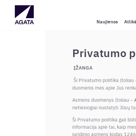
Naujienos
Atlik
Privatumo p
ĮŽANGA
Ši Privatumo politika (toliau
duomenis mes apie Jus renka
Asmens duomenys (toliau –
netiesiogiai nustatyti Jūsų ta
Ši Privatumo politika gali bū
informacija apie tai, kaip m
juridinio asmens kodas 1246