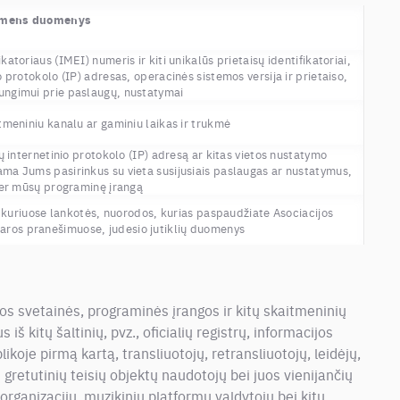
mens duomenys
katoriaus (IMEI) numeris ir kiti unikalūs prietaisų identifikatoriai,
protokolo (IP) adresas, operacinės sistemos versija ir prietaiso,
jungimui prie paslaugų, nustatymai
tmeniniu kanalu ar gaminiu laikas ir trukmė
 internetinio protokolo (IP) adresą ar kitas vietos nustatymo
kama Jums pasirinkus su vieta susijusiais paslaugas ar nustatymus,
er mūsų programinę įrangą
 kuriuose lankotės, nuorodos, kurias paspaudžiate Asociacijos
daros pranešimuose, judesio jutiklių duomenys
os svetainės, programinės įrangos ir kitų skaitmeninių
š kitų šaltinių, pvz., oficialių registrų, informacijos
koje pirmą kartą, transliuotojų, retransliuotojų, leidėjų,
 gretutinių teisių objektų naudotojų bei juos vienijančių
 organizacijų, muzikinių platformų valdytojų bei kitų