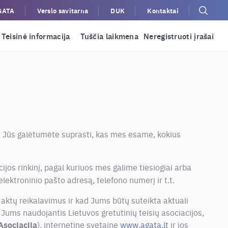
GATA
Verslo savitarna
DUK
Kontaktai
Teisinė informacija
Tuščia laikmena
Neregistruoti įrašai
d Jūs galėtumėte suprasti, kas mes esame, kokius
cijos rinkinį, pagal kuriuos mes galime tiesiogiai arba
elektroninio pašto adresą, telefono numerį ir t.t.
s aktų reikalavimus ir kad Jums būtų suteikta aktuali
ums naudojantis Lietuvos gretutinių teisių asociacijos,
Asociacija
), internetine svetaine
www.agata.lt
ir jos