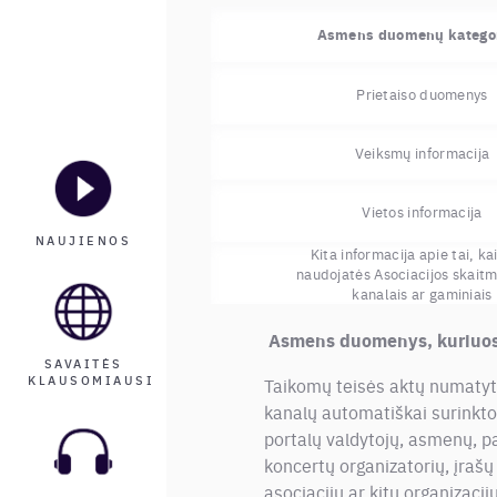
Asmens duomenų kategor
Prietaiso duomenys
Veiksmų informacija
Vietos informacija
NAUJIENOS
Kita informacija apie tai, ka
naudojatės Asociacijos skaitm
kanalais ar gaminiais
Asmens duomenys, kuriuos A
SAVAITĖS
KLAUSOMIAUSI
Taikomų teisės aktų numatyta
kanalų automatiškai surinktos 
portalų valdytojų, asmenų, pa
koncertų organizatorių, įrašų
asociacijų ar kitų organizacij