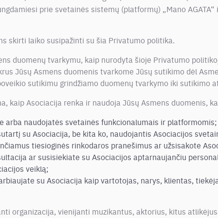
jungdamiesi prie svetainės sistemų (platformų) „Mano AGATA“ ir
skirti laiko susipažinti su šia Privatumo politika.
ns duomenų tvarkymu, kaip nurodyta šioje Privatumo politikoje
tikrus Jūsų Asmens duomenis tvarkome Jūsų sutikimo dėl Asme
poveikio sutikimu grindžiamo duomenų tvarkymo iki sutikimo 
ina, kaip Asociacija renka ir naudoja Jūsų Asmens duomenis, ka
je arba naudojatės svetainės funkcionalumais ir platformomis;
utartį su Asociacija, be kita ko, naudojantis Asociacijos svetai
unčiamus tiesioginės rinkodaros pranešimus ar užsisakote Asoci
sultacija ar susisiekiate su Asociacijos aptarnaujančiu persona
iacijos veiklą;
biaujate su Asociacija kaip vartotojas, narys, klientas, tiekėj
nti organizacija, vienijanti muzikantus, aktorius, kitus atlikėjus