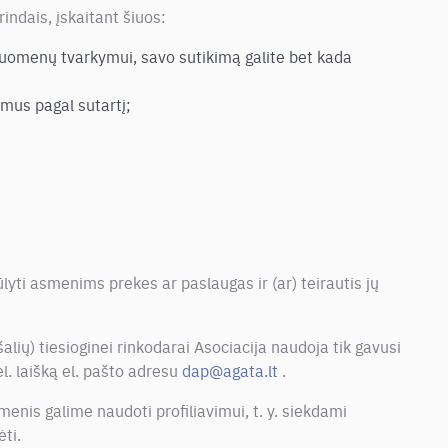
indais, įskaitant šiuos:
duomenų tvarkymui, savo sutikimą galite bet kada
imus pagal sutartį;
iūlyti asmenims prekes ar paslaugas ir (ar) teirautis jų
lių) tiesioginei rinkodarai Asociacija naudoja tik gavusi
l. laišką el. pašto adresu
dap@agata.lt
.
enis galime naudoti profiliavimui, t. y. siekdami
ti.