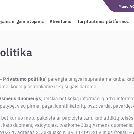
Mano A
ėjams ir gamintojams
Klientams
Tarptautinės platformos
olitika
 –
Privatumo politika
) parengta lengvai suprantama kalba, ka
me, kodėl juos renkame ir ką su jais darome.
Asmens duomenys
) reiškia bet kokią informaciją arba informa
patybę, visų pirma, pagal identifikatorių, pvz.: vardą, pavardę, 
ti bet kuriuo metu pakeista ar papildyta tam, kad atitiktų teisė
es, kaip duomenų valdytojas, tvarkome Jūsų Asmens duomenis, J
90361, adresas S. Žukausko g. 39, LT-09130 Vilnius (toliau –