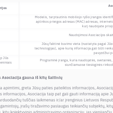
As
ijos
Modelis, tarptautinis mobiliojo ryšio įrangos identifi
aplinkos prieigos adresas (MAC) adresas, interneto 
kurį naudojate prisi
Naudojimosi Asociacijos skai
Jūsų faktinė buvimo vieta (nustatyta pagal Jūsų
technologijas), apie kurią informacija gali būti ren
pavyzdžiui p
ip Jūs
Programinė įranga, kuria naudojatės, svetainės,
eniniais
siunčiamuose tiesioginės rinko
sociacija gauna iš kitų šaltinių
 apimtimi, greta Jūsų paties pateiktos informacijos, Asociacij
informacijos, Asociacija taip pat gali gauti informaciją apie Jus i
rduodančių tuščias laikmenas ir/ar įrenginius Lietuvos Respubli
 gamintojų, įrašų tiražavimo paslaugas teikiančių subjektų, kitų
ų, kitų kolektyvinio administravimo organizacijų, jas vienijančių