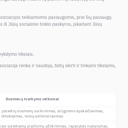
sociacijos teikiamomis paslaugomis, prie šių paslaugų
 iš Jūsų socialinio tinklo paskyros, įskaitant Jūsų
ykdymo tikslais.
ciacija renka ir naudoja, būtų skirti ir tinkami tikslams,
Duomenų tvarkymo veiksmai
 pateiktų duomenų sutikrinimas, atlyginimo apskaičiavimas,
išmokėjimas, teisių administravimas
cijos suteikiamų platformų užtikrinimas, tapatybės nustatymas,