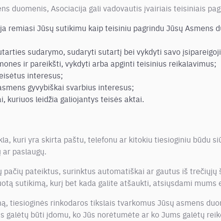
 duomenis, Asociacija gali vadovautis įvairiais teisiniais pagr
ija remiasi Jūsų sutikimu kaip teisiniu pagrindu Jūsų Asmens 
utarties sudarymo, sudaryti sutartį bei vykdyti savo įsipareigoj
ones ir pareikšti, vykdyti arba apginti teisinius reikalavimus;
eisėtus interesus;
asmens gyvybiškai svarbius interesus;
ai, kuriuos leidžia galiojantys teisės aktai.
kla, kuri yra skirta paštu, telefonu ar kitokiu tiesioginiu būdu s
 ar paslaugų.
čių pateiktus, surinktus automatiškai ar gautus iš trečiųjų ša
duotą sutikimą, kurį bet kada galite atšaukti, atsiųsdami mums e
mą, tiesioginės rinkodaros tikslais tvarkomus Jūsų asmens duom
 galėtų būti įdomu, ko Jūs norėtumėte ar ko Jums galėtų reikė