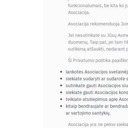
funkcionalumais, be kita ko 
Asociacija.
Asociacija rekomenduoja Jums 
Jei nesutinkate su Jūsų Asme
duomenų. Taip pat, jei tam 
sutikimą atšaukti, nedarant 
Ši Privatumo politika paaišk
lankotės Asociacijos svetainė
siekiate sudaryti ar sudarote s
sutinkate gauti Asociacijos si
siekiate gauti Asociacijos kon
teikiate atsiliepimus apie Asoc
kitaip bendraujate ar bendradar
ar vartojimo santykių.
Asociacija yra ne pelno siekia