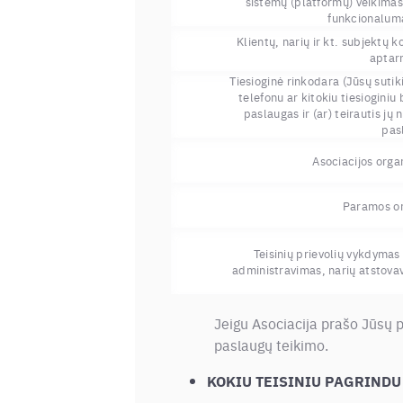
sistemų (platformų) veikimas 
funkcionaluma
Klientų, narių ir kt. subjektų
aptar
Tiesioginė rinkodara (Jūsų sutiki
telefonu ar kitokiu tiesiogini
paslaugas ir (ar) teirautis j
pas
Asociacijos orga
Paramos o
Teisinių prievolių vykdymas 
administravimas, narių atstovavi
Jeigu Asociacija prašo Jūsų p
paslaugų teikimo.
KOKIU TEISINIU PAGRINDU