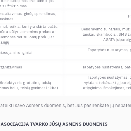
bei naudojimosi svetaine ir jos
is užtikrinimas
 konsultavimas, ginčų sprendimas,
P
navimas
mu), veikla, kuri yra skirta paštu,
Bendravimo su nariais, muzik
u būdu siūlyti asmenims prekes ar
laiškai, skambučiai, SMS ži
ų nuomonės dėl siūlomų prekių ar
AGATA įsipareig
laugų
Tapatybės nustatymas, p
nizuojami renginiai
rganizavimas
Tapatybės nustatymas, pat
Tapatybės nustatymas, 
(kolektyvinis gretutinių teisių
vykdant teisės aktų įparei
mas bei jų teisių gynimas ir kita)
atlyginimo išmokėjimas, teis
ateikti savo Asmens duomenis, bet Jūs pasirenkate jų nepateikti
 ASOCIACIJA TVARKO JŪSŲ ASMENS DUOMENIS