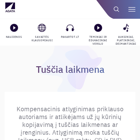
NAUJIENOS
SAVAITĖS
PAKARTOT.LT
TEMINIAI IR
AUKSINIAI,
KLAUSOMIAUSI
EDUKACINIAI
PLATININIAI,
VERSLO
DEIMANTINIAI
GROJARAŠČIAI
APDOVANOJIMAI
Tuščia laikmena
Kompensacinis atlyginimas priklauso
autoriams ir atlikėjams už jų kūrinių
kopijavimą į tuščias laikmenas ar
įrenginius. Atlyginimą moka tuščių
laikmenų (pvz. USB raktų, CD ir DVD