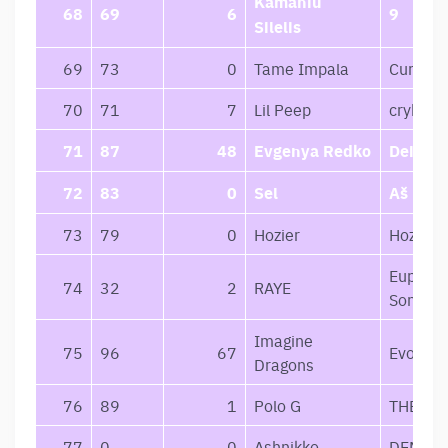
Kamaniu
68
69
6
9
Silelis
69
73
0
Tame Impala
Current
70
71
7
Lil Peep
crybaby
71
87
48
Evgenya Redko
Deivės
72
83
0
Sel
Aš Kaip
73
79
0
Hozier
Hozier
Euphori
74
32
2
RAYE
Songs
Imagine
75
96
67
Evolve
Dragons
76
89
1
Polo G
THE GO
77
0
0
Ashnikko
DEMIDE