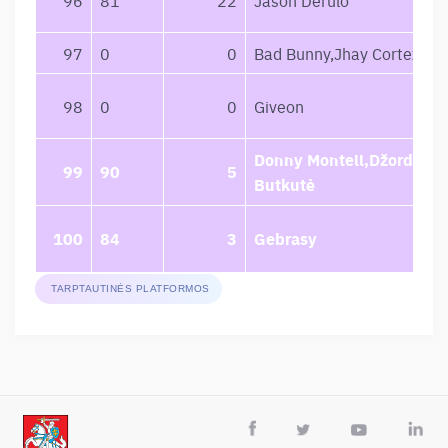
97
0
0
Bad Bunny,Jhay Cortez
98
0
0
Giveon
Donny Montell,Džordana
99
90
5
Butkutė
100
84
3
Gebrasy
TARPTAUTINĖS PLATFORMOS