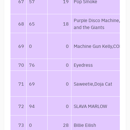
67
57
19
Pop Smoke
Purple Disco Machine,Soph
68
65
18
and the Giants
69
0
0
Machine Gun Kelly,CORPS
70
76
0
Eyedress
71
69
0
Saweetie,Doja Cat
72
94
0
SLAVA MARLOW
73
0
28
Billie Eilish