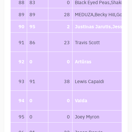
88
83
0
Black Eyed Peas,Shakira
89
89
28
MEDUZA,Becky Hill,Goodb
90
95
2
Justinas Jarutis,Jessica 
91
86
23
Travis Scott
92
0
0
Artūras
93
91
38
Lewis Capaldi
94
0
0
Vaida
95
0
0
Joey Myron
96
81
22
Jason Derulo