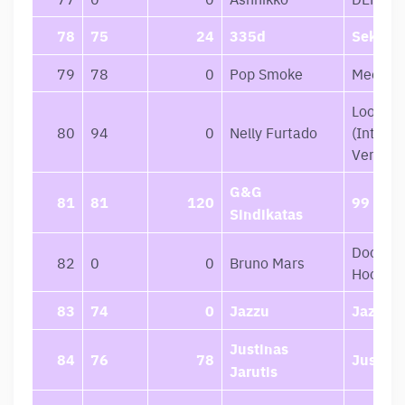
78
75
24
335d
Seka, Vo
79
78
0
Pop Smoke
Meet T
Loose
80
94
0
Nelly Furtado
(Interna
Version
G&G
81
81
120
99
Sindikatas
Doo-Wo
82
0
0
Bruno Mars
Hooliga
83
74
0
Jazzu
Jazzu
Justinas
84
76
78
Justina
Jarutis