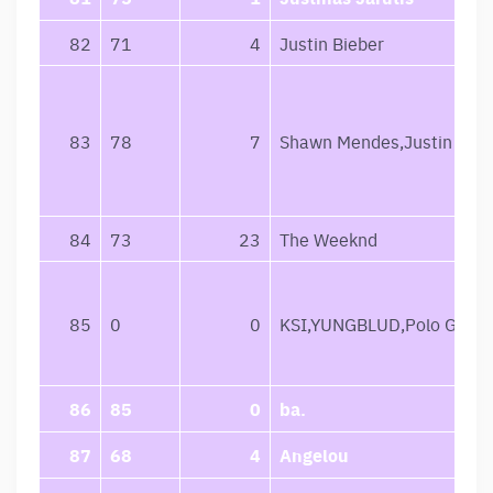
82
71
4
Justin Bieber
83
78
7
Shawn Mendes,Justin Bieb
84
73
23
The Weeknd
85
0
0
KSI,YUNGBLUD,Polo G
86
85
0
ba.
87
68
4
Angelou