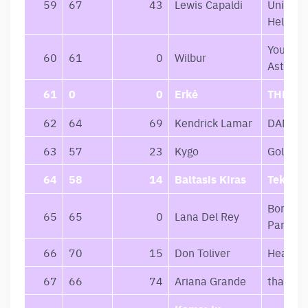
59
67
43
Lewis Capaldi
Uninspi
Hellish 
Your Ci
60
61
0
Wilbur
Asthma
61
0
0
Erkė
THEMY
62
64
69
Kendrick Lamar
DAMN.
63
57
23
Kygo
Golden 
64
58
14
Baltasis Kiras
Tekanč
Born To
65
65
0
Lana Del Rey
Paradise
66
70
15
Don Toliver
Heaven 
67
66
74
Ariana Grande
thank u,