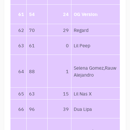
61
54
24
OG Version
62
70
29
Regard
63
61
0
Lil Peep
Selena Gomez,Rauw
64
88
1
Alejandro
65
63
15
Lil Nas X
66
96
39
Dua Lipa