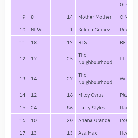
GO?
9
8
14
Mother Mother
O My He
10
NEW
1
Selena Gomez
Revelac
11
18
17
BTS
BE
The
12
17
25
I Love Y
Neighbourhood
The
13
14
27
Wiped O
Neighbourhood
14
12
16
Miley Cyrus
Plastic 
15
24
86
Harry Styles
Harry St
16
10
20
Ariana Grande
Positio
17
13
13
Ava Max
Heaven 