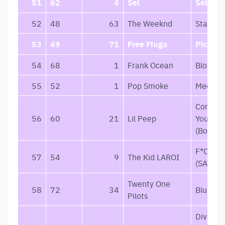
51
62
4
Sel
Sel-Fi
52
48
63
The Weeknd
Starboy
53
49
71
Free Finga
Pick Up
54
68
1
Frank Ocean
Blonde
55
52
1
Pop Smoke
Meet Th
Come O
56
60
21
Lil Peep
You’re S
(Bonus)
F*CK L
57
54
9
The Kid LAROI
(SAVAGE
Twenty One
58
72
34
Blurryf
Pilots
Divinely