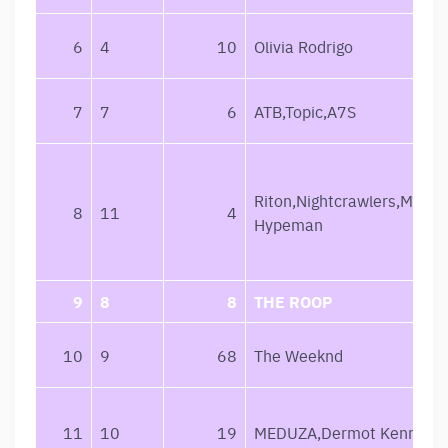
6
4
10
Olivia Rodrigo
7
7
6
ATB,Topic,A7S
Riton,Nightcrawlers,Mufas
8
11
4
Hypeman
9
8
8
THE ROOP
10
9
68
The Weeknd
11
10
19
MEDUZA,Dermot Kennedy