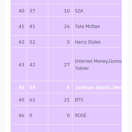
40
37
10
SZA
41
41
26
Tate McRae
42
52
5
Harry Styles
Internet Money,Gunna,Do
43
42
27
Toliver
44
39
4
Justinas Jarutis,Jessica 
45
62
21
BTS
46
0
0
ROSÉ