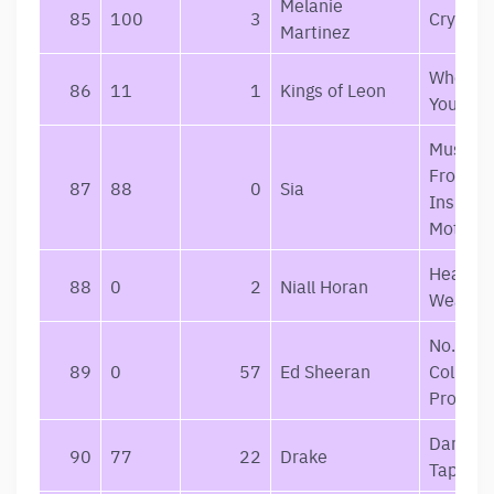
Melanie
85
100
3
Cry Bab
Martinez
When Y
86
11
1
Kings of Leon
Yourself
Music (
From A
87
88
0
Sia
Inspire
Motion 
Heartbr
88
0
2
Niall Horan
Weathe
No.6
89
0
57
Ed Sheeran
Collabo
Project
Dark L
90
77
22
Drake
Tapes