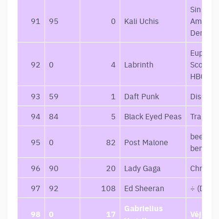
Sin Mied
91
95
0
Kali Uchis
Amor y 
Demoni
Euphoria
92
0
4
Labrinth
Score f
HBO Ser
93
59
1
Daft Punk
Discove
94
84
5
Black Eyed Peas
Translat
beerbon
95
0
82
Post Malone
bentley
96
90
20
Lady Gaga
Chromat
97
92
108
Ed Sheeran
÷ (Delu
Gabrielius
98
0
17
Vėjai i