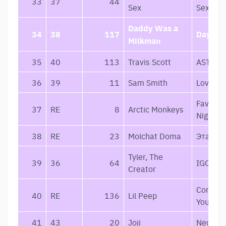
33
37
44
Sex
Sex
Daddy Was a
34
38
117
Daydre
Milkman
35
40
113
Travis Scott
ASTRO
36
39
11
Sam Smith
Love Go
Favouri
37
RE
8
Arctic Monkeys
Nightm
38
RE
23
Molchat Doma
Этажи
Tyler, The
39
36
64
IGOR
Creator
Come O
40
RE
136
Lil Peep
You’re S
41
43
20
Joji
Nectar