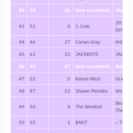
42
29
46
Solo Ansamblis
Olos
2014 Fo
43
51
0
J. Cole
Drive
44
46
27
Conan Gray
Kid Kro
45
63
32
JACKBOYS
JACKBO
46
41
47
Solo Ansamblis
Roboxa
47
53
0
Kanye West
Graduat
48
47
12
Shawn Mendes
Wonder
Beauty 
49
50
4
The Weeknd
The Ma
50
55
1
$NOT
– TRAG