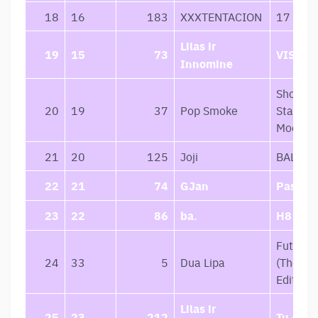
18
16
183
XXXTENTACION
17
Lilas ir
19
15
73
VISKAS
Innomine
Shoot F
20
19
37
Pop Smoke
Stars A
Moon
21
20
125
Joji
BALLAD
22
21
74
GJan
Pasidu
23
22
86
ba.
H8
Future 
24
33
5
Dua Lipa
(The Mo
Edition)
Lilas ir
25
23
212
Tu – Na