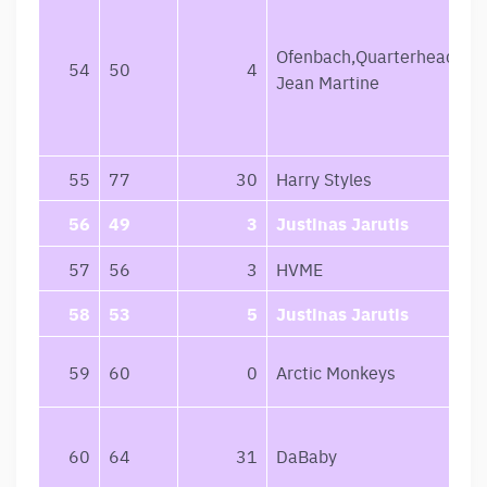
Ofenbach,Quarterhead,No
54
50
4
Jean Martine
55
77
30
Harry Styles
56
49
3
Justinas Jarutis
57
56
3
HVME
58
53
5
Justinas Jarutis
59
60
0
Arctic Monkeys
60
64
31
DaBaby