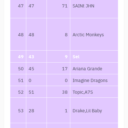
47
47
71
SAINt JHN
48
48
8
Arctic Monkeys
49
43
9
Sel
50
45
17
Ariana Grande
51
0
0
Imagine Dragons
52
51
38
Topic,A7S
53
28
1
Drake,Lil Baby