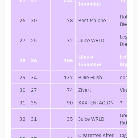
Innomine
Hollywo
26
30
78
Post Malone
Bleedin
Legends
27
25
32
Juice WRLD
Die
Lilas ir
Leisk M
28
26
156
Innomine
Šlykštė
29
34
137
Billie Eilish
dont sm
30
27
74
Zivert
Vinyl #
31
35
90
XXXTENTACION
?
Goodby
32
31
35
Juice WRLD
Riddanc
Cigarettes After
Cigarett