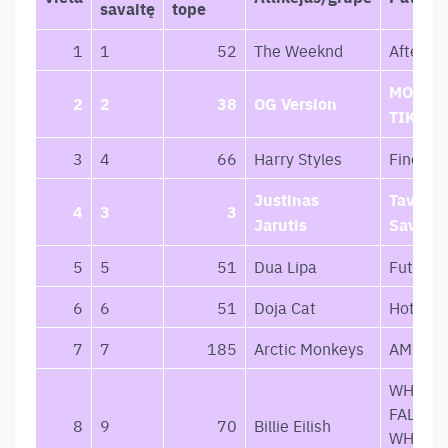
savaitę
tope
1
1
52
The Weeknd
After H
MOTYV
2
2
38
OG Version
TIKSLA
3
4
66
Harry Styles
Fine Lin
Justinas
Tavęs 
4
3
3
Jarutis
Savęs
5
5
51
Dua Lipa
Future 
6
6
51
Doja Cat
Hot Pin
7
7
185
Arctic Monkeys
AM
WHEN W
FALL AS
8
9
70
Billie Eilish
WHERE 