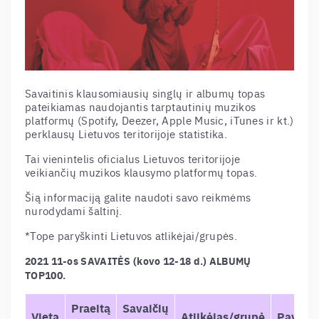
Savaitinis klausomiausių singlų ir albumų topas
pateikiamas naudojantis tarptautinių muzikos
platformų (Spotify, Deezer, Apple Music, iTunes ir kt.)
perklausų Lietuvos teritorijoje statistika.
Tai vienintelis oficialus Lietuvos teritorijoje
veikiančių muzikos klausymo platformų topas.
Šią informaciją galite naudoti savo reikmėms
nurodydami šaltinį.
*Tope paryškinti Lietuvos atlikėjai/grupės.
2021 11-os SAVAITĖS (kovo 12-18 d.) ALBUMŲ
TOP100.
Praeitą
Savaičių
Vieta
Atlikėjas/grupė
Pavadi