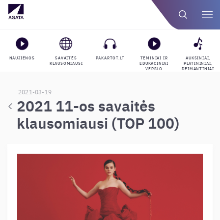
NAUJIENOS
SAVAITĖS
PAKARTOT.LT
TEMINIAI IR
AUKSINIAI,
KLAUSOMIAUSI
EDUKACINIAI
PLATININIAI,
VERSLO
DEIMANTINIAI
GROJARAŠČIAI
APDOVANOJIMAI
2021-03-19
2021 11-os savaitės
klausomiausi (TOP 100)