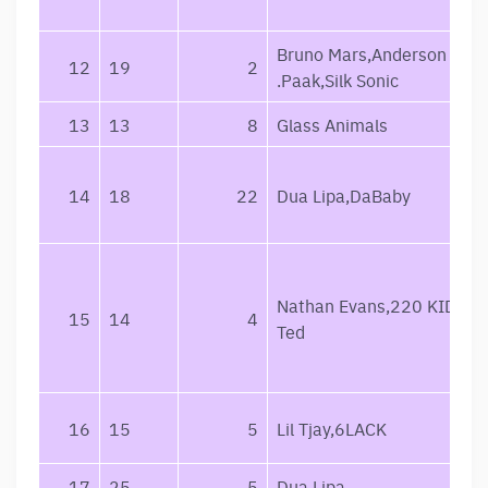
Bruno Mars,Anderson
12
19
2
.Paak,Silk Sonic
13
13
8
Glass Animals
14
18
22
Dua Lipa,DaBaby
Nathan Evans,220 KID,Bill
15
14
4
Ted
16
15
5
Lil Tjay,6LACK
17
25
5
Dua Lipa