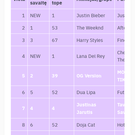
savaitę
tope
1
NEW
1
Justin Bieber
Justice
2
1
53
The Weeknd
After H
3
3
67
Harry Styles
Fine Lin
Chemtra
4
NEW
1
Lana Del Rey
The Cou
MOTYV
5
2
39
OG Version
TIKSLA
6
5
52
Dua Lipa
Future 
Justinas
Tavęs 
7
4
4
Jarutis
Savęs
8
6
52
Doja Cat
Hot Pin