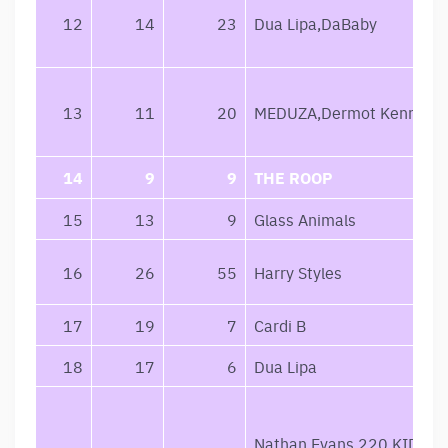
12
14
23
Dua Lipa,DaBaby
13
11
20
MEDUZA,Dermot Kennedy
14
9
9
THE ROOP
15
13
9
Glass Animals
16
26
55
Harry Styles
17
19
7
Cardi B
18
17
6
Dua Lipa
Nathan Evans,220 KID,Bill