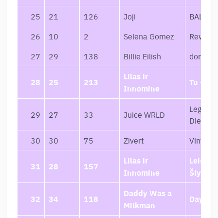
25
21
126
Joji
BALLAD
26
10
2
Selena Gomez
Revelac
27
29
138
Billie Eilish
dont sm
Lilas ir
28
25
213
Tu – Na
Innomine
Legends
29
27
33
Juice WRLD
Die
30
30
75
Zivert
Vinyl #
Lilas ir
Leisk M
31
28
157
Innomine
Šlykštė
Daddy Was a
32
34
118
Daydre
Milkman