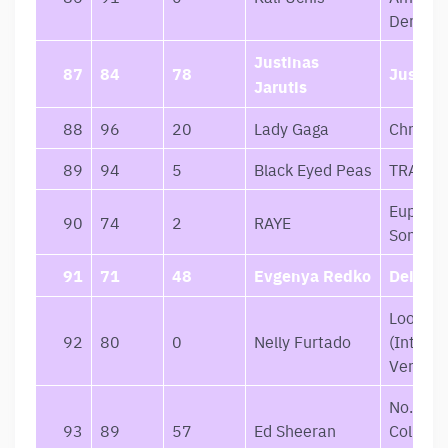
Demoni
Justinas
87
84
78
Justina
Jarutis
88
96
20
Lady Gaga
Chromat
89
94
5
Black Eyed Peas
TRANSL
Euphori
90
74
2
RAYE
Songs
91
71
48
Evgenya Redko
Deivės
Loose
92
80
0
Nelly Furtado
(Interna
Version
No.6
93
89
57
Ed Sheeran
Collabo