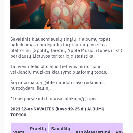
Savaitinis klausomiausių singlų ir albumų topas
pateikiamas naudojantis tarptautinių muzikos
platformų (Spotify, Deezer, Apple Music, iTunes ir kt.)
perklausų Lietuvos teritorijoje statistika.
Tai vienintelis oficialus Lietuvos teritorijoje
veikiančių muzikos klausymo platformų topas.
Šią informaciją galite naudoti savo reikmėms
nurodydami šaltinį.
*Tope paryškinti Lietuvos atlikėjai/grupės.
2021 12-os SAVAITĖS (kovo 19-25 d.) ALBUMŲ
TOP100.
Praeitą
Savaičių
Vieta
Atlikėjas/grupė
Pavadi