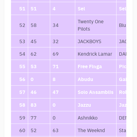
51
51
4
Sel
Sel-Fi
Twenty One
52
58
34
Blurryf
Pilots
53
45
32
JACKBOYS
JACKBO
54
62
69
Kendrick Lamar
DAMN.
55
53
71
Free Finga
Pick Up
56
0
8
Abudu
Gaisras
57
46
47
Solo Ansamblis
Roboxa
58
83
0
Jazzu
Jazzu
59
77
0
Ashnikko
DEMIDE
60
52
63
The Weeknd
Starboy