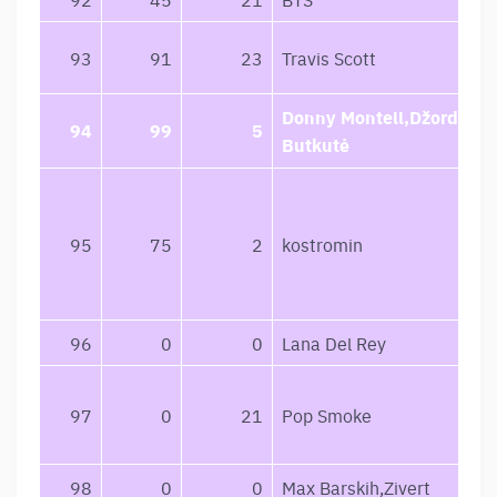
93
91
23
Travis Scott
Donny Montell,Džordana
94
99
5
Butkutė
95
75
2
kostromin
96
0
0
Lana Del Rey
97
0
21
Pop Smoke
98
0
0
Max Barskih,Zivert