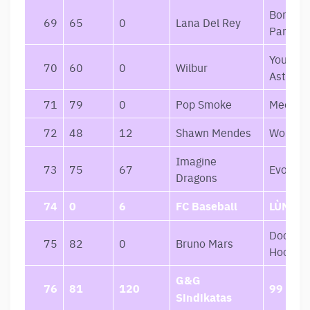
Born To
69
65
0
Lana Del Rey
Paradise
Your Ci
70
60
0
Wilbur
Asthma
71
79
0
Pop Smoke
Meet T
72
48
12
Shawn Mendes
Wonder
Imagine
73
75
67
Evolve
Dragons
74
0
6
FC Baseball
LÙNA
Doo-Wo
75
82
0
Bruno Mars
Hooliga
G&G
76
81
120
99
Sindikatas