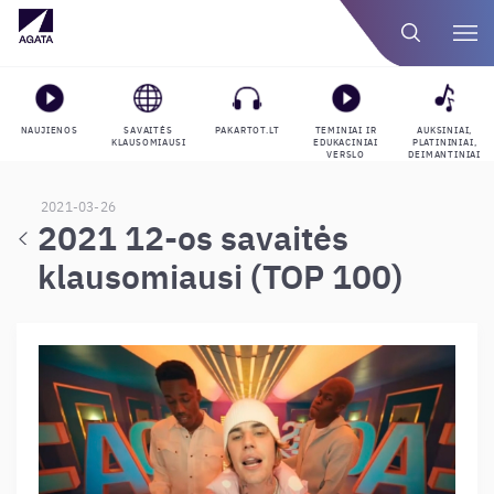
NAUJIENOS
SAVAITĖS
PAKARTOT.LT
TEMINIAI IR
AUKSINIAI,
KLAUSOMIAUSI
EDUKACINIAI
PLATININIAI,
VERSLO
DEIMANTINIAI
GROJARAŠČIAI
APDOVANOJIMAI
2021-03-26
2021 12-os savaitės
klausomiausi (TOP 100)