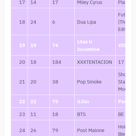
17
14
17
Miley Cyrus
Plastic 
Future 
18
24
6
Dua Lipa
(The Mo
Edition)
Lilas ir
19
19
74
VISKAS
Innomine
20
18
184
XXXTENTACION
17
Shoot F
21
20
38
Pop Smoke
Stars A
Moon
22
22
75
GJan
Pasidu
23
11
18
BTS
BE
Hollywo
24
26
79
Post Malone
Bleedin