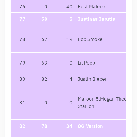
76
0
40
Post Malone
77
58
5
Justinas Jarutis
78
67
19
Pop Smoke
79
63
0
Lil Peep
80
82
4
Justin Bieber
Maroon 5,Megan Thee
81
0
0
Stallion
82
78
34
OG Version