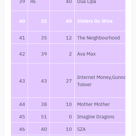
39
RE
40
Dua Lipa
40
32
40
Sisters On Wire
41
35
12
The Neighbourhood
42
39
2
Ava Max
Internet Money,Gunna,Do
43
43
27
Toliver
44
38
10
Mother Mother
45
51
0
Imagine Dragons
46
40
10
SZA