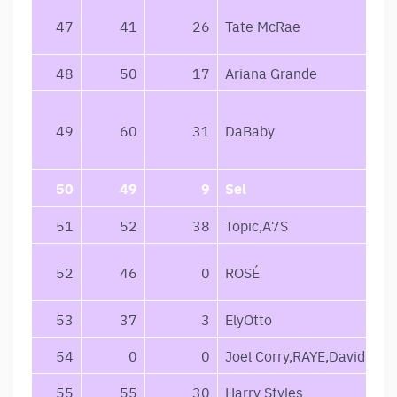
47
41
26
Tate McRae
48
50
17
Ariana Grande
49
60
31
DaBaby
50
49
9
Sel
51
52
38
Topic,A7S
52
46
0
ROSÉ
53
37
3
ElyOtto
54
0
0
Joel Corry,RAYE,David Gue
55
55
30
Harry Styles