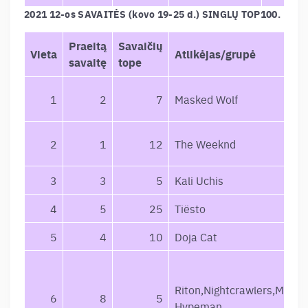
2021 12-os SAVAITĖS (kovo 19-25 d.) SINGLŲ TOP100.
Praeitą
Savaičių
Vieta
Atlikėjas/grupė
savaitę
tope
1
2
7
Masked Wolf
2
1
12
The Weeknd
3
3
5
Kali Uchis
4
5
25
Tiësto
5
4
10
Doja Cat
Riton,Nightcrawlers,Mufas
6
8
5
Hypeman