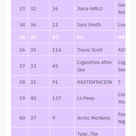
Goodby
33
32
36
Juice WRLD
Riddanc
34
36
12
Sam Smith
Love Go
35
23
87
ba.
H8
36
35
114
Travis Scott
ASTRO
Cigarettes After
Cigarett
37
33
45
Sex
Sex
38
31
91
XXXTENTACION
?
Come O
39
40
137
Lil Peep
You’re S
Favouri
40
37
9
Arctic Monkeys
Nightm
Tyler, The