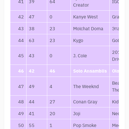
41
39
64
IGOR
Creator
42
47
0
Kanye West
Graduat
43
38
23
Molchat Doma
Этажи
44
63
23
Kygo
Golden 
2014 Fo
45
43
0
J. Cole
Drive
46
42
46
Solo Ansamblis
Olos
Beauty 
47
49
4
The Weeknd
The Ma
48
44
27
Conan Gray
Kid Kro
49
41
20
Joji
Nectar
50
55
1
Pop Smoke
Meet Th