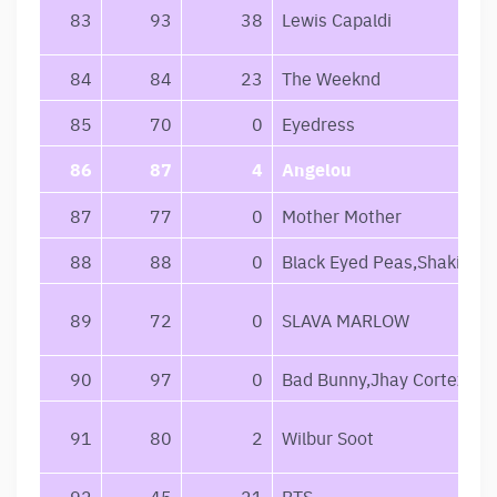
83
93
38
Lewis Capaldi
84
84
23
The Weeknd
85
70
0
Eyedress
86
87
4
Angelou
87
77
0
Mother Mother
88
88
0
Black Eyed Peas,Shakira
89
72
0
SLAVA MARLOW
90
97
0
Bad Bunny,Jhay Cortez
91
80
2
Wilbur Soot
92
45
21
BTS