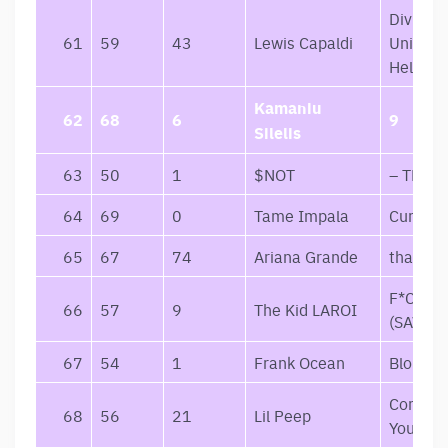
Divinely
61
59
43
Lewis Capaldi
Uninspi
Hellish 
Kamaniu
62
68
6
9
Silelis
63
50
1
$NOT
– TRAG
64
69
0
Tame Impala
Current
65
67
74
Ariana Grande
thank u,
F*CK L
66
57
9
The Kid LAROI
(SAVAGE
67
54
1
Frank Ocean
Blonde
Come O
68
56
21
Lil Peep
You’re S