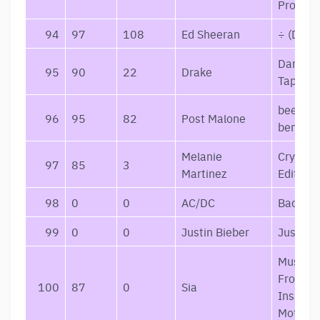
Project
94
97
108
Ed Sheeran
÷ (Delu
Dark L
95
90
22
Drake
Tapes
beerbon
96
95
82
Post Malone
bentley
Melanie
Cry Bab
97
85
3
Martinez
Edition)
98
0
0
AC/DC
Back In
99
0
0
Justin Bieber
Justice
Music (
From A
100
87
0
Sia
Inspire
Motion 