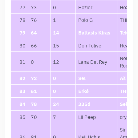
77
73
0
Hozier
Hozier
78
76
1
Polo G
THE GO
79
64
14
Baltasis Kiras
Tekanč
80
66
15
Don Toliver
Heaven 
Norman 
81
0
12
Lana Del Rey
Rockwel
82
72
0
Sel
Aš Kaip
83
61
0
Erkė
THEMY
84
78
24
335d
Seka, Vo
85
70
7
Lil Peep
crybaby
Sin Mied
86
91
0
Kali Uchis
Amor y 