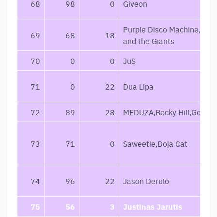
68
98
0
Giveon
Purple Disco Machine,Soph
69
68
18
and the Giants
70
0
0
JuS
71
0
22
Dua Lipa
72
89
28
MEDUZA,Becky Hill,Goodb
73
71
0
Saweetie,Doja Cat
74
96
22
Jason Derulo
75
56
3
Justinas Jarutis