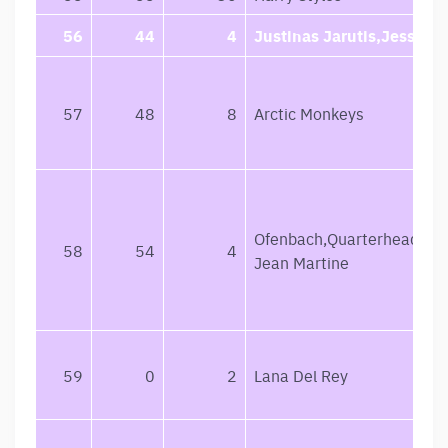
56
44
4
Justinas Jarutis,Jessica 
57
48
8
Arctic Monkeys
Ofenbach,Quarterhead,No
58
54
4
Jean Martine
59
0
2
Lana Del Rey