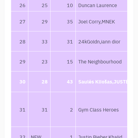
26
25
10
Duncan Laurence
27
29
35
Joel Corry,MNEK
28
33
31
24kGoldn,iann dior
29
23
15
The Neighbourhood
30
28
43
Saulės Kliošas,JUSTÉ
31
31
2
Gym Class Heroes
32
NEW
1
Justin Bieber,Khalid