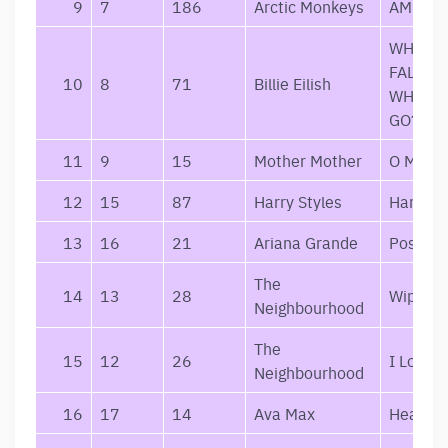
9
7
186
Arctic Monkeys
AM
WHEN W
FALL AS
10
8
71
Billie Eilish
WHERE 
GO?
11
9
15
Mother Mother
O My He
12
15
87
Harry Styles
Harry St
13
16
21
Ariana Grande
Positio
The
14
13
28
Wiped O
Neighbourhood
The
15
12
26
I Love Y
Neighbourhood
16
17
14
Ava Max
Heaven 