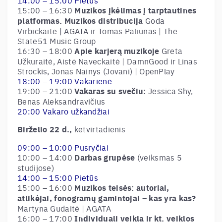
15:00 – 16:30
Muzikos įkėlimas į tarptautines
platformas. Muzikos distribucija
Goda
Virbickaitė | AGATA ir Tomas Paliūnas | The
State51 Music Group
16:30 – 18:00
Apie karjerą muzikoje
Greta
Užkuraitė, Aistė Naveckaitė | DamnGood ir Linas
Strockis, Jonas Nainys (Jovani) | OpenPlay
18:00 – 19:00 Vakarienė
19:00 – 21:00
Vakaras su svečiu:
Jessica Shy,
Benas Aleksandravičius
20:00 Vakaro užkandžiai
Birželio 22 d.,
ketvirtadienis
09:00 – 10:00 Pusryčiai
10:00 – 14:00
Darbas grupėse
(veiksmas 5
studijose)
14:00 – 15:00 Pietūs
15:00 – 16:00
Muzikos teisės: autoriai,
atlikėjai, fonogramų gamintojai – kas yra kas?
Martyna Gudaitė | AGATA
16:00 – 17:00
Individuali veikla ir kt. veiklos