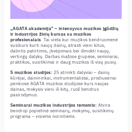
„AGATA akademija“
– intensyvus muzikos įgūdžių
ir industrijos žinių kursas su muzikos
profesionalais
. Tai vieta kur muzikos bendruomenė
susiburs kurti naujų dainų, atrasti vieni kitus,
dalintis patirtimis, įkvėpimais bei išmokti naujų,
vertingų dalykų. Darbas mažose grupėse, seminarai,
praktikos, susitikimai ir daug muzikos iš visų pusių.
5 muzikos studijos:
25 atrinkti dalyviai – dainų
kūrėjai, dainininkai, instrumentalistai, prodiuseriai
penkiose AGATA muzikos studijose kurs naujas
dainas, mokysis vieni iš kitų, ruoš bendrus
pasirodymus.
Seminarai muzikos industrijos temomis:
Atvira
bendroji popietinė seminarų, mokymų, susitikimų
programa – visiems norintiems.