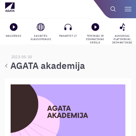
NAUJIENOS
SAVAITĖS
PAKARTOT.LT
TEMINIAI IR
AUKSINIAI,
KLAUSOMIAUSI
EDUKACINIAI
PLATININIAI,
VERSLO
DEIMANTINIAI
GROJARAŠČIAI
APDOVANOJIMAI
2023-05-30
AGATA akademija