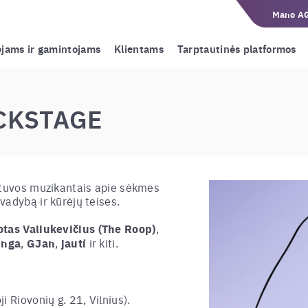
Mano A
ėjams ir gamintojams
Klientams
Tarptautinės platformos
ACKSTAGE
etuvos muzikantais apie sėkmes
vadybą ir kūrėjų teises.
otas Valiukevičius (The Roop)
,
inga
,
GJan
,
jautí
ir kiti.
i Riovonių g. 21, Vilnius).