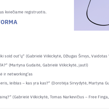
jus kviečiame registruotis.
FORMA
ki sold out’ų“ (
Gabrielė Vilkickytė, Džiugas Širvys, Vaidotas
TA?“ (
Martyna Gudaitė, Gabrielė Vilkickytė, jautì
)
ė ir networking’as
ris, leiblas – kas yra kas?“ (
Dorotėja Sirvydytė, Martyna Gu
ainą?“ (
Gabrielė Vilkickytė, Tomas Narkevičius – Free Finga