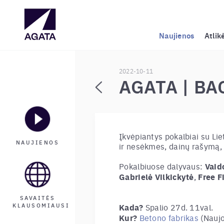
Naujienos
Atlik
2022-10-11
AGATA | B
Įkvėpiantys pokalbiai su Li
NAUJIENOS
ir nesėkmes, dainų rašymą, 
Pokalbiuose dalyvaus:
Vaid
Gabrielė Vilkickytė
,
Free F
SAVAITĖS
KLAUSOMIAUSI
Kada?
Spalio 27d. 11val.
Kur?
Betono fabrikas
(Naujoj