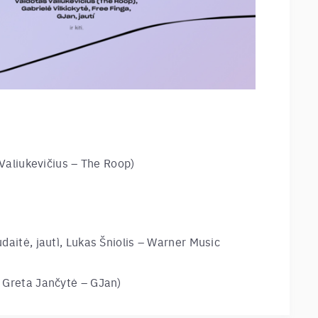
 Valiukevičius – The Roop
)
daitė, jautì, Lukas Šniolis – Warner Music
, Greta Jančytė – GJan)