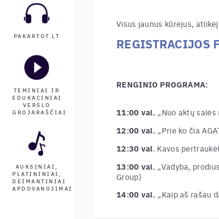
Visus jaunus kūrėjus, atlikė
PAKARTOT.LT
REGISTRACIJOS 
RENGINIO PROGRAMA:
TEMINIAI IR
EDUKACINIAI
VERSLO
11:00 val.
„Nuo aktų salės i
GROJARAŠČIAI
12:00 val.
„Prie ko čia AGA
12:30 val
.
Kavos pertraukėl
13:00 val.
„Vadyba, prodiuse
AUKSINIAI,
PLATININIAI,
Group
)
DEIMANTINIAI
APDOVANOJIMAI
14:00 val.
„Kaip aš rašau d