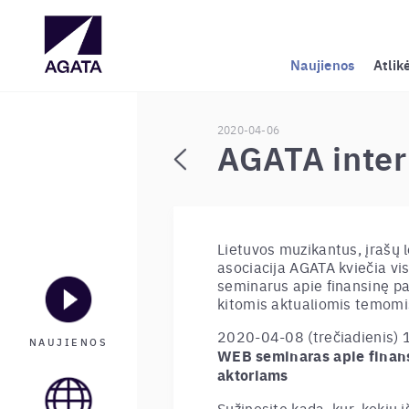
Naujienos
Atlik
2020-04-06
AGATA inter
Lietuvos muzikantus, įrašų le
asociacija AGATA kviečia vis
seminarus apie finansinę p
kitomis aktualiomis temomi
2020-04-08 (trečiadienis) 1
NAUJIENOS
WEB seminaras apie finan
aktoriams
Sužinosite kada, kur, kokių i