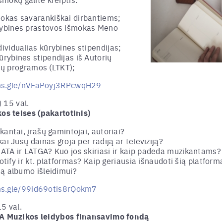
okas savarankiškai dirbantiems;
rybines prastovos išmokas Meno
ividualias kūrybines stipendijas;
rybines stipendijas iš Autorių
isių programos (LTKT);
rms.gle/nVFaPoyj3RPcwqH29
 15 val.
s teises (pakartotinis)
kantai, įrašų gamintojai, autoriai?
kai Jūsų dainas groja per radiją ar televiziją?
ATA ir LATGA? Kuo jos skiriasi ir kaip padeda muzikantams?
Spotify ir kt. platformas? Kaip geriausia išnaudoti šią platfo
mą albumo išleidimui?
rms.gle/99id69otis8rQokm7
5 val.
 Muzikos leidybos finansavimo fondą