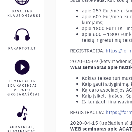
apie 257 Eur/mėn. išm
SAVAITĖS
apie 607 Eur/mėn. kū
KLAUSOMIAUSI
kūrėjams;
apie 1800 Eur LTKT ind
apie 600 – 1800 Eur kū
teisių ir gretutinių te
PAKARTOT.LT
REGISTRACIJA:
https://fo
2020-04-09 (ketvirtadienis)
WEB seminaras apie muziko
Kokias teises turi muzi
TEMINIAI IR
Kaip gauti atlyginimą, 
EDUKACINIAI
Ką daro asociacijos AG
VERSLO
GROJARAŠČIAI
Kaip įsikelti įrašus į 
Iš kur gauti finansavi
REGISTRACIJA:
https://fo
2020-04-15 (trečiadienis) 1
AUKSINIAI,
WEB seminaras apie AGATA
PLATININIAI,