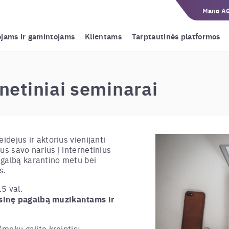
Mano A
ėjams ir gamintojams
Klientams
Tarptautinės platformos
netiniai seminarai
idėjus ir aktorius vienijanti
us savo narius į internetinius
agalbą karantino metu bei
s.
5 val.
sinę pagalbą muzikantams ir
šmokų galite kreiptis: