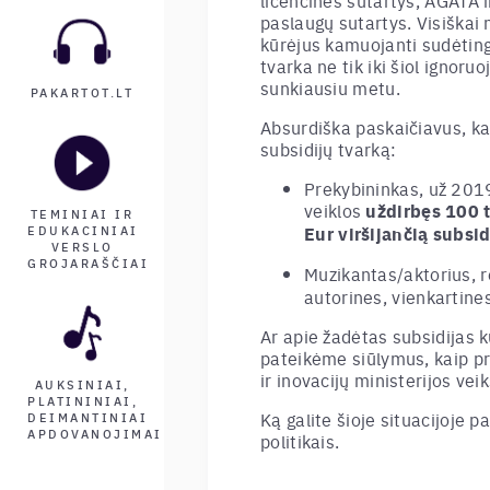
licencinės sutartys, AGATA ir
paslaugų sutartys. Visiškai
kūrėjus kamuojanti sudėting
tvarka ne tik iki šiol ignoru
sunkiausiu metu.
PAKARTOT.LT
Absurdiška paskaičiavus, ka
subsidijų tvarką:
Prekybininkas, už 2019
veiklos
uždirbęs
100 t
TEMINIAI IR
Eur
viršijančią subsid
EDUKACINIAI
VERSLO
GROJARAŠČIAI
Muzikantas/aktorius, r
autorines, vienkartine
Ar apie žadėtas subsidijas k
pateikėme siūlymus, kaip p
ir inovacijų ministerijos ve
AUKSINIAI,
PLATININIAI,
Ką galite šioje situacijoje p
DEIMANTINIAI
APDOVANOJIMAI
politikais.