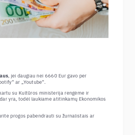
gaus
, jei daugiau nei 6660 Eur gavo per
otify
“
ar „Youtube
“
.
 kartu su Kultūros ministerija rengėme ir
dar yra, todėl laukiame atitinkamų Ekonomikos
turite progos pabendrauti su žurnalistais ar