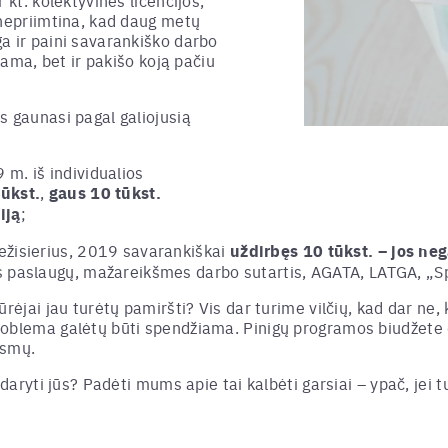
 kt. kolektyvinės licencijos,
 nepriimtina, kad daug metų
a ir paini savarankiško darbo
ojama, bet ir pakišo koją pačiu
s gaunasi pagal galiojusią
 m. iš individualios
ūkst.
,
gaus 10 tūkst.
iją
;
ežisierius, 2019 savarankiškai
uždirbęs
10 tūkst. – jos ne
s paslaugų, mažareikšmes darbo sutartis, AGATA, LATGA, „Sp
ūrėjai jau turėtų pamiršti? Vis dar turime vilčių, kad dar ne,
roblema galėtų būti spendžiama. Pinigų programos biudžete 
iksmų.
adaryti jūs? Padėti mums apie tai kalbėti garsiai – ypač, jei 