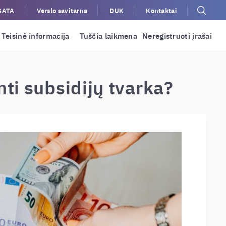
GATA
Verslo savitarna
DUK
Kontaktai
Teisinė informacija
Tuščia laikmena
Neregistruoti įrašai
ti subsidijų tvarka?