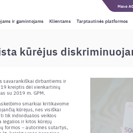
Mano A
ėjams ir gamintojams
Klientams
Tarptautinės platformos
sta kūrėjus diskriminuojan
as savarankiškai dirbantiems ir
9 kreiptis dėl vienkartinių
jamas su 2019 m. GPM.
askelbimo smarkiai kritikavome
ojančią kūrėjus, nes visiškai
ti tik individualios veiklos
 legalios ir kitos kūrėjų
ų formos – autorinės sutartys,