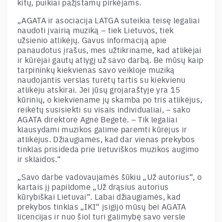
kitų, puikiai pažįstamų pirkėjams.
„
AGATA ir asociacija LATGA suteikia teisę legaliai
naudoti įvairią muziką – tiek Lietuvos, tiek
užsienio atlikėjų. Gavus informaciją apie
panaudotus įrašus, mes užtikriname, kad atlikėjai
ir kūrėjai gautų atlygį už savo darbą. Be mūsų kaip
tarpininkų kiekvienas savo veikloje muziką
naudojantis verslas turėtų tartis su kiekvienu
atlikėju atskirai. Jei jūsų grojaraštyje yra 15
kūrinių, o kiekviename jų skamba po tris atlikėjus,
reikėtų susisiekti su visais individualiai, – sako
AGATA direktorė Agnė Begetė. – Tik legaliai
klausydami muzikos galime paremti kūrėjus ir
atlikėjus. Džiaugiamės, kad dar vienas prekybos
tinklas prisideda prie lietuviškos muzikos augimo
ir sklaidos.
“
„
Savo darbe vadovaujamės šūkiu „Už autorius“, o
kartais jį papildome „Už drąsius autorius
kūrybiškai Lietuvai“. Labai džiaugiamės, kad
prekybos tinklas „IKI“ įsigijo mūsų bei AGATA
licencijas ir nuo šiol turi galimybę savo versle