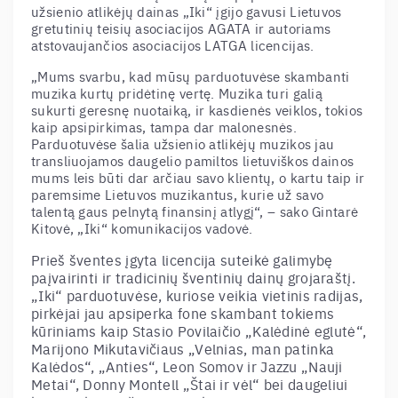
užsienio atlikėjų dainas „Iki“ įgijo gavusi Lietuvos
gretutinių teisių asociacijos AGATA ir autoriams
atstovaujančios asociacijos LATGA licencijas.
„Mums svarbu, kad mūsų parduotuvėse skambanti
muzika kurtų pridėtinę vertę. Muzika turi galią
sukurti geresnę nuotaiką, ir kasdienės veiklos, tokios
kaip apsipirkimas, tampa dar malonesnės.
Parduotuvėse šalia užsienio atlikėjų muzikos jau
transliuojamos daugelio pamiltos lietuviškos dainos
mums leis būti dar arčiau savo klientų, o kartu taip ir
paremsime Lietuvos muzikantus, kurie už savo
talentą gaus pelnytą finansinį atlygį“, – sako Gintarė
Kitovė, „Iki“ komunikacijos vadovė.
Prieš šventes įgyta licencija suteikė galimybę
paįvairinti ir tradicinių šventinių dainų grojaraštį.
„Iki“ parduotuvėse, kuriose veikia vietinis radijas,
pirkėjai jau apsiperka fone skambant tokiems
kūriniams kaip Stasio Povilaičio „Kalėdinė eglutė“,
Marijono Mikutavičiaus „Velnias, man patinka
Kalėdos“, „Anties“, Leon Somov ir Jazzu „Nauji
Metai“, Donny Montell „Štai ir vėl“ bei daugeliui