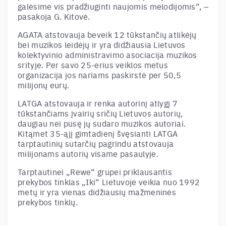
galėsime vis pradžiuginti naujomis melodijomis“, –
pasakoja G. Kitovė.
AGATA atstovauja beveik 12 tūkstančių atlikėjų
bei muzikos leidėjų ir yra didžiausia Lietuvos
kolektyvinio administravimo asociacija muzikos
srityje. Per savo 25-erius veiklos metus
organizacija jos nariams paskirstė per 50,5
milijonų eurų.
LATGA atstovauja ir renka autorinį atlygį 7
tūkstančiams įvairių sričių Lietuvos autorių,
daugiau nei pusę jų sudaro muzikos autoriai.
Kitąmet 35-ąjį gimtadienį švęsianti LATGA
tarptautinių sutarčių pagrindu atstovauja
milijonams autorių visame pasaulyje.
Tarptautinei „Rewe“ grupei priklausantis
prekybos tinklas „Iki“ Lietuvoje veikia nuo 1992
metų ir yra vienas didžiausių mažmeninės
prekybos tinklų.