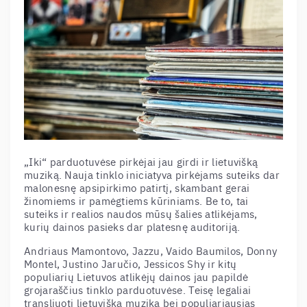
„Iki“ parduotuvėse pirkėjai jau girdi ir lietuvišką
muziką. Nauja tinklo iniciatyva pirkėjams suteiks dar
malonesnę apsipirkimo patirtį, skambant gerai
žinomiems ir pamėgtiems kūriniams. Be to, tai
suteiks ir realios naudos mūsų šalies atlikėjams,
kurių dainos pasieks dar platesnę auditoriją.
Andriaus Mamontovo, Jazzu, Vaido Baumilos, Donny
Montel, Justino Jaručio, Jessicos Shy ir kitų
populiarių Lietuvos atlikėjų dainos jau papildė
grojaraščius tinklo parduotuvėse. Teisę legaliai
transliuoti lietuvišką muziką bei populiariausias