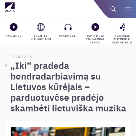
NAUJIENOS
SAVAITĖS
PAKARTOT.LT
TEMINIAI IR
AUKSINIAI,
KLAUSOMIAUSI
EDUKACINIAI
PLATININIAI,
VERSLO
DEIMANTINIAI
GROJARAŠČIAI
APDOVANOJIMAI
2024-12-16
„Iki“ pradeda
bendradarbiavimą su
Lietuvos kūrėjais –
parduotuvėse pradėjo
skambėti lietuviška muzika