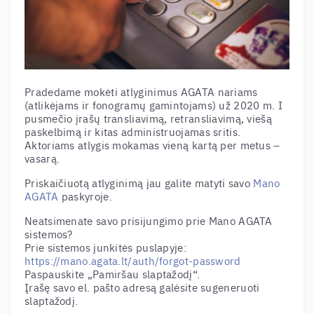
Pradedame mokėti atlyginimus AGATA nariams
(atlikėjams ir fonogramų gamintojams) už 2020 m. I
pusmečio įrašų transliavimą, retransliavimą, viešą
paskelbimą ir kitas administruojamas sritis.
Aktoriams atlygis mokamas vieną kartą per metus –
vasarą.
Priskaičiuotą atlyginimą jau galite matyti savo
Mano
AGATA
paskyroje.
Neatsimenate savo prisijungimo prie Mano AGATA
sistemos?
Prie sistemos junkitės puslapyje:
https://mano.agata.lt/auth/forgot-password
Paspauskite „Pamiršau slaptažodį“.
Įrašę savo el. pašto adresą galėsite sugeneruoti
slaptažodį.