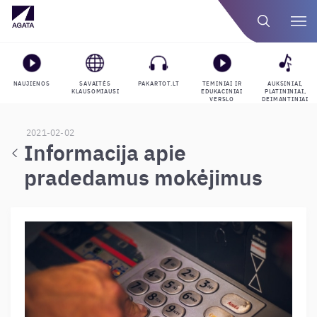
NAUJIENOS
SAVAITĖS
PAKARTOT.LT
TEMINIAI IR
AUKSINIAI,
KLAUSOMIAUSI
EDUKACINIAI
PLATININIAI,
VERSLO
DEIMANTINIAI
GROJARAŠČIAI
APDOVANOJIMAI
2021-02-02
Informacija apie
pradedamus mokėjimus