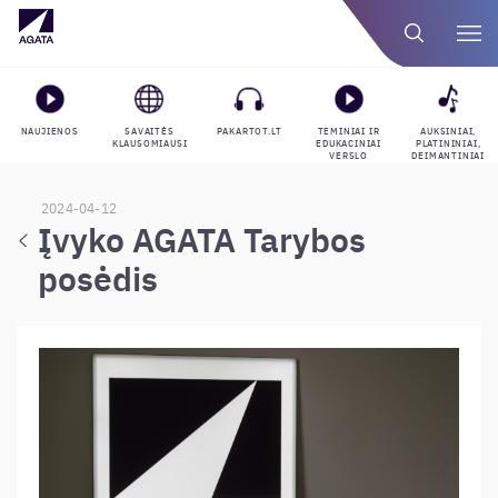
NAUJIENOS
SAVAITĖS
PAKARTOT.LT
TEMINIAI IR
AUKSINIAI,
KLAUSOMIAUSI
EDUKACINIAI
PLATININIAI,
VERSLO
DEIMANTINIAI
GROJARAŠČIAI
APDOVANOJIMAI
2024-04-12
Įvyko AGATA Tarybos
posėdis