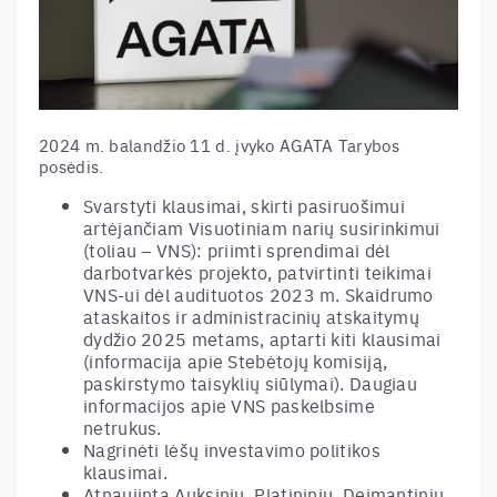
2024 m. balandžio 11 d. įvyko AGATA Tarybos
posėdis.
Svarstyti klausimai, skirti pasiruošimui
artėjančiam Visuotiniam narių susirinkimui
(toliau – VNS): priimti sprendimai dėl
darbotvarkės projekto, patvirtinti teikimai
VNS-ui dėl audituotos 2023 m. Skaidrumo
ataskaitos ir administracinių atskaitymų
dydžio 2025 metams, aptarti kiti klausimai
(informacija apie Stebėtojų komisiją,
paskirstymo taisyklių siūlymai). Daugiau
informacijos apie VNS paskelbsime
netrukus.
Nagrinėti lėšų investavimo politikos
klausimai.
Atnaujinta Auksinių, Platininių, Deimantinių