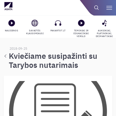
NAUJIENOS
SAVAITĖS
PAKARTOT.LT
TEMINIAI IR
AUKSINIAI,
KLAUSOMIAUSI
EDUKACINIAI
PLATININIAI,
VERSLO
DEIMANTINIAI
GROJARAŠČIAI
APDOVANOJIMAI
2018-09-25
Kviečiame susipažinti su
Tarybos nutarimais