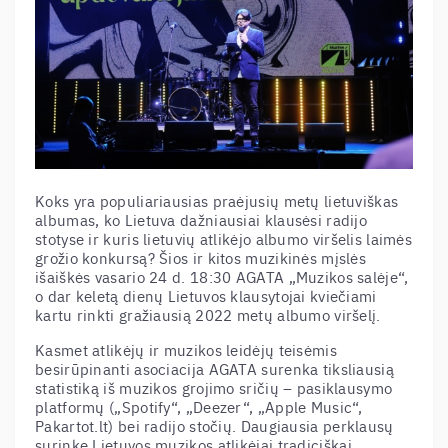
Koks yra populiariausias praėjusių metų lietuviškas
albumas, ko Lietuva dažniausiai klausėsi radijo
stotyse ir kuris lietuvių atlikėjo albumo viršelis laimės
grožio konkursą? Šios ir kitos muzikinės mįslės
išaiškės vasario 24 d. 18:30 AGATA „Muzikos salėje“,
o dar keletą dienų Lietuvos klausytojai kviečiami
kartu rinkti gražiausią 2022 metų albumo viršelį.
Kasmet atlikėjų ir muzikos leidėjų teisėmis
besirūpinanti asociacija AGATA surenka tiksliausią
statistiką iš muzikos grojimo sričių – pasiklausymo
platformų („Spotify“, „Deezer“, „Apple Music“,
Pakartot.lt) bei radijo stočių. Daugiausia perklausų
surinkę Lietuvos muzikos atlikėjai tradiciškai