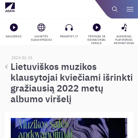
NAUJIENOS
SAVAITĖS
PAKARTOT.LT
TEMINIAI IR
AUKSINIAI,
KLAUSOMIAUSI
EDUKACINIAI
PLATININIAI,
VERSLO
DEIMANTINIAI
GROJARAŠČIAI
APDOVANOJIMAI
2023-02-15
Lietuviškos muzikos
klausytojai kviečiami išrinkti
gražiausią 2022 metų
albumo viršelį