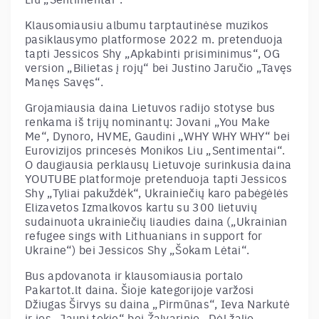
Klausomiausiu albumu tarptautinėse muzikos
pasiklausymo platformose 2022 m. pretenduoja
tapti Jessicos Shy „Apkabinti prisiminimus“, OG
version „Bilietas į rojų“ bei Justino Jaručio „Tavęs
Manęs Savęs“.
Grojamiausia daina Lietuvos radijo stotyse bus
renkama iš trijų nominantų: Jovani „You Make
Me“, Dynoro, HVME, Gaudini „WHY WHY WHY“ bei
Eurovizijos princesės Monikos Liu „Sentimentai“.
O daugiausia perklausų Lietuvoje surinkusia daina
YOUTUBE
platformoje pretenduoja tapti Jessicos
Shy „Tyliai pakuždėk“, Ukrainiečių karo pabėgėlės
Elizavetos Izmalkovos kartu su 300 lietuvių
sudainuota ukrainiečių liaudies daina („
Ukrainian
refugee sings with Lithuanians in support for
Ukraine“)
bei Jessicos Shy „Šokam Lėtai“.
Bus apdovanota ir klausomiausia portalo
Pakartot.lt
daina. Šioje kategorijoje varžosi
Džiugas Širvys su daina „Pirmūnas“, Ieva Narkutė
ir jos „Jauni tokie“ bei Žalvarinio „Dėl žalio