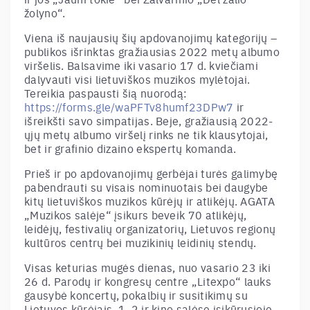
žolyno“.
Viena iš naujausių šių apdovanojimų kategorijų –
publikos išrinktas gražiausias 2022 metų albumo
viršelis. Balsavime iki vasario 17 d. kviečiami
dalyvauti visi lietuviškos muzikos mylėtojai.
Tereikia paspausti šią nuorodą:
https://forms.gle/waPFTv8humf23DPw7
ir
išreikšti savo simpatijas. Beje, gražiausią 2022-
ųjų metų albumo viršelį rinks ne tik klausytojai,
bet ir grafinio dizaino ekspertų komanda.
Prieš ir po apdovanojimų gerbėjai turės galimybę
pabendrauti su visais nominuotais bei daugybe
kitų lietuviškos muzikos kūrėjų ir atlikėjų. AGATA
„Muzikos salėje“ įsikurs beveik 70 atlikėjų,
leidėjų, festivalių organizatorių, Lietuvos regionų
kultūros centrų bei muzikinių leidinių stendų.
Visas keturias mugės dienas, nuo vasario 23 iki
26 d. Parodų ir kongresų centre „Litexpo“ lauks
gausybė koncertų, pokalbių ir susitikimų su
Lietuvos kūrėjais. 1, 2 ir kino salėse įsikūrusioje