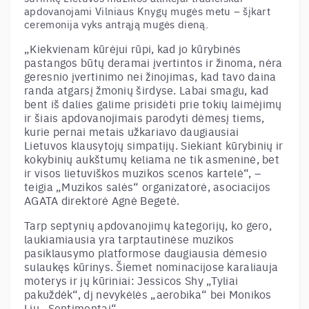
apdovanojami Vilniaus Knygų mugės metu – šįkart
ceremonija vyks antrąją mugės dieną.
„Kiekvienam kūrėjui rūpi, kad jo kūrybinės
pastangos būtų deramai įvertintos ir žinoma, nėra
geresnio įvertinimo nei žinojimas, kad tavo daina
randa atgarsį žmonių širdyse. Labai smagu, kad
bent iš dalies galime prisidėti prie tokių laimėjimų
ir šiais apdovanojimais parodyti dėmesį tiems,
kurie pernai metais užkariavo daugiausiai
Lietuvos klausytojų simpatijų. Siekiant kūrybinių ir
kokybinių aukštumų keliama ne tik asmeninė, bet
ir visos lietuviškos muzikos scenos kartelė“, –
teigia „Muzikos salės“ organizatorė, asociacijos
AGATA direktorė Agnė Begetė.
Tarp septynių apdovanojimų kategorijų, ko gero,
laukiamiausia yra tarptautinėse muzikos
pasiklausymo platformose daugiausia dėmesio
sulaukęs kūrinys. Šiemet nominacijose karaliauja
moterys ir jų kūriniai: Jessicos Shy „Tyliai
pakuždėk“, dj nevykėlės „aerobika“ bei Monikos
Liu „Sentimentai“.