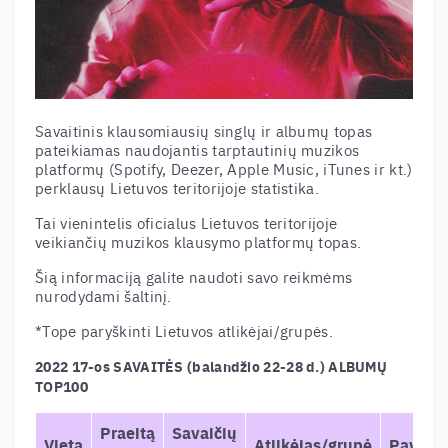
Savaitinis klausomiausių singlų ir albumų topas
pateikiamas naudojantis tarptautinių muzikos
platformų (Spotify, Deezer, Apple Music, iTunes ir kt.)
perklausų Lietuvos teritorijoje statistika.
Tai vienintelis oficialus Lietuvos teritorijoje
veikiančių muzikos klausymo platformų topas.
Šią informaciją galite naudoti savo reikmėms
nurodydami šaltinį.
*Tope paryškinti Lietuvos atlikėjai/grupės.
2022 17-os SAVAITĖS (balandžio 22-28 d.) ALBUMŲ
TOP100
Praeitą
Savaičių
Vieta
Atlikėjas/grupė
Pavadi