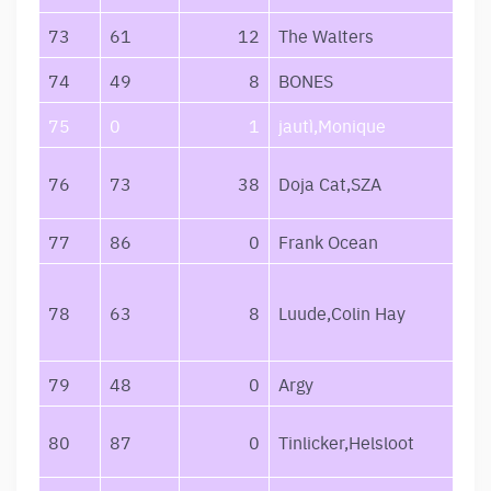
73
61
12
The Walters
74
49
8
BONES
75
0
1
jautì,Monique
76
73
38
Doja Cat,SZA
77
86
0
Frank Ocean
78
63
8
Luude,Colin Hay
79
48
0
Argy
80
87
0
Tinlicker,Helsloot