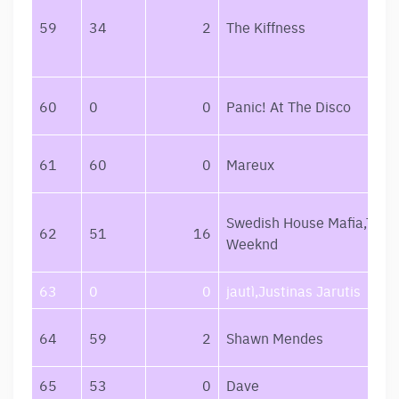
59
34
2
The Kiffness
60
0
0
Panic! At The Disco
61
60
0
Mareux
Swedish House Mafia,The
62
51
16
Weeknd
63
0
0
jautì,Justinas Jarutis
64
59
2
Shawn Mendes
65
53
0
Dave