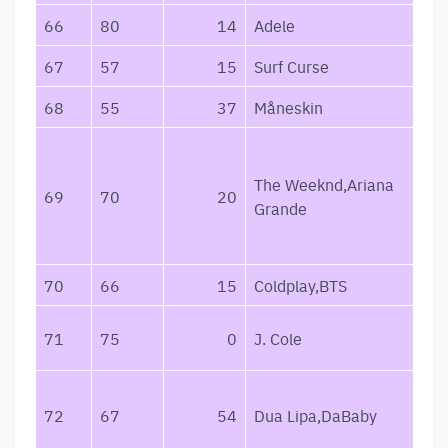
66
80
14
Adele
67
57
15
Surf Curse
68
55
37
Måneskin
The Weeknd,Ariana
69
70
20
Grande
70
66
15
Coldplay,BTS
71
75
0
J. Cole
72
67
54
Dua Lipa,DaBaby