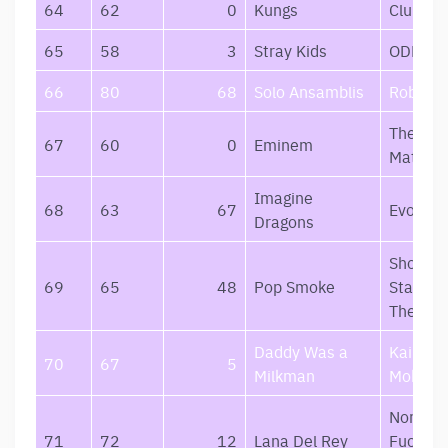
64
62
0
Kungs
Club Az
65
58
3
Stray Kids
ODDINA
66
80
68
Solo Ansamblis
Roboxai
The Mar
67
60
0
Eminem
Mathers
Imagine
68
63
67
Evolve
Dragons
Shoot F
69
65
48
Pop Smoke
Stars A
The Mo
Daddy Was a
Kai Rud
70
67
5
Milkman
Mokė M
Norman
71
72
12
Lana Del Rey
Fucking