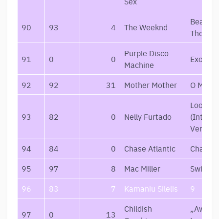
Sex
Beauty 
90
93
4
The Weeknd
The Ma
Purple Disco
91
0
0
Exotica
Machine
92
92
31
Mother Mother
O My He
Loose
93
82
0
Nelly Furtado
(Interna
Version
94
84
0
Chase Atlantic
Chase A
95
97
8
Mac Miller
Swimmi
96
83
7
Kamaniu Silelis
9
Childish
„Awake
97
0
13