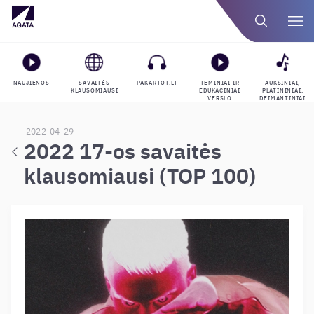
NAUJIENOS
SAVAITĖS
PAKARTOT.LT
TEMINIAI IR
AUKSINIAI,
KLAUSOMIAUSI
EDUKACINIAI
PLATININIAI,
VERSLO
DEIMANTINIAI
GROJARAŠČIAI
APDOVANOJIMAI
2022-04-29
2022 17-os savaitės
klausomiausi (TOP 100)