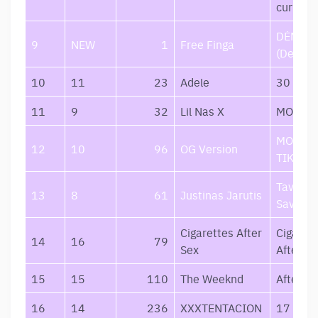
current 
DĖMESI
9
NEW
1
Free Finga
(Deluxe
10
11
23
Adele
30
11
9
32
Lil Nas X
MONTE
MOTYVÃ
12
10
96
OG Version
TIKSLAI
Tavęs 
13
8
61
Justinas Jarutis
Savęs
Cigarettes After
Cigaret
14
16
79
Sex
After Se
15
15
110
The Weeknd
After H
16
14
236
XXXTENTACION
17