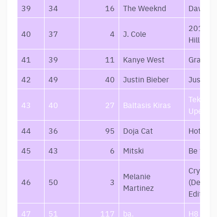
39
34
16
The Weeknd
Dawn F
2014 Fo
40
37
4
J. Cole
Hills Dr
41
39
11
Kanye West
Graduat
42
49
40
Justin Bieber
Justice
Tekanč
43
40
27
Baltasis Kiras
Upėm
44
36
95
Doja Cat
Hot Pin
45
43
6
Mitski
Be the 
Cry Bab
Melanie
46
50
3
(Deluxe
Martinez
Edition)
47
51
117
ba.
H8