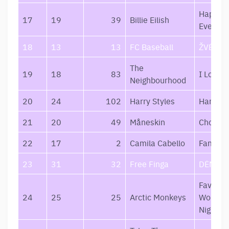
Happier
17
19
39
Billie Eilish
Ever
18
13
13
FC Baseball
ŽVĖRYN
The
19
18
83
I Love Y
Neighbourhood
20
24
102
Harry Styles
Harry St
21
20
49
Måneskin
Chosen
22
17
2
Camila Cabello
Familia
23
31
32
Free Finga
DĖMESI
Favouri
24
25
25
Arctic Monkeys
Worst
Nightm