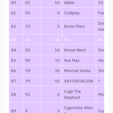
80
81
55
Adele
25
81
95
0
Coldplay
Parachu
Doo-Wo
82
70
5
Bruno Mars
Hooliga
83
66
16
Sel
Aš Kaip
84
85
14
Kanye West
Donda
85
90
33
Ava Max
Heaven 
86
78
30
Molchat Doma
Этажи
87
79
92
XXXTENTACION
?
Cage The
88
91
0
Melopho
Elephant
Cigarettes After
89
0
3
Cry