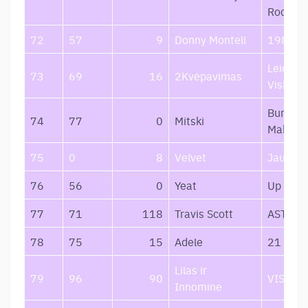
Rockwel
72
57
9
Donny Montell
1987
Leidžiu 
73
69
16
2Kvėpavimas
Viską
Bury Me
74
77
0
Mitski
Makeout
75
0
8
Velvet
Jaunaty
76
56
0
Yeat
Up 2 M
77
71
118
Travis Scott
ASTRO
78
75
15
Adele
21
Lilas ir
79
96
90
VISKAS
Innomine