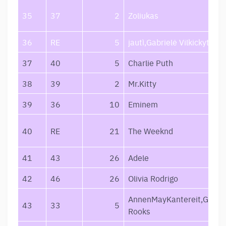
35
37
2
Zoliukas
36
RE
5
jautì,Gabrielė Vilkickytė
37
40
5
Charlie Puth
38
39
2
Mr.Kitty
39
36
10
Eminem
40
RE
21
The Weeknd
41
43
26
Adele
42
46
26
Olivia Rodrigo
AnnenMayKantereit,Giant
43
33
5
Rooks