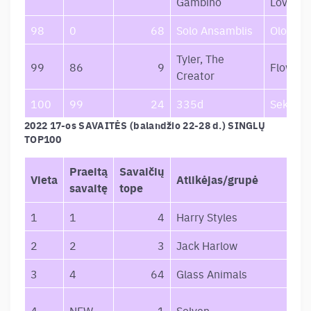
Gambino
Love!“
98
0
68
Solo Ansamblis
Olos
Tyler, The
99
86
9
Flower 
Creator
100
99
24
335d
Seka, Vo
2022 17-os SAVAITĖS (balandžio 22-28 d.) SINGLŲ
TOP100
Praeitą
Savaičių
Vieta
Atlikėjas/grupė
savaitę
tope
1
1
4
Harry Styles
2
2
3
Jack Harlow
3
4
64
Glass Animals
4
NEW
1
Solven