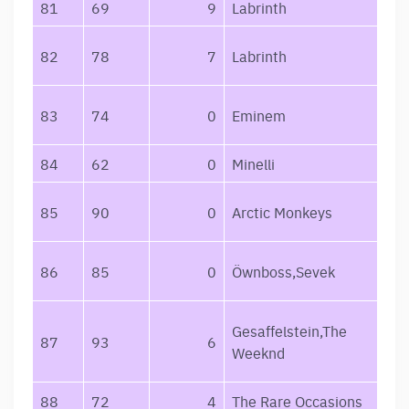
81
69
9
Labrinth
82
78
7
Labrinth
83
74
0
Eminem
84
62
0
Minelli
85
90
0
Arctic Monkeys
86
85
0
Öwnboss,Sevek
Gesaffelstein,The
87
93
6
Weeknd
88
72
4
The Rare Occasions