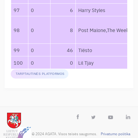
97
0
6
Harry Styles
98
0
8
Post Malone,The Weeknd
99
0
46
Tiësto
100
0
0
Lil Tjay
TARPTAUTINĖS PLATFORMOS
 © 2024 AGATA. Visos teisės saugomos.    
Privatumo politika