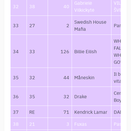
Gabrielė
VILKO
32
38
40
Vilkickytė
ŠVELN
Swedish House
33
27
2
Paradis
Mafia
WHEN W
FALL AS
34
33
126
Billie Eilish
WHERE 
GO?
Il ballo 
35
32
44
Måneskin
vita
Certifie
36
35
32
Drake
Boy
37
RE
71
Kendrick Lamar
DAMN.
38
21
3
Fuxas
Pasitikė