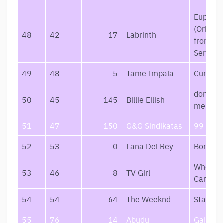
Euphori
(Origina
48
42
17
Labrinth
from th
Series)
49
48
5
Tame Impala
Current
dont smi
50
45
145
Billie Eilish
me
51
47
150
G&G Sindikatas
99
52
53
0
Lana Del Rey
Born To
Who Rea
53
46
8
TV Girl
Cares
54
54
64
The Weeknd
Starboy
55
76
14
Abudu
Gaisras