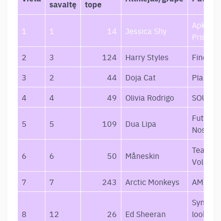
savaitę
tope
Apkabin
1
1
14
Jessica Shy
Prisimi
2
3
124
Harry Styles
Fine Lin
3
2
44
Doja Cat
Planet 
4
4
49
Olivia Rodrigo
SOUR
Future
5
5
109
Dua Lipa
Nostalg
Teatro d
6
6
50
Måneskin
Vol. I
7
7
243
Arctic Monkeys
AM
Syntax e
8
12
26
Ed Sheeran
lookahea