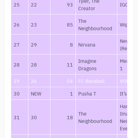
Tyler, The
25
22
93
IGOR
Creator
The
26
23
85
Wiped O
Neighbourhood
Neverm
27
29
8
Nirvana
(Remast
Imagine
Mercury
28
28
11
Dragons
1
29
26
54
FC Baseball
VORAI
30
NEW
1
Pusha T
It’s Alm
Hard To
The
Imagine
31
30
18
Neighbourhood
Neighb
Ever Ch