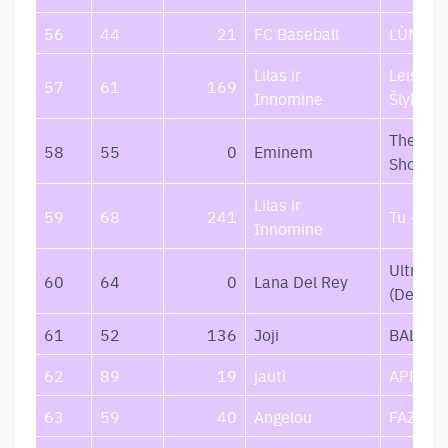
56
44
21
FC Baseball
LÙNA
Lilas ir
Leisk M
57
61
169
Innomine
Šlykštėt
The Em
58
55
0
Eminem
Show
Lilas ir
59
68
241
Tu – Nak
Innomine
Ultravi
60
64
0
Lana Del Rey
(Deluxe
61
52
136
Joji
BALLAD
62
89
19
jautì
APREIŠ
63
59
40
Angelou
FAZĖ