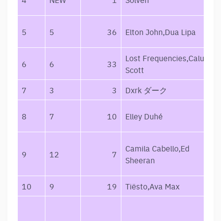
5
5
36
Elton John,Dua Lipa
Lost Frequencies,Calum
6
6
33
Scott
7
3
3
Dxrk ダーク
8
7
10
Elley Duhé
Camila Cabello,Ed
9
12
7
Sheeran
10
9
19
Tiësto,Ava Max