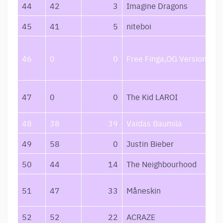
44
42
3
Imagine Dragons
45
41
5
niteboi
46
0
0
Free Finga,OG Version
47
0
0
The Kid LAROI
48
38
39
Vaidas Baumila
49
58
0
Justin Bieber
50
44
14
The Neighbourhood
51
47
33
Måneskin
52
52
22
ACRAZE