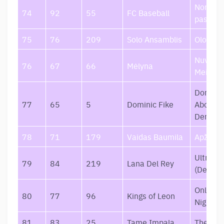
Noriu, k
74
92
55
FC Baseball
pasisek
75
76
209
Solo Ansamblis
Olos
Nuvytus
76
67
66
Mėlyna
Meilė
Don’t F
77
65
5
Dominic Fike
About M
Demos
78
71
179
Vaidas Baumila
Apžavai
Ultravi
79
84
219
Lana Del Rey
(Deluxe
Only By
80
77
96
Kings of Leon
Night
81
83
25
Tame Impala
The Slo