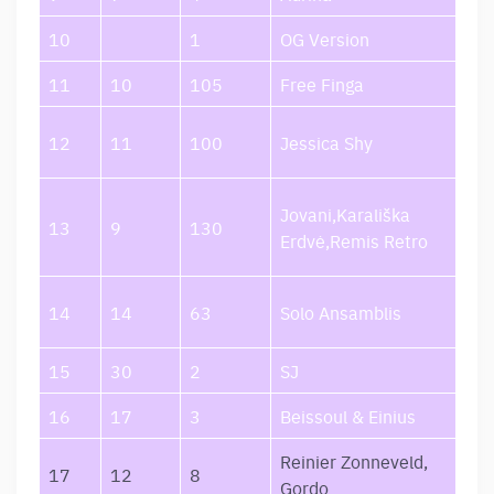
10
1
OG Version
Euf
11
10
105
Free Finga
Vie
Tar
12
11
100
Jessica Shy
Rūt
Iš 
Jovani,Karališka
13
9
130
Lei
Erdvė,Remis Retro
Sau
Mei
14
14
63
Solo Ansamblis
Maš
15
30
2
SJ
Kok
16
17
3
Beissoul & Einius
Kai
Reinier Zonneveld,
17
12
8
Loc
Gordo