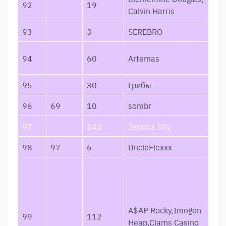
92
19
Ble
Calvin Harris
93
3
SEREBRO
Ма
i l
94
60
Artemas
you
95
30
Грибы
Тае
96
69
10
sombr
Ho
97
142
Jessica Shy
Dėl
98
97
6
UncleFlexxx
SM
I S
Aw
Bra
God
A$AP Rocky,Imogen
99
112
De
Heap,Clams Casino