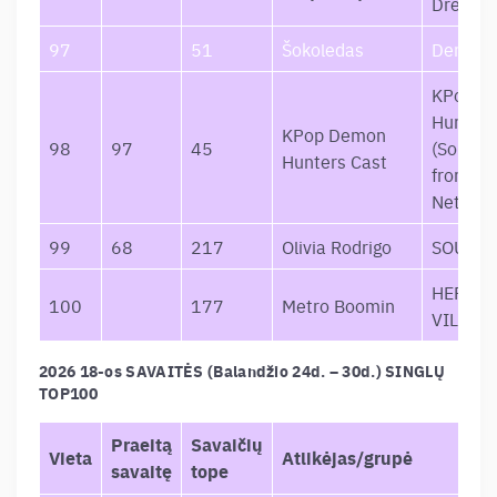
Dream
97
51
Šokoledas
Demo
KPop D
Hunters
KPop Demon
98
97
45
(Soundt
Hunters Cast
from th
Netflix 
99
68
217
Olivia Rodrigo
SOUR
HEROES
100
177
Metro Boomin
VILLAI
2026 18-os SAVAITĖS (Balandžio 24d. – 30d.) SINGLŲ
TOP100
Praeitą
Savaičių
Vieta
Atlikėjas/grupė
Pa
savaitę
tope