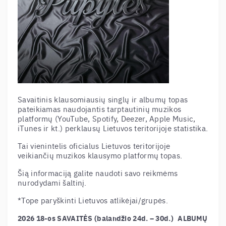
Savaitinis klausomiausių singlų ir albumų topas
pateikiamas naudojantis tarptautinių muzikos
platformų (YouTube, Spotify, Deezer, Apple Music,
iTunes ir kt.) perklausų Lietuvos teritorijoje statistika.
Tai vienintelis oficialus Lietuvos teritorijoje
veikiančių muzikos klausymo platformų topas.
Šią informaciją galite naudoti savo reikmėms
nurodydami šaltinį.
*Tope paryškinti Lietuvos atlikėjai/grupės.
2026 18-os SAVAITĖS (balandžio 24d. – 30d.)
–
ALBUMŲ