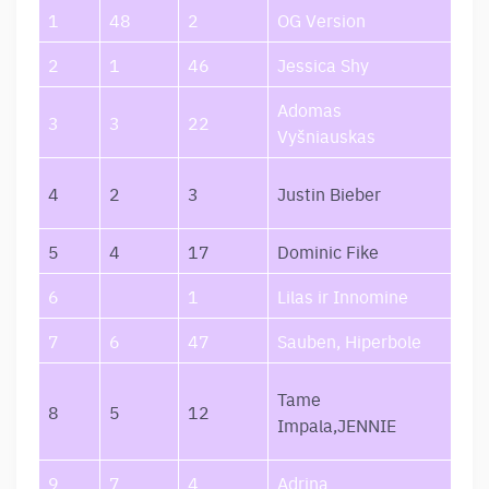
1
48
2
OG Version
Pup
2
1
46
Jessica Shy
Žvė
Adomas
Kel
3
3
22
Vyšniauskas
Lai
Bea
4
2
3
Justin Bieber
Bea
5
4
17
Dominic Fike
Bab
6
1
Lilas ir Innomine
La
7
6
47
Sauben, Hiperbole
Lau
Dra
Tame
8
5
12
(JE
Impala,JENNIE
Rem
9
7
4
Adrina
Sug