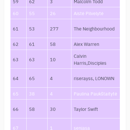
59
62
3
Malcolm Todd
Ear
60
55
26
Aistė Pilvelytė
Lei
Swe
61
53
277
The Neighbourhood
We
62
61
58
Alex Warren
Ord
Calvin
How
63
63
10
Harris,Disciples
You
wor
64
65
4
riserayss, LONOWN
(Sl
65
38
4
Paulina Paukštaitytė
Sė
The
66
58
30
Taylor Swift
Oph
Be
67
1
senjasa