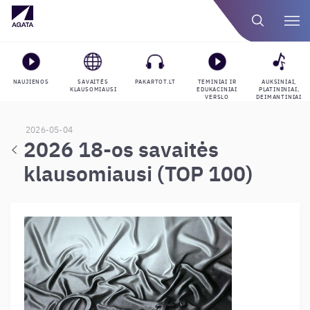
NAUJIENOS
SAVAITĖS
PAKARTOT.LT
TEMINIAI IR
AUKSINIAI,
KLAUSOMIAUSI
EDUKACINIAI
PLATININIAI,
VERSLO
DEIMANTINIAI
GROJARAŠČIAI
APDOVANOJIMAI
2026-05-04
2026 18-os savaitės
klausomiausi (TOP 100)