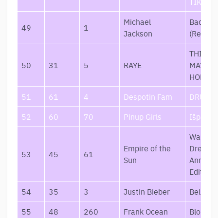
TIKSLAI
Michael
Bad
49
1
Jackson
(Remast
THIS M
50
31
5
RAYE
MAY CO
HOPE.
51
61
4
Despotin Fam
DRUGEL
52
60
70
Pinup Girls
Išpažint
Walking
Empire of the
Dream 
53
45
61
Sun
Anniver
Edition)
54
35
3
Justin Bieber
Believe
55
48
260
Frank Ocean
Blonde