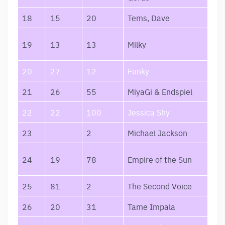
18
15
20
Tems, Dave
Rai
Jus
19
13
13
Milky
You
20
27
12
Funky
Šyp
21
26
55
MiyaGi & Endspiel
I G
22
22
100
Jessica Shy
100
23
2
Michael Jackson
Bil
We 
24
19
78
Empire of the Sun
Peo
25
81
2
The Second Voice
LET
26
20
31
Tame Impala
Dra