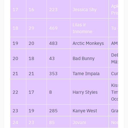
Apkabin
17
16
223
Jessica Shy
Prisimi
Lilas ir
18
29
469
Tu – Nak
Innomine
19
20
483
Arctic Monkeys
AM
DeBÍ Ti
20
18
43
Bad Bunny
MáS FO
21
21
353
Tame Impala
Current
Kiss All
22
17
8
Harry Styles
Time. Di
Occasion
23
19
285
Kanye West
Graduat
24
23
85
Jovani
Noriu Š