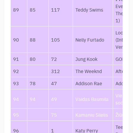
Everyth
89
85
117
Teddy Swims
Therapy
1)
Loose
90
88
105
Nelly Furtado
(Interna
Version
91
80
72
Jung Kook
GOLDE
92
312
The Weeknd
After H
93
78
47
Addison Rae
Addison
Vienodai
94
94
49
Vaidas Baumila
sodai
95
75
Kamaniu Silelis
Žiūrėti 
Teenag
96
1
Katy Perry