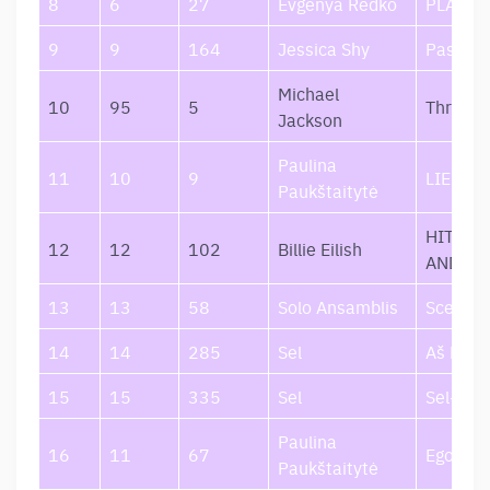
8
6
27
Evgenya Redko
PLANET
9
9
164
Jessica Shy
Pasaka
Michael
10
95
5
Thriller
Jackson
Paulina
11
10
9
LIEPSN
Paukštaitytė
HIT ME
12
12
102
Billie Eilish
AND SO
13
13
58
Solo Ansamblis
Scenos
14
14
285
Sel
Aš Kaip
15
15
335
Sel
Sel-Fi
Paulina
16
11
67
Ego Kal
Paukštaitytė