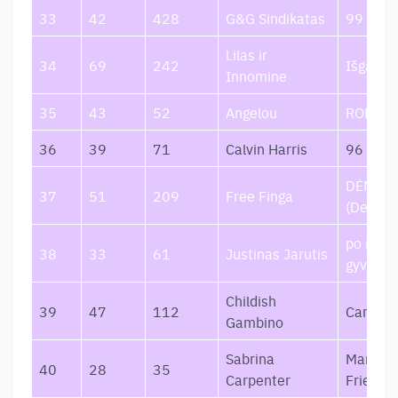
33
42
428
G&G Sindikatas
99
Lilas ir
34
69
242
Išgama
Innomine
35
43
52
Angelou
RODEO
36
39
71
Calvin Harris
96 Mon
DĖMESI
37
51
209
Free Finga
(Deluxe
po manę
38
33
61
Justinas Jarutis
gyveni
Childish
39
47
112
Camp
Gambino
Sabrina
Man’s B
40
28
35
Carpenter
Friend