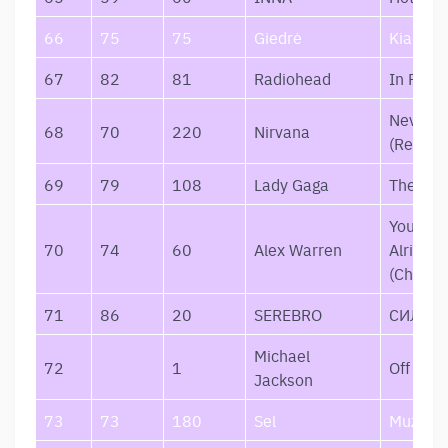
66
75
75
Giedrė
Kiaurai 
67
82
81
Radiohead
In Rain
Neverm
68
70
220
Nirvana
(Remast
69
79
108
Lady Gaga
The Fa
You’ll B
70
74
60
Alex Warren
Alright, 
(Chapte
71
86
20
SEREBRO
СИЛА Т
Michael
72
1
Off the 
Jackson
73
73
180
Sel
Muzika