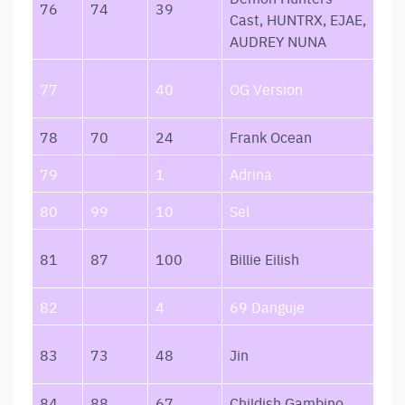
76
74
39
Gol
Cast, HUNTRX, EJAE,
AUDREY NUNA
BIL
77
40
OG Version
RO
78
70
24
Frank Ocean
Los
79
1
Adrina
Įkv
80
99
10
Sel
Sel
BIR
81
87
100
Billie Eilish
FE
82
4
69 Danguje
16
Don
83
73
48
Jin
Lov
84
88
67
Childish Gambino
Les