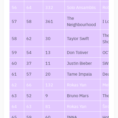
56
64
332
Solo Ansamblis
Roboxai
The
57
58
361
I Love Y
Neighbourhood
The Life
58
62
30
Taylor Swift
Showgir
59
54
13
Don Toliver
OCTANE
60
37
11
Justin Bieber
SWAG
61
57
20
Tame Impala
Deadbe
62
66
132
Rokas Yan
Melodr
63
52
9
Bruno Mars
The Rom
64
63
81
Rokas Yan
Širdis
65
59
60
INNA
Hot