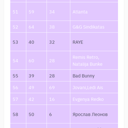
Man
51
59
34
Atlanta
Tai
52
64
38
G&G Sindikatas
Lai
WH
53
40
32
RAYE
HU
Remis Retro,
Vas
54
60
28
Natalija Bunke
Mer
55
39
28
Bad Bunny
Dt
56
49
69
Jovani,Ledi Ais
Jis
57
42
16
Evgenya Redko
Čem
Ко
58
50
6
Ярослав Леонов
ве