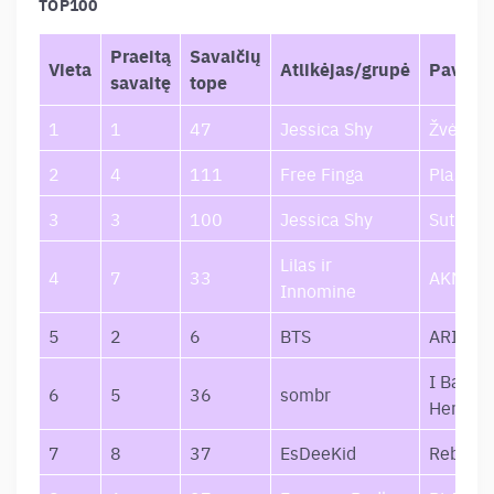
TOP100
Praeitą
Savaičių
Vieta
Atlikėjas/grupė
Pavadi
savaitę
tope
1
1
47
Jessica Shy
Žvėris
2
4
111
Free Finga
Plastika
3
3
100
Jessica Shy
Sutemo
Lilas ir
4
7
33
AKNB
Innomine
5
2
6
BTS
ARIRAN
I Barel
6
5
36
sombr
Her
7
8
37
EsDeeKid
Rebel