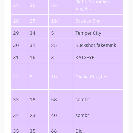
gintė, Gabrielius
Lū
27
36
56
Vagelis
Sa
28
25
164
Jessica Shy
Apk
29
34
5
Temper City
Sel
30
31
25
Buckshot,fakemink
Fev
31
16
3
KATSEYE
PI
Olia
32
8
10
Olialia Pupytės
Pup
Mo
bac
33
18
58
sombr
fri
34
23
40
sombr
12 
End
35
35
66
Djo