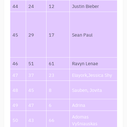
44
24
12
Justin Bieber
DAI
(Wh
Gon
It 
45
29
17
Sean Paul
(fe
Col
Ver
46
51
61
Ravyn Lenae
Lov
47
37
23
Elayork,Jessica Shy
Rud
Išg
48
45
8
Sauben, Jovita
Tru
49
47
6
Adrina
Kod
Adomas
Jei
50
43
66
Vyšniauskas
Tu 