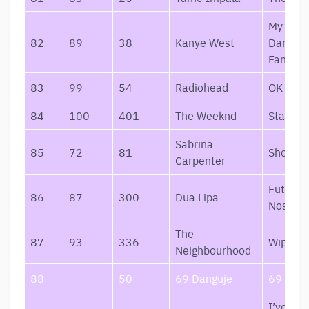
My Beau
82
89
38
Kanye West
Dark Tw
Fantasy
83
99
54
Radiohead
OK Com
84
100
401
The Weeknd
Starboy
Sabrina
85
72
81
Short n
Carpenter
Future
86
87
300
Dua Lipa
Nostalg
The
87
93
336
Wiped O
Neighbourhood
88
50
69 Danguje
69 Dang
I’ve Tri