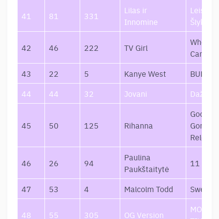
Lilas ir
Leisk M
41
81
331
Innomine
Šlykštėt
Who Rea
42
46
222
TV Girl
Cares
43
22
5
Kanye West
BULLY
44
44
32
Jovani
Dažniai
Good Gi
45
50
125
Rihanna
Gone Ba
Reload
Paulina
46
26
94
11 Raid
Paukštaitytė
47
53
4
Malcolm Todd
Sweet 
MOTYVÃ
48
55
305
OG Version