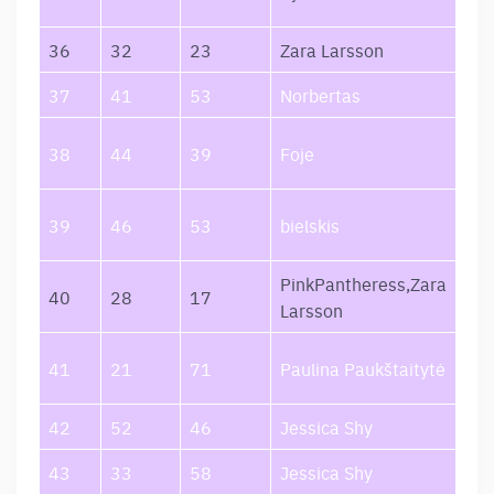
Beg
36
32
23
Zara Larsson
Lus
37
41
53
Norbertas
Sa
Vai
38
44
39
Foje
Sto
MI
39
46
53
bielskis
NA
PinkPantheress,Zara
Sta
40
28
17
Larsson
Zar
Pas
41
21
71
Paulina Paukštaitytė
Pra
42
52
46
Jessica Shy
Aša
43
33
58
Jessica Shy
Vis