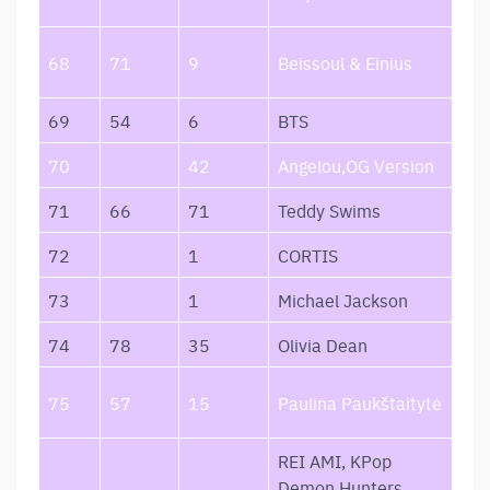
Ko
Į m
68
71
9
Beissoul & Einius
val
69
54
6
BTS
SW
70
42
Angelou,OG Version
Sau
71
66
71
Teddy Swims
Ba
72
1
CORTIS
RE
73
1
Michael Jackson
Bea
74
78
35
Olivia Dean
Man
Paž
75
57
15
Paulina Paukštaitytė
Ja
REI AMI, KPop
Demon Hunters