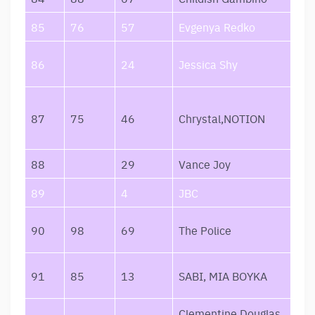
85
76
57
Evgenya Redko
Įkl
Aš 
86
24
Jessica Shy
Žm
The
87
75
46
Chrystal,NOTION
NO
Re
88
29
Vance Joy
Rip
89
4
JBC
SIJ
Eve
90
98
69
The Police
You
Ба
91
85
13
SABI, MIA BOYKA
ми
Clementine Douglas,