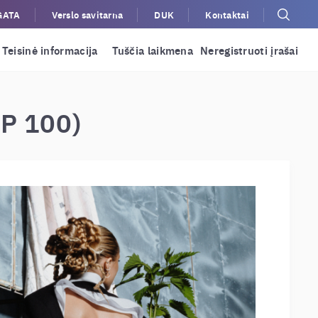
GATA
Verslo savitarna
DUK
Kontaktai
Teisinė informacija
Tuščia laikmena
Neregistruoti įrašai
OP 100)