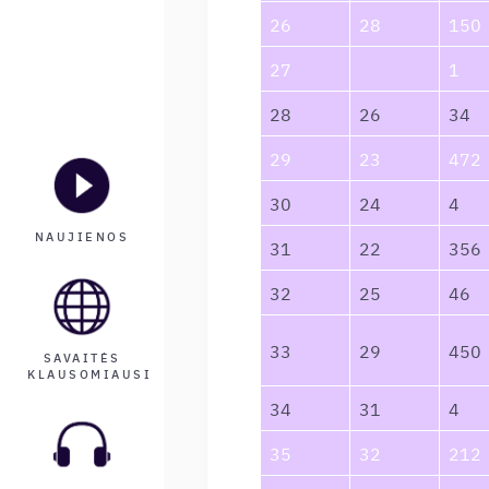
26
28
150
27
1
28
26
34
29
23
472
30
24
4
NAUJIENOS
31
22
356
32
25
46
33
29
450
SAVAITĖS
KLAUSOMIAUSI
34
31
4
35
32
212