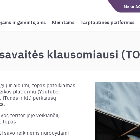
Mano A
ėjams ir gamintojams
Klientams
Tarptautinės platformos
savaitės klausomiausi (T
nglų ir albumų topas pateikiamas
zikos platformų (YouTube,
 iTunes ir kt.) perklausų
ka.
uvos teritorijoje veikiančių
 topas.
doti savo reikmėms nurodydami