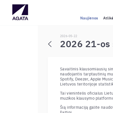
Naujienos
Atlik
2026-05-22
2026 21-os 
Savaitinis klausomiausių si
naudojantis tarptautinių mu
Spotify, Deezer, Apple Music,
Lietuvos teritorijoje statisti
Tai vienintelis oficialus Liet
muzikos klausymo platformų
Šią informaciją galite nau
šaltinį.