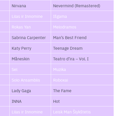
Nirvana
Nevermind (Remastered)
Lilas ir Innomine
Išgama
Rokas Yan
Melodramos
Sabrina Carpenter
Man’s Best Friend
Katy Perry
Teenage Dream
Måneskin
Teatro d’ira – Vol. I
Sel
Muzika
Solo Ansamblis
Roboxai
Lady Gaga
The Fame
INNA
Hot
Lilas ir Innomine
Leisk Man Šlykštėtis