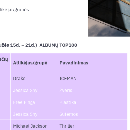
likėjai/grupės.
žės 15d. – 21d.)
–
ALBUMŲ TOP100
ičių
Atlikėjas/grupė
Pavadinimas
Drake
ICEMAN
Jessica Shy
Žvėris
Free Finga
Plastika
Jessica Shy
Sutemos
Michael Jackson
Thriller