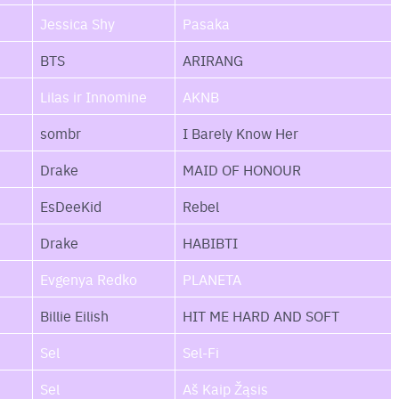
Jessica Shy
Pasaka
BTS
ARIRANG
Lilas ir Innomine
AKNB
sombr
I Barely Know Her
Drake
MAID OF HONOUR
EsDeeKid
Rebel
Drake
HABIBTI
Evgenya Redko
PLANETA
Billie Eilish
HIT ME HARD AND SOFT
Sel
Sel-Fi
Sel
Aš Kaip Žąsis