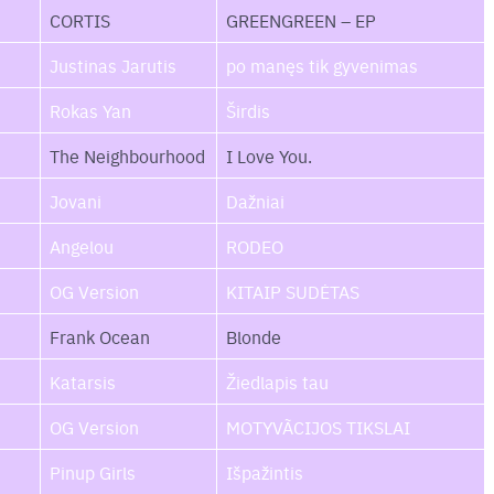
CORTIS
GREENGREEN – EP
Justinas Jarutis
po manęs tik gyvenimas
Rokas Yan
Širdis
The Neighbourhood
I Love You.
Jovani
Dažniai
Angelou
RODEO
OG Version
KITAIP SUDĖTAS
Frank Ocean
Blonde
Katarsis
Žiedlapis tau
OG Version
MOTYVÃCIJOS TIKSLAI
Pinup Girls
Išpažintis