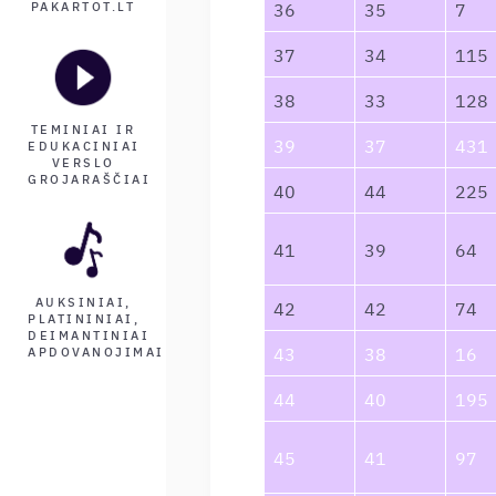
36
35
7
PAKARTOT.LT
37
34
115
38
33
128
TEMINIAI IR
39
37
431
EDUKACINIAI
VERSLO
GROJARAŠČIAI
40
44
225
41
39
64
AUKSINIAI,
42
42
74
PLATININIAI,
DEIMANTINIAI
43
38
16
APDOVANOJIMAI
44
40
195
45
41
97