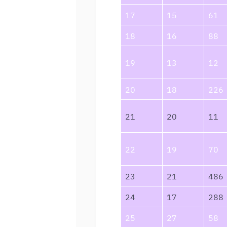
17
15
61
18
16
88
19
13
12
20
18
226
21
20
11
22
19
70
23
21
486
24
17
288
25
27
58