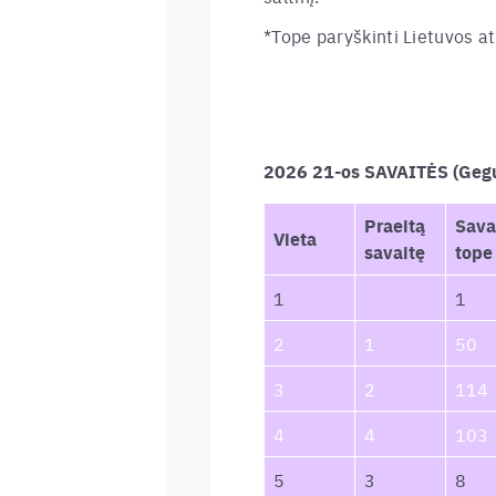
*Tope paryškinti Lietuvos at
2026 21-os SAVAITĖS (Gegu
Praeitą
Sava
Vieta
savaitę
tope
1
1
2
1
50
3
2
114
4
4
103
5
3
8