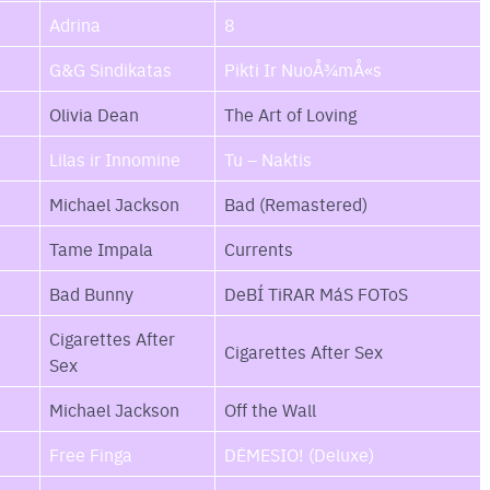
Adrina
8
G&G Sindikatas
Pikti Ir NuoÅ¾mÅ«s
Olivia Dean
The Art of Loving
Lilas ir Innomine
Tu – Naktis
Michael Jackson
Bad (Remastered)
Tame Impala
Currents
Bad Bunny
DeBÍ TiRAR MáS FOToS
Cigarettes After
Cigarettes After Sex
Sex
Michael Jackson
Off the Wall
Free Finga
DĖMESIO! (Deluxe)