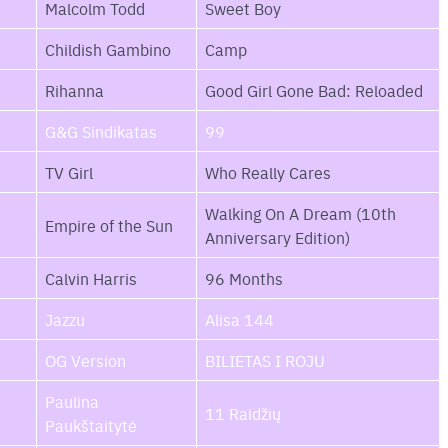
Malcolm Todd
Sweet Boy
Childish Gambino
Camp
Rihanna
Good Girl Gone Bad: Reloaded
G&G Sindikatas
99
TV Girl
Who Really Cares
Walking On A Dream (10th
Empire of the Sun
Anniversary Edition)
Calvin Harris
96 Months
Jazzu
Alisa 144
OG Version
BILIETAS I ROJU
Paulina
11 Raidžių
Paukštaitytė