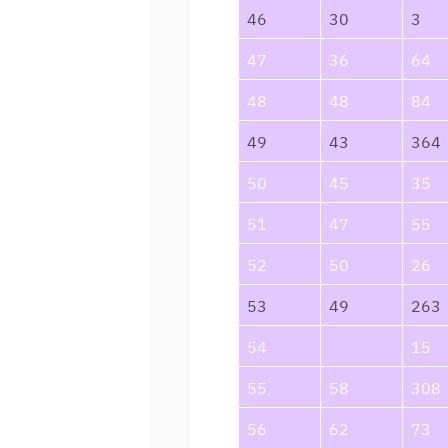
46
30
3
47
36
64
48
48
84
49
43
364
50
45
35
51
47
55
52
50
26
53
49
263
54
15
55
58
308
56
62
73