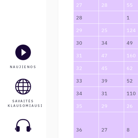
27
28
55
28
1
29
25
124
30
34
49
31
47
160
NAUJIENOS
32
45
62
33
39
52
34
31
110
SAVAITĖS
35
29
26
KLAUSOMIAUSI
36
27
8