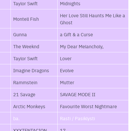
Taylor Swift
Midnights
Her Love Still Haunts Me Like a
Montell Fish
Ghost
Gunna
a Gift & a Curse
The Weeknd
My Dear Melancholy,
Taylor Swift
Lover
Imagine Dragons
Evolve
Rammstein
Mutter
21 Savage
SAVAGE MODE II
Arctic Monkeys
Favourite Worst Nightmare
ba.
Rasti / Pasiklysti
XXXTENTACION
17