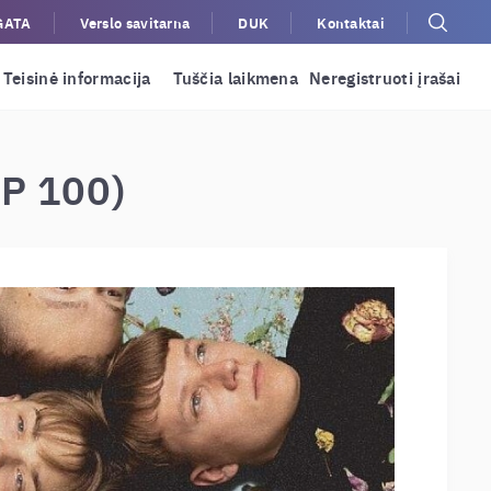
GATA
Verslo savitarna
DUK
Kontaktai
Teisinė informacija
Tuščia laikmena
Neregistruoti įrašai
OP 100)