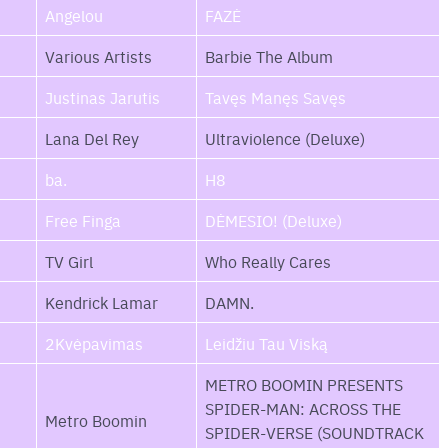
Angelou
FAZĖ
Various Artists
Barbie The Album
Justinas Jarutis
Tavęs Manęs Savęs
Lana Del Rey
Ultraviolence (Deluxe)
ba.
H8
Free Finga
DĖMESIO! (Deluxe)
TV Girl
Who Really Cares
Kendrick Lamar
DAMN.
2Kvėpavimas
Leidžiu Tau Viską
METRO BOOMIN PRESENTS
SPIDER-MAN: ACROSS THE
Metro Boomin
SPIDER-VERSE (SOUNDTRACK