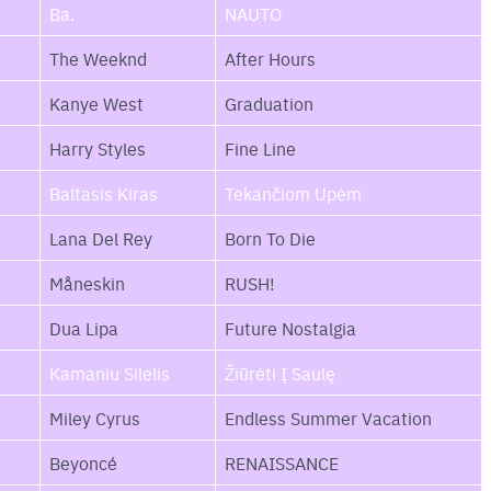
Ba.
NAUTO
The Weeknd
After Hours
Kanye West
Graduation
Harry Styles
Fine Line
Baltasis Kiras
Tekančiom Upėm
Lana Del Rey
Born To Die
Måneskin
RUSH!
Dua Lipa
Future Nostalgia
Kamaniu Silelis
Žiūrėti Į Saulę
Miley Cyrus
Endless Summer Vacation
Beyoncé
RENAISSANCE