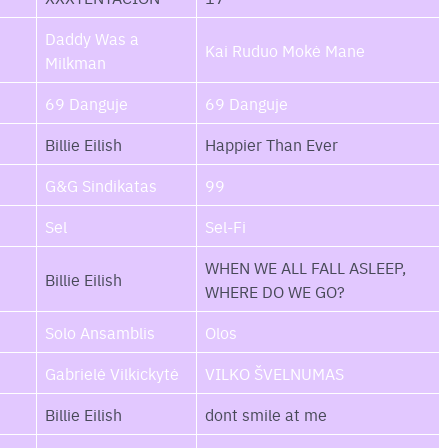
Daddy Was a
Kai Ruduo Mokė Mane
Milkman
69 Danguje
69 Danguje
Billie Eilish
Happier Than Ever
G&G Sindikatas
99
Sel
Sel-Fi
WHEN WE ALL FALL ASLEEP,
Billie Eilish
WHERE DO WE GO?
Solo Ansamblis
Olos
Gabrielė Vilkickytė
VILKO ŠVELNUMAS
Billie Eilish
dont smile at me