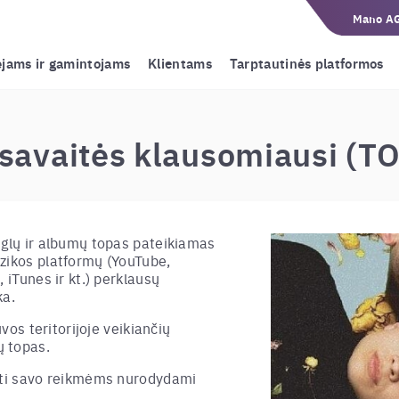
Mano A
ėjams ir gamintojams
Klientams
Tarptautinės platformos
savaitės klausomiausi (T
nglų ir albumų topas pateikiamas
zikos platformų (YouTube,
 iTunes ir kt.) perklausų
ka.
uvos teritorijoje veikiančių
 topas.
doti savo reikmėms nurodydami