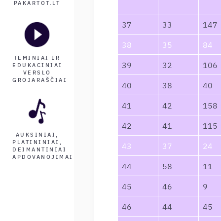
PAKARTOT.LT
37
33
147
38
35
84
TEMINIAI IR
39
32
106
EDUKACINIAI
VERSLO
GROJARAŠČIAI
40
38
40
41
42
158
42
41
115
AUKSINIAI,
PLATININIAI,
43
37
24
DEIMANTINIAI
APDOVANOJIMAI
44
58
11
45
46
9
46
44
45