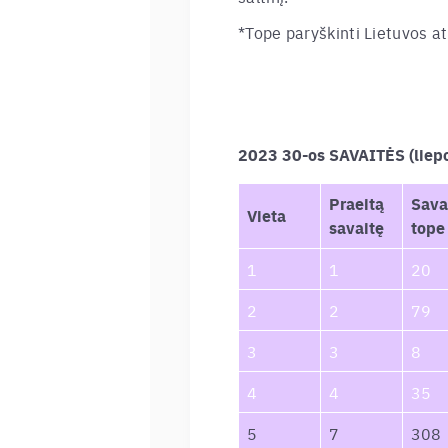
*Tope paryškinti Lietuvos at
2023 30-os SAVAITĖS (lie
Praeitą
Sava
Vieta
savaitę
tope
1
1
20
2
2
79
3
3
8
4
4
35
5
7
308