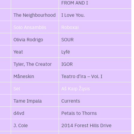
FROM AND I
The Neighbourhood
I Love You.
Solo Ansamblis
Roboxai
Olivia Rodrigo
SOUR
Yeat
Lyfë
Tyler, The Creator
IGOR
Måneskin
Teatro d’ira – Vol. I
Sel
Aš Kaip Žąsis
Tame Impala
Currents
d4vd
Petals to Thorns
J. Cole
2014 Forest Hills Drive