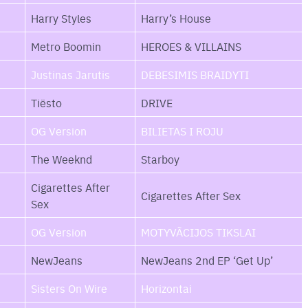
Harry Styles
Harry’s House
Metro Boomin
HEROES & VILLAINS
Justinas Jarutis
DEBESIMIS BRAIDYTI
Tiësto
DRIVE
OG Version
BILIETAS I ROJU
The Weeknd
Starboy
Cigarettes After
Cigarettes After Sex
Sex
OG Version
MOTYVÃCIJOS TIKSLAI
NewJeans
NewJeans 2nd EP ‘Get Up’
Sisters On Wire
Horizontai