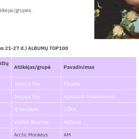
likėjai/grupės.
pos 21-27 d.) ALBUMŲ TOP100
ičių
Atlikėjas/grupė
Pavadinimas
Jessica Shy
Pasaka
Jessica Shy
Apkabinti Prisiminimus
dj nevykele
OŽKA
Vaidas Baumila
Apžavai
Arctic Monkeys
AM