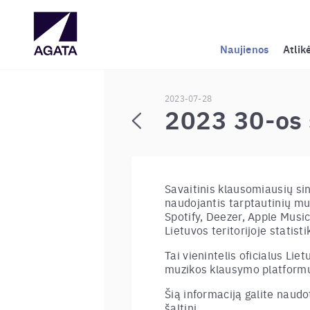
Naujienos
Atlik
2023-07-28
2023 30-os 
Savaitinis klausomiausių si
naudojantis tarptautinių mu
Spotify, Deezer, Apple Music,
Lietuvos teritorijoje statisti
Tai vienintelis oficialus Liet
muzikos klausymo platformų
Šią informaciją galite nau
šaltinį.