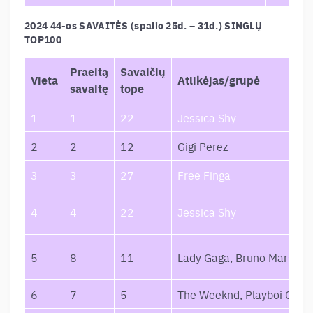
2024 44-os SAVAITĖS (spalio 25d. – 31d.) SINGLŲ
TOP100
Praeitą
Savaičių
Vieta
Atlikėjas/grupė
savaitę
tope
1
1
22
Jessica Shy
2
2
12
Gigi Perez
3
3
27
Free Finga
4
4
22
Jessica Shy
5
8
11
Lady Gaga, Bruno Mars
6
7
5
The Weeknd, Playboi Carti