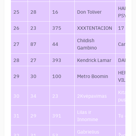
HARDS
25
28
16
Don Toliver
PSYCH
26
23
375
XXXTENTACION
17
Childish
27
87
44
Camp
Gambino
28
27
393
Kendrick Lamar
DAMN.
HEROES
29
30
100
Metro Boomin
VILLAI
Kita mė
30
34
23
2Kvėpavimas
pusė
Lilas ir
31
29
391
Tu – Nak
Innomine
Gabrielius
32
31
53
Žydėsiu