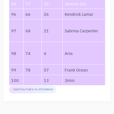
95
77
22
Jessica Shy
96
66
26
Kendrick Lamar
97
68
21
Sabrina Carpenter
98
74
4
Ariis
99
78
57
Frank Ocean
100
13
Jimin
TARPTAUTINĖS PLATFORMOS