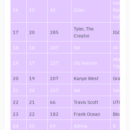
Verkiu
16
15
42
GJan
Raudon
Vyšnių 
Tyler, The
17
20
285
IGOR
Creator
18
18
207
Sel
Aš Kaip
MOTYVÃ
19
17
227
OG Version
TIKSLAI
20
19
207
Kanye West
Graduat
21
24
257
Sel
Sel-Fi
22
21
66
Travis Scott
UTOPIA
23
22
182
Frank Ocean
Blonde
24
25
69
Adrina
8