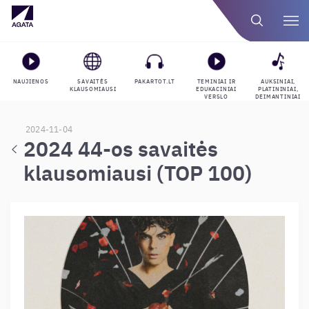
NAUJIENOS
SAVAITĖS
PAKARTOT.LT
TEMINIAI IR
AUKSINIAI,
KLAUSOMIAUSI
EDUKACINIAI
PLATININIAI,
VERSLO
DEIMANTINIAI
GROJARAŠČIAI
APDOVANOJIMAI
2024-11-04
2024 44-os savaitės
klausomiausi (TOP 100)