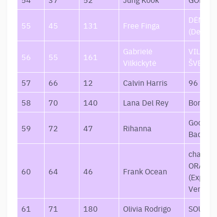
DĖMESI
55
45
131
Free Finga
(Deluxe
Gabrielė
VILKO
56
55
161
Vilkickytė
ŠVELN
57
66
12
Calvin Harris
96 Mon
58
70
140
Lana Del Rey
Born To
Good Gi
59
72
47
Rihanna
Bad: Re
channel
ORANG
60
64
46
Frank Ocean
(Explicit
Version
61
71
180
Olivia Rodrigo
SOUR