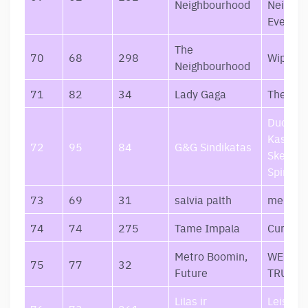
Neighbourhood
Neighb
Ever Ch
The
70
68
298
Wiped O
Neighbourhood
71
82
34
Lady Gaga
The Fa
Duona
Kasdien
72
95
84
G&G Sindikatas
Skeletai
Spintoje
73
69
31
salvia palth
melanch
74
74
275
Tame Impala
Current
Metro Boomin,
WE DON
75
77
32
Future
TRUST 
Lilas ir
Leisk M