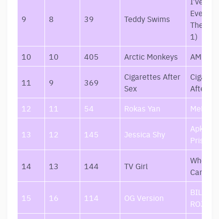
I’ve Tri
Everyth
9
8
39
Teddy Swims
Therapy
1)
10
10
405
Arctic Monkeys
AM
Cigarettes After
Cigaret
11
9
369
Sex
After Se
12
11
54
Rokas Yan
Melodr
Apkabin
13
12
145
Jessica Shy
Prisimi
Who Rea
14
13
144
TV Girl
Cares
BILIETA
15
16
114
OG Version
ROJU