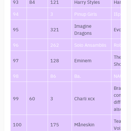
93
84
121
Harry Styles
Harry’s
94
3
Pinup Girls
Išpažint
Imagine
95
321
Evolve
Dragons
96
262
Solo Ansamblis
Roboxai
The Em
97
128
Eminem
Show
98
86
Ba.
NAUTO
Brat and
complet
99
60
3
Charli xcx
differen
also stil
Teatro d
100
175
Måneskin
Vol. I