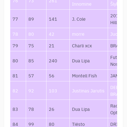
76
73
261
Innomine
Šlykštėt
2014 Fo
77
89
141
J. Cole
Hills Dr
78
80
42
morre
Juoda A
79
75
21
Charli xcx
BRAT
Future
80
85
240
Dua Lipa
Nostalg
81
57
56
Montell Fish
JAMIE
DEBESI
82
92
103
Justinas Jarutis
BRAIDY
Radical
83
78
26
Dua Lipa
Optimi
84
99
80
Tiësto
DRIVE