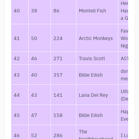
Her Love
40
38
86
Montell Fish
Haunts 
a Ghost
Favouri
41
50
224
Arctic Monkeys
Worst
Nightm
42
46
271
Travis Scott
ASTRO
dont smi
43
40
357
Billie Eilish
me
Ultravi
44
43
141
Lana Del Rey
(Deluxe
Happier
45
47
158
Billie Eilish
Ever
The
46
52
286
I Love Y
Neighbourhood