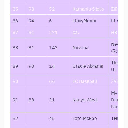
85
93
52
Kamaniu Silelis
Žiūrėti 
86
94
6
FloyyMenor
EL COM
87
91
271
ba.
H8
Neverm
88
81
143
Nirvana
(Remast
The Sec
89
90
14
Gracie Abrams
Us
90
66
FC Baseball
ŽVĖRYN
My Beau
91
88
31
Kanye West
Dark Tw
Fantasy
92
45
Tate McRae
THINK 