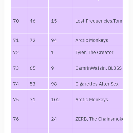
70
46
15
Lost Frequencies,Tom Odel
71
72
94
Arctic Monkeys
72
1
Tyler, The Creator
73
65
9
CamrinWatsin, BL3SS
74
53
98
Cigarettes After Sex
75
71
102
Arctic Monkeys
76
24
ZERB, The Chainsmokers