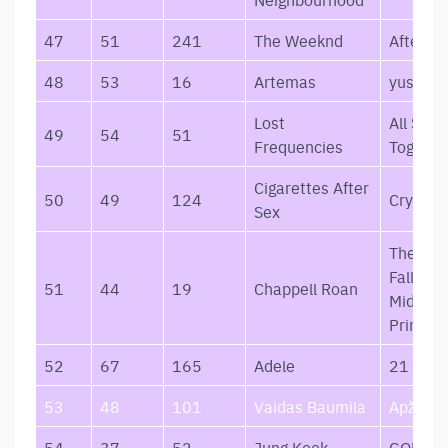
47
51
241
The Weeknd
After H
48
53
16
Artemas
yustyna
Lost
All Stan
49
54
51
Frequencies
Togethe
Cigarettes After
50
49
124
Cry
Sex
The Ris
Fall of a
51
44
19
Chappell Roan
Midwes
Princes
52
67
165
Adele
21
53
48
101
Vaidas Baumila
Apžavai
54
37
52
Jung Kook
GOLDE