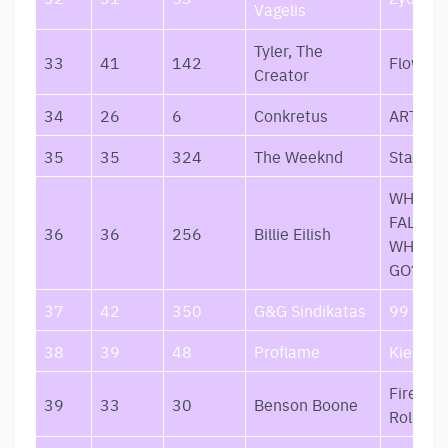
Vagelis
Tyler, The
33
41
142
Flower 
Creator
34
26
6
Conkretus
ARTIMI
35
35
324
The Weeknd
Starboy
WHEN W
FALL AS
36
36
256
Billie Eilish
WHERE 
GO?
37
42
350
G&G Sindikatas
99
38
39
48
Proflame
Kiek Tik
Firewor
39
33
30
Benson Boone
Rollerb