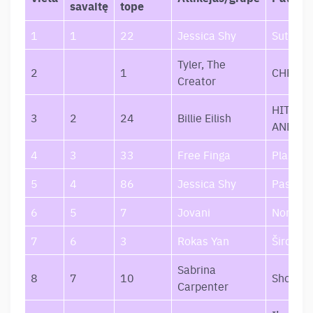
savaitę
tope
1
1
22
Jessica Shy
Sutemo
Tyler, The
2
1
CHROM
Creator
HIT ME
3
2
24
Billie Eilish
AND SO
4
3
33
Free Finga
Plastika
5
4
86
Jessica Shy
Pasaka
6
5
7
Jovani
Noriu Š
7
6
3
Rokas Yan
Širdis
Sabrina
8
7
10
Short n
Carpenter