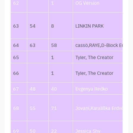
62
1
OG Version
63
54
8
LINKIN PARK
64
63
58
cassö,RAYE,D-Block Europ
65
1
Tyler, The Creator
66
1
Tyler, The Creator
67
48
40
Evgenya Redko
68
55
71
Jovani,Karališka Erdvė,Re
69
50
22
Jessica Shy