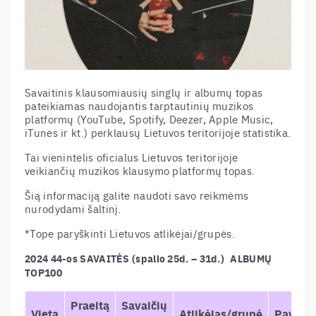
Savaitinis klausomiausių singlų ir albumų topas
pateikiamas naudojantis tarptautinių muzikos
platformų (YouTube, Spotify, Deezer, Apple Music,
iTunes ir kt.) perklausų Lietuvos teritorijoje statistika.
Tai vienintelis oficialus Lietuvos teritorijoje
veikiančių muzikos klausymo platformų topas.
Šią informaciją galite naudoti savo reikmėms
nurodydami šaltinį.
*Tope paryškinti Lietuvos atlikėjai/grupės.
2024 44-os SAVAITĖS (spalio 25d. – 31d.)
–
ALBUMŲ
TOP100
Praeitą
Savaičių
Vieta
Atlikėjas/grupė
Pavadi