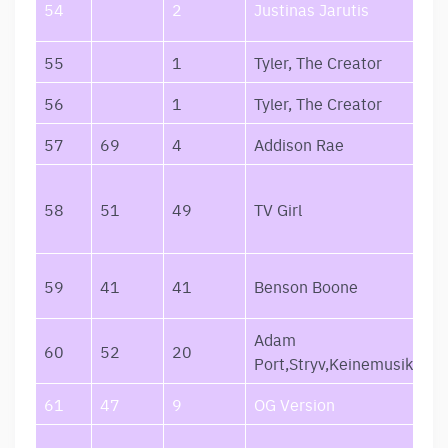
54
2
Justinas Jarutis
55
1
Tyler, The Creator
56
1
Tyler, The Creator
57
69
4
Addison Rae
58
51
49
TV Girl
59
41
41
Benson Boone
Adam
60
52
20
Port,Stryv,Keinemusik,Orso
61
47
9
OG Version