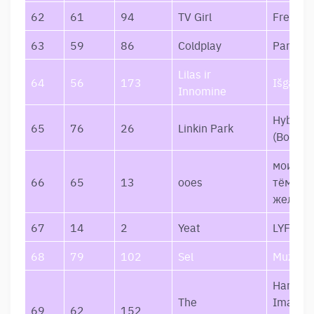
62
61
94
TV Girl
French E
63
59
86
Coldplay
Parachu
Lilas ir
64
56
173
Išgama
Innomine
Hybrid 
65
76
26
Linkin Park
(Bonus E
мои (тв
66
65
13
ooes
тёмные
желани
67
14
2
Yeat
LYFEST
68
79
102
Sel
Muzika
Hard To
The
Imagine
69
62
152