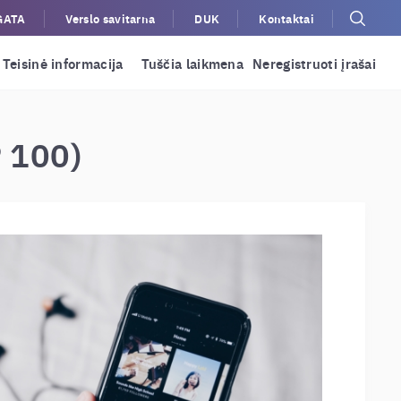
GATA
Verslo savitarna
DUK
Kontaktai
Teisinė informacija
Tuščia laikmena
Neregistruoti įrašai
P 100)