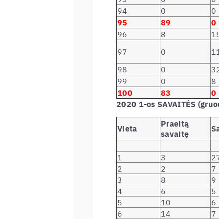
94
0
0
95
89
0
96
8
1
97
0
1
98
0
3
99
0
8
100
83
0
2020 1-os SAVAITĖS (gruo
Praeitą
Vieta
S
savaitę
1
3
2
2
2
7
3
8
9
4
6
5
5
10
6
6
14
7