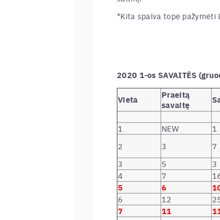
*Kita spalva tope pažymėti L
2020 1-os SAVAITĖS (gruo
Praeitą
Vieta
S
savaitę
1
NEW
1
2
3
7
3
5
3
4
7
1
5
6
1
6
12
2
7
11
1