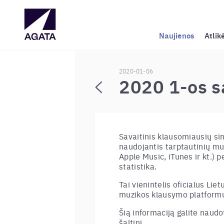
Naujienos
Atlik
2020-01-06
2020 1-os s
Savaitinis klausomiausių si
naudojantis tarptautinių mu
Apple Music, iTunes ir kt.) p
statistika.
Tai vienintelis oficialus Liet
muzikos klausymo platformų
Šią informaciją galite nau
šaltinį.