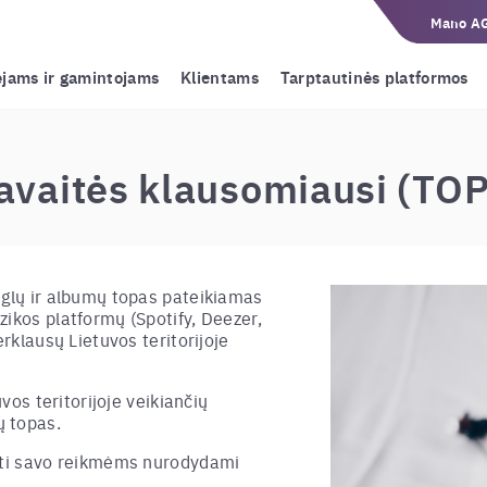
Mano A
ėjams ir gamintojams
Klientams
Tarptautinės platformos
avaitės klausomiausi (TO
nglų ir albumų topas pateikiamas
zikos platformų (Spotify, Deezer,
erklausų Lietuvos teritorijoje
uvos teritorijoje veikiančių
 topas.
doti savo reikmėms nurodydami