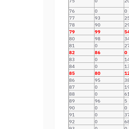
75
0
2
76
0
0
77
93
2
78
90
2
79
99
5
80
98
3
81
0
2
82
86
0
83
0
1
84
0
1
85
80
1
86
95
3
87
0
1
88
0
6
89
96
5
90
0
0
91
0
3
92
0
6
93
0
0