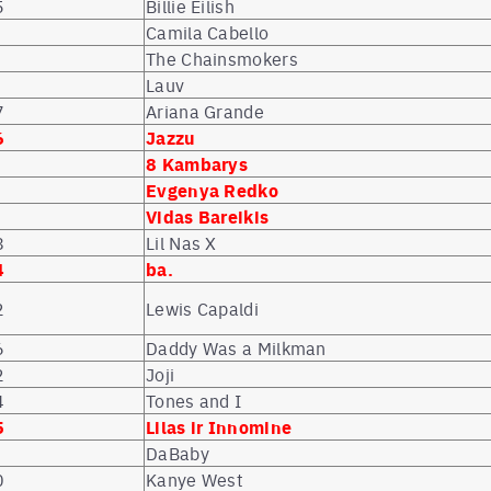
5
Billie Eilish
Camila Cabello
The Chainsmokers
Lauv
7
Ariana Grande
6
Jazzu
8 Kambarys
Evgenya Redko
Vidas Bareikis
8
Lil Nas X
4
ba.
2
Lewis Capaldi
6
Daddy Was a Milkman
2
Joji
4
Tones and I
5
Lilas ir Innomine
DaBaby
0
Kanye West