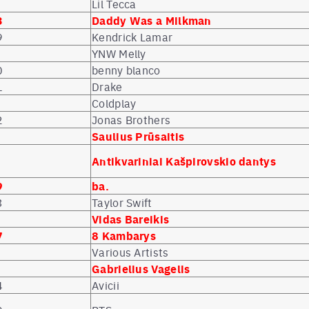
Lil Tecca
3
Daddy Was a Milkman
9
Kendrick Lamar
YNW Melly
0
benny blanco
1
Drake
Coldplay
2
Jonas Brothers
Saulius Prūsaitis
Antikvariniai Kašpirovskio dantys
9
ba.
3
Taylor Swift
Vidas Bareikis
7
8 Kambarys
Various Artists
Gabrielius Vagelis
4
Avicii