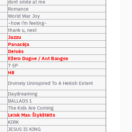
dont smile at me
Romance
World War Joy
~how i’m feeling~
thank u, next
Jazzu
Panacėja
Deivės
Ežero Dugne / Ant Bangos
7 EP
H8
Divinely Uninspired To A Hellish Extent
Daydreaming
BALLADS 1
The Kids Are Coming
Leisk Man Šlykštėtis
KIRK
JESUS IS KING