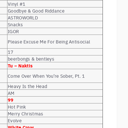
Vinyl #1
Goodbye & Good Riddance
ASTROWORLD
Snacks
IGOR
Please Excuse Me For Being Antisocial
17
beerbongs & bentleys
Tu – Naktis
Come Over When You’re Sober, Pt. 1
Heavy Is the Head
AM
99
Hot Pink
Merry Christmas
Evolve
White Crow