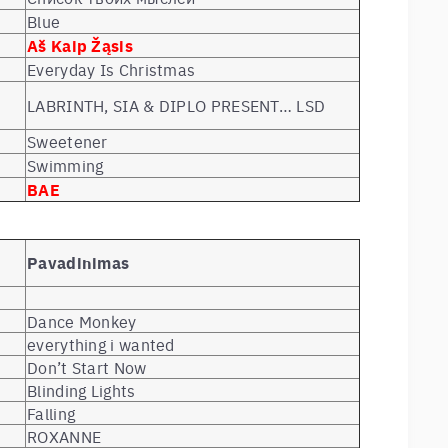
Blue
Aš Kaip Žąsis
Everyday Is Christmas
LABRINTH, SIA & DIPLO PRESENT… LSD
Sweetener
Swimming
BAE
Pavadinimas
Dance Monkey
everything i wanted
Don’t Start Now
Blinding Lights
Falling
ROXANNE