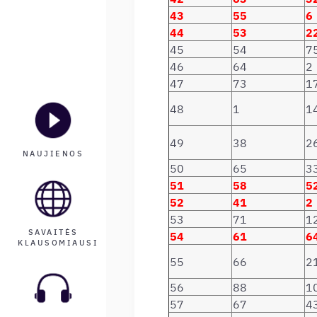
43
55
6
44
53
2
45
54
7
46
64
2
47
73
1
48
1
1
49
38
2
NAUJIENOS
50
65
3
51
58
5
52
41
2
53
71
1
SAVAITĖS
54
61
6
KLAUSOMIAUSI
55
66
2
56
88
1
57
67
4