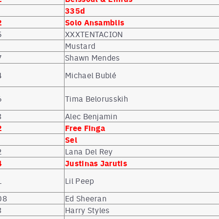
335d
2
Solo Ansamblis
5
XXXTENTACION
Mustard
7
Shawn Mendes
4
Michael Bublé
6
Tima Belorusskih
3
Alec Benjamin
2
Free Finga
Sel
2
Lana Del Rey
4
Justinas Jarutis
1
Lil Peep
08
Ed Sheeran
3
Harry Styles