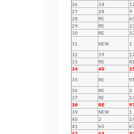
26
34
1
27
28
9
28
RE
6
29
RE
2
30
RE
3
31
NEW
1
32
39
1
33
RE
8
34
40
1
35
RE
9
36
RE
2
37
RE
1
38
RE
9
39
NEW
1
40
2
1
41
60
6
42
63
3