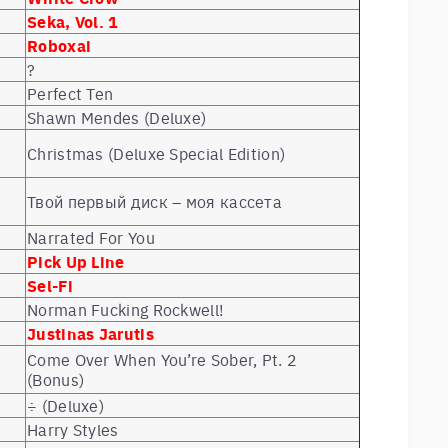
Seka, Vol. 1
Roboxai
?
Perfect Ten
Shawn Mendes (Deluxe)
Christmas (Deluxe Special Edition)
Твой первый диск – моя кассета
Narrated For You
Pick Up Line
Sel-Fi
Norman Fucking Rockwell!
Justinas Jarutis
Come Over When You’re Sober, Pt. 2
(Bonus)
÷ (Deluxe)
Harry Styles