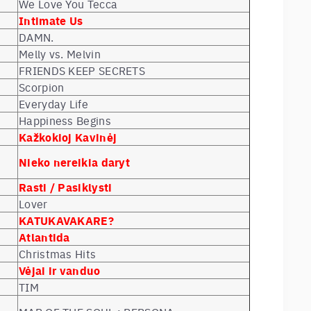
We Love You Tecca
Intimate Us
DAMN.
Melly vs. Melvin
FRIENDS KEEP SECRETS
Scorpion
Everyday Life
Happiness Begins
Kažkokioj Kavinėj
Nieko nereikia daryt
Rasti / Pasiklysti
Lover
KATUKAVAKARE?
Atlantida
Christmas Hits
Vėjai ir vanduo
TIM