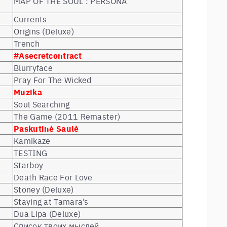
MAP OF THE SOUL : PERSONA
Currents
Origins (Deluxe)
Trench
#Asecretcontract
Blurryface
Pray For The Wicked
Muzika
Soul Searching
The Game (2011 Remaster)
Paskutinė Saulė
Kamikaze
TESTING
Starboy
Death Race For Love
Stoney (Deluxe)
Staying at Tamara’s
Dua Lipa (Deluxe)
Список твоих мыслей