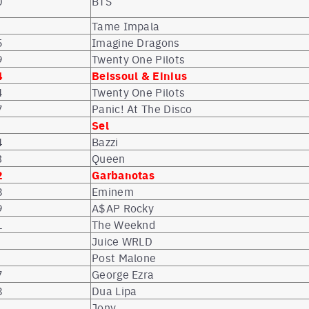
0
BTS
Tame Impala
5
Imagine Dragons
9
Twenty One Pilots
4
Beissoul & Einius
4
Twenty One Pilots
7
Panic! At The Disco
Sel
4
Bazzi
3
Queen
2
Garbanotas
8
Eminem
9
A$AP Rocky
1
The Weeknd
Juice WRLD
Post Malone
7
George Ezra
8
Dua Lipa
Jony