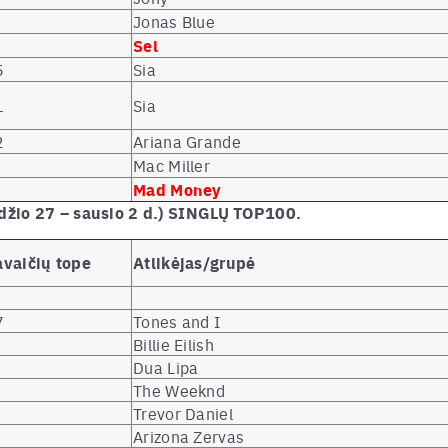
Jonas Blue
Sel
5
Sia
1
Sia
2
Ariana Grande
Mac Miller
Mad Money
džio 27 – sausio 2 d.) SINGLŲ TOP100.
avaičių tope
Atlikėjas/grupė
7
Tones and I
Billie Eilish
Dua Lipa
The Weeknd
Trevor Daniel
Arizona Zervas