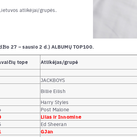
ietuvos atlikėjai/grupės.
džio 27 – sausio 2 d.) ALBUMŲ TOP100.
avaičių tope
Atlikėjas/grupė
JACKBOYS
Billie Eilish
Harry Styles
6
Post Malone
0
Lilas ir Innomine
5
Ed Sheeran
1
GJan