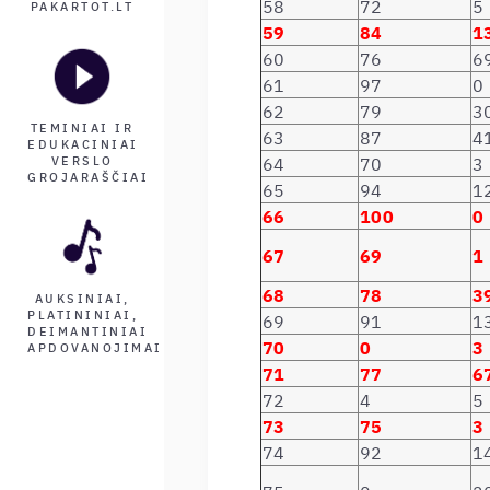
58
72
5
PAKARTOT.LT
59
84
1
60
76
6
61
97
0
62
79
3
TEMINIAI IR
63
87
4
EDUKACINIAI
64
70
3
VERSLO
GROJARAŠČIAI
65
94
1
66
100
0
67
69
1
68
78
3
AUKSINIAI,
PLATININIAI,
69
91
1
DEIMANTINIAI
70
0
3
APDOVANOJIMAI
71
77
6
72
4
5
73
75
3
74
92
1