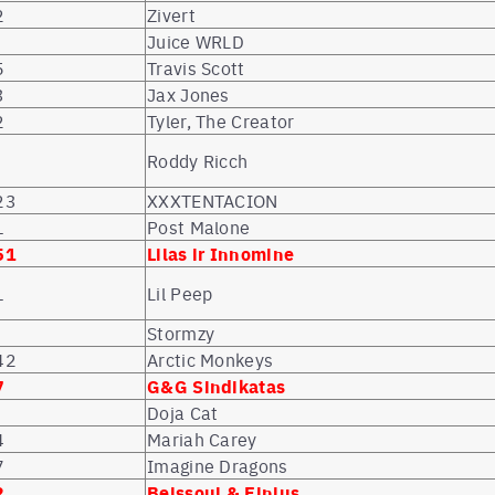
2
Zivert
Juice WRLD
5
Travis Scott
3
Jax Jones
2
Tyler, The Creator
Roddy Ricch
23
XXXTENTACION
1
Post Malone
51
Lilas ir Innomine
1
Lil Peep
Stormzy
42
Arctic Monkeys
7
G&G Sindikatas
Doja Cat
4
Mariah Carey
7
Imagine Dragons
2
Beissoul & Einius