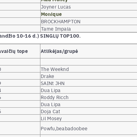
Joyner Lucas
Monique
BROCKHAMPTON
Tame Impala
andžio 10-16 d.) SINGLŲ TOP100.
avaičių tope
Atlikėjas/grupė
0
The Weeknd
Drake
9
SAINt JHN
4
Dua Lipa
6
Roddy Ricch
Dua Lipa
5
Doja Cat
Lil Mosey
Powfu,beabadoobee