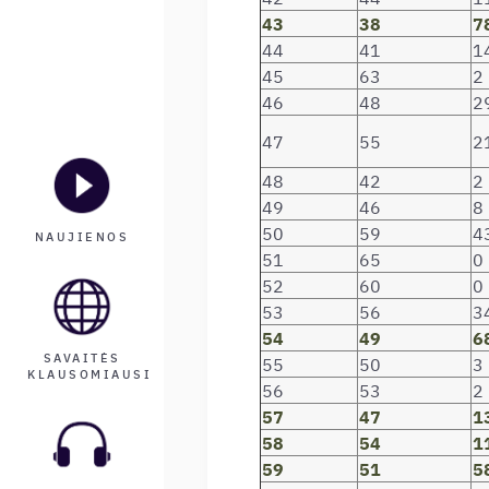
43
38
7
44
41
1
45
63
2
46
48
2
47
55
2
48
42
2
49
46
8
50
59
4
NAUJIENOS
51
65
0
52
60
0
53
56
3
54
49
6
SAVAITĖS
55
50
3
KLAUSOMIAUSI
56
53
2
57
47
1
58
54
1
59
51
5