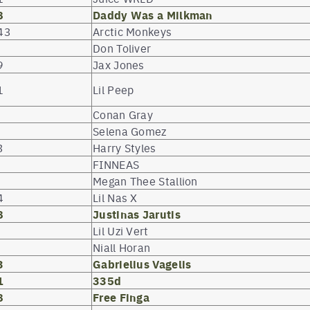
8
Daddy Was a Milkman
43
Arctic Monkeys
Don Toliver
9
Jax Jones
1
Lil Peep
Conan Gray
Selena Gomez
3
Harry Styles
FINNEAS
Megan Thee Stallion
4
Lil Nas X
8
Justinas Jarutis
Lil Uzi Vert
Niall Horan
3
Gabrielius Vagelis
1
335d
8
Free Finga