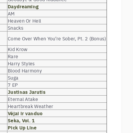
Daydreaming
AM
Heaven Or Hell
Snacks
Come Over When You’re Sober, Pt. 2 (Bonus)
Kid Krow
Rare
Harry Styles
Blood Harmony
Suga
7 EP
Justinas Jarutis
Eternal Atake
Heartbreak Weather
Vėjai ir vanduo
Seka, Vol. 1
Pick Up Line