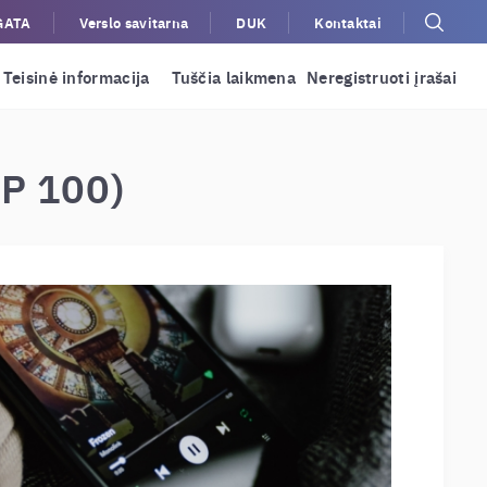
GATA
Verslo savitarna
DUK
Kontaktai
Teisinė informacija
Tuščia laikmena
Neregistruoti įrašai
OP 100)