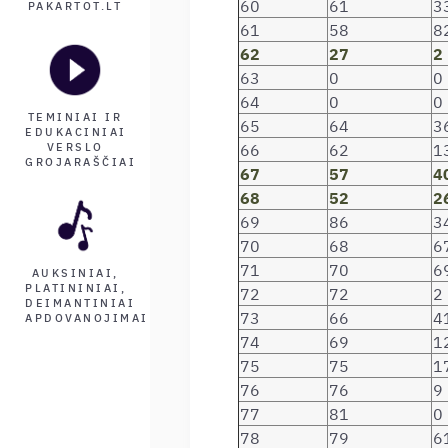
60
61
3
PAKARTOT.LT
61
58
8
62
27
2
63
0
0
64
0
0
TEMINIAI IR
65
64
3
EDUKACINIAI
66
62
1
VERSLO
GROJARAŠČIAI
67
57
4
68
52
2
69
86
3
70
68
6
71
70
6
AUKSINIAI,
PLATININIAI,
72
72
2
DEIMANTINIAI
73
66
4
APDOVANOJIMAI
74
69
1
75
75
1
76
76
9
77
81
0
78
79
6