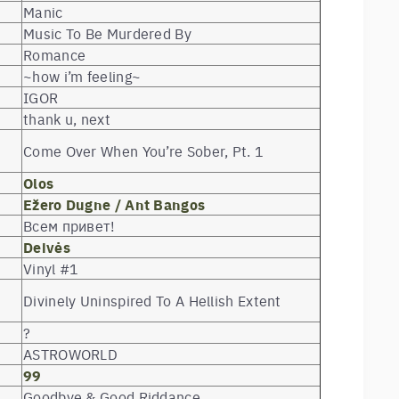
Manic
Music To Be Murdered By
Romance
~how i’m feeling~
IGOR
thank u, next
Come Over When You’re Sober, Pt. 1
Olos
Ežero Dugne / Ant Bangos
Всем привет!
Deivės
Vinyl #1
Divinely Uninspired To A Hellish Extent
?
ASTROWORLD
99
Goodbye & Good Riddance