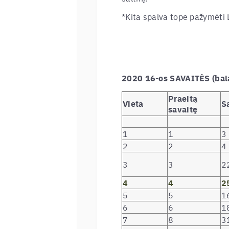
*Kita spalva tope pažymėti L
2020 16-os SAVAITĖS (ba
Praeitą
Vieta
S
savaitę
1
1
3
2
2
4
3
3
2
4
4
2
5
5
1
6
6
1
7
8
3