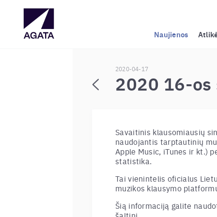
Naujienos
Atlik
2020-04-17
2020 16-os 
Savaitinis klausomiausių si
naudojantis tarptautinių mu
Apple Music, iTunes ir kt.) p
statistika.
Tai vienintelis oficialus Liet
muzikos klausymo platformų
Šią informaciją galite nau
šaltinį.