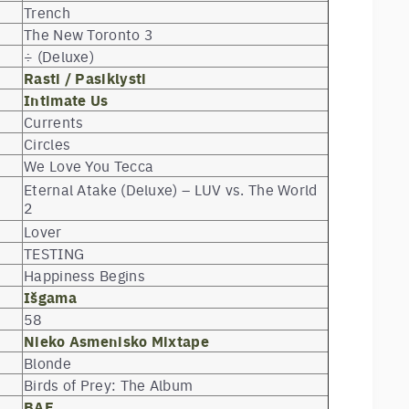
Trench
The New Toronto 3
÷ (Deluxe)
Rasti / Pasiklysti
Intimate Us
Currents
Circles
We Love You Tecca
Eternal Atake (Deluxe) – LUV vs. The World
2
Lover
TESTING
Happiness Begins
Išgama
58
Nieko Asmenisko Mixtape
Blonde
Birds of Prey: The Album
BAE