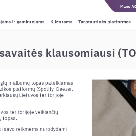
Mano A
ėjams ir gamintojams
Klientams
Tarptautinės platformos
savaitės klausomiausi (T
nglų ir albumų topas pateikiamas
zikos platformų (Spotify, Deezer,
erklausų Lietuvos teritorijoje
uvos teritorijoje veikiančių
 topas.
doti savo reikmėms nurodydami