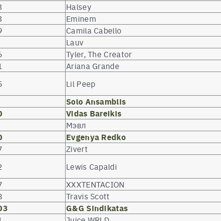
3
Halsey
3
Eminem
9
Camila Cabello
Lauv
6
Tyler, The Creator
1
Ariana Grande
5
Lil Peep
Solo Ansamblis
0
Vidas Bareikis
Мэвл
0
Evgenya Redko
7
Zivert
2
Lewis Capaldi
7
XXXTENTACION
8
Travis Scott
03
G&G Sindikatas
1
Juice WRLD