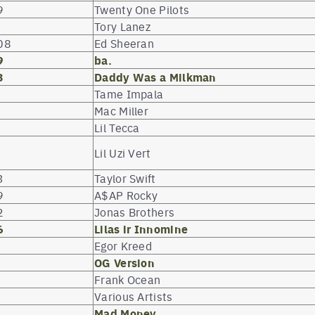
9
Twenty One Pilots
Tory Lanez
08
Ed Sheeran
9
ba.
3
Daddy Was a Milkman
Tame Impala
Mac Miller
Lil Tecca
Lil Uzi Vert
3
Taylor Swift
9
A$AP Rocky
2
Jonas Brothers
6
Lilas ir Innomine
Egor Kreed
OG Version
Frank Ocean
Various Artists
Mad Money