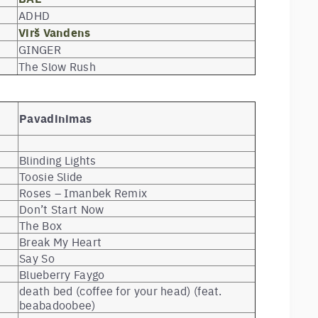
ADHD
Virš Vandens
GINGER
The Slow Rush
Pavadinimas
Blinding Lights
Toosie Slide
Roses – Imanbek Remix
Don’t Start Now
The Box
Break My Heart
Say So
Blueberry Faygo
death bed (coffee for your head) (feat.
beabadoobee)