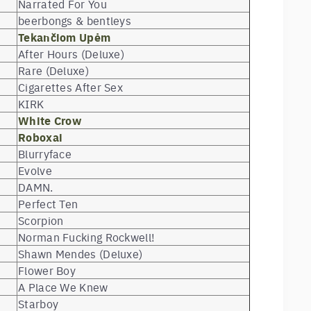
Narrated For You
beerbongs & bentleys
Tekančiom Upėm
After Hours (Deluxe)
Rare (Deluxe)
Cigarettes After Sex
KIRK
White Crow
Roboxai
Blurryface
Evolve
DAMN.
Perfect Ten
Scorpion
Norman Fucking Rockwell!
Shawn Mendes (Deluxe)
Flower Boy
A Place We Knew
Starboy