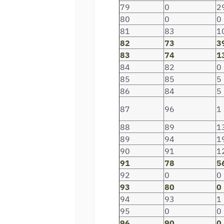
79
0
2
80
0
0
81
83
1
82
73
3
83
74
1
84
82
0
85
85
5
86
84
5
87
96
1
88
89
1
89
94
1
90
91
1
91
78
5
92
0
0
93
80
0
94
93
1
95
0
0
96
90
0