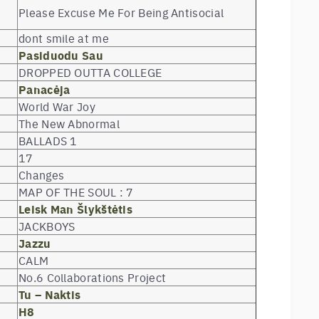
Please Excuse Me For Being Antisocial
dont smile at me
Pasiduodu Sau
DROPPED OUTTA COLLEGE
Panacėja
World War Joy
The New Abnormal
BALLADS 1
17
Changes
MAP OF THE SOUL : 7
Leisk Man Šlykštėtis
JACKBOYS
Jazzu
CALM
No.6 Collaborations Project
Tu – Naktis
H8