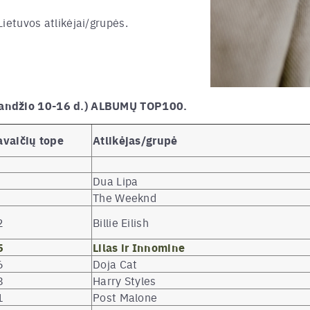
ietuvos atlikėjai/grupės.
landžio 10-16 d.) ALBUMŲ TOP100.
avaičių tope
Atlikėjas/grupė
Dua Lipa
The Weeknd
2
Billie Eilish
5
Lilas ir Innomine
6
Doja Cat
8
Harry Styles
1
Post Malone