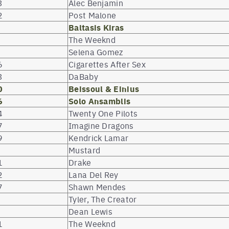
3
Alec Benjamin
2
Post Malone
Baltasis Kiras
The Weeknd
Selena Gomez
6
Cigarettes After Sex
3
DaBaby
0
Beissoul & Einius
6
Solo Ansamblis
4
Twenty One Pilots
7
Imagine Dragons
9
Kendrick Lamar
Mustard
1
Drake
2
Lana Del Rey
7
Shawn Mendes
Tyler, The Creator
Dean Lewis
1
The Weeknd