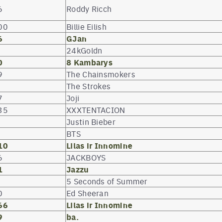
6
Roddy Ricch
00
Billie Eilish
6
GJan
24kGoldn
0
8 Kambarys
9
The Chainsmokers
The Strokes
7
Joji
35
XXXTENTACION
Justin Bieber
BTS
10
Lilas ir Innomine
6
JACKBOYS
1
Jazzu
5 Seconds of Summer
0
Ed Sheeran
66
Lilas ir Innomine
9
ba.