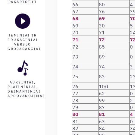
PAKARTOT.LT
66
80
4
67
76
3
68
69
7
69
30
5
70
71
2
TEMINIAI IR
71
72
7
EDUKACINIAI
VERSLO
72
85
0
GROJARAŠČIAI
73
89
0
74
74
3
75
83
2
AUKSINIAI,
76
100
1
PLATININIAI,
DEIMANTINIAI
77
62
0
APDOVANOJIMAI
78
99
2
79
87
0
80
81
4
81
63
0
82
84
3
83
82
1