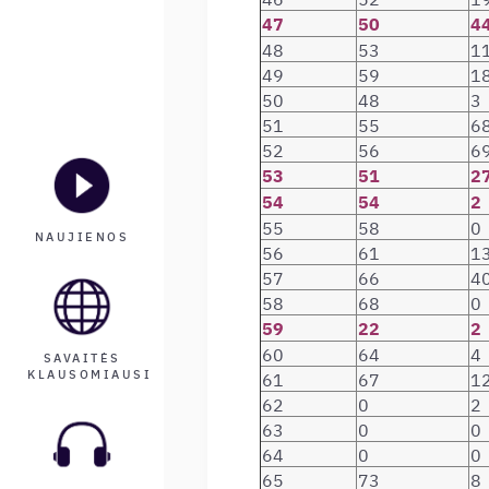
47
50
4
48
53
1
49
59
1
50
48
3
51
55
6
52
56
6
53
51
2
54
54
2
55
58
0
NAUJIENOS
56
61
1
57
66
4
58
68
0
59
22
2
60
64
4
SAVAITĖS
KLAUSOMIAUSI
61
67
1
62
0
2
63
0
0
64
0
0
65
73
8