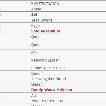
XXXTENTACION
9
Adele
0
Sel
Jess Glynne
4
Kygo
2
Solo Ansamblis
Queen
Queen
RM
3
Kendrick Lamar
3
Panic! At The Disco
Queen
The Neighbourhood
Queen
Daddy Was a Milkman
Allj
4
Twenty One Pilots
3
Maroon 5