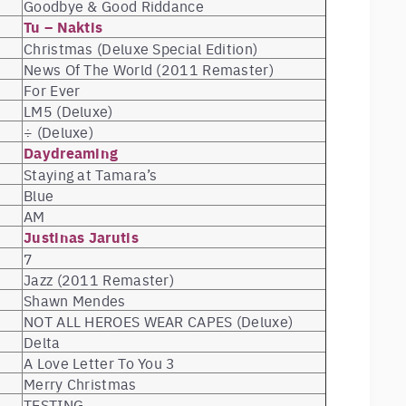
Goodbye & Good Riddance
Tu – Naktis
Christmas (Deluxe Special Edition)
News Of The World (2011 Remaster)
For Ever
LM5 (Deluxe)
÷ (Deluxe)
Daydreaming
Staying at Tamara’s
Blue
AM
Justinas Jarutis
7
Jazz (2011 Remaster)
Shawn Mendes
NOT ALL HEROES WEAR CAPES (Deluxe)
Delta
A Love Letter To You 3
Merry Christmas
TESTING