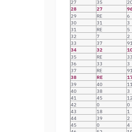
27
35
2
28
27
9
29
RE
6
30
31
3
31
RE
5
32
7
2
33
37
9
34
32
1
35
RE
3
36
33
3
37
RE
9
38
RE
1
39
40
1
40
38
3
41
45
1
42
0
0
43
18
1
44
39
2
45
0
4
46
52
1