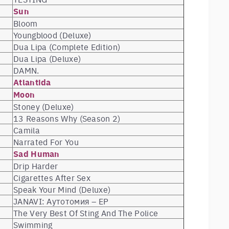
Sun
Bloom
Youngblood (Deluxe)
Dua Lipa (Complete Edition)
Dua Lipa (Deluxe)
DAMN.
Atlantida
Moon
Stoney (Deluxe)
13 Reasons Why (Season 2)
Camila
Narrated For You
Sad Human
Drip Harder
Cigarettes After Sex
Speak Your Mind (Deluxe)
JANAVI: Аутотомия – EP
The Very Best Of Sting And The Police
Swimming