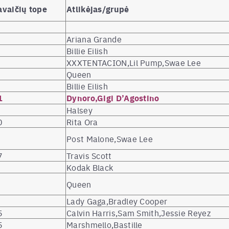
avaičių tope
Atlikėjas/grupė
Ariana Grande
Billie Eilish
XXXTENTACION,Lil Pump,Swae Lee
Queen
Billie Eilish
1
Dynoro,Gigi D’Agostino
Halsey
0
Rita Ora
Post Malone,Swae Lee
7
Travis Scott
Kodak Black
Queen
Lady Gaga,Bradley Cooper
5
Calvin Harris,Sam Smith,Jessie Reyez
5
Marshmello,Bastille