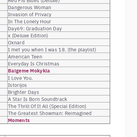
Dangerous Woman
Invasion of Privacy
In The Lonely Hour
Day69: Graduation Day
x (Deluxe Edition)
Oxnard
I met you when I was 18. (the playlist)
American Teen
Everyday Is Christmas
Baigeme Mokykla
I Love You.
Istorijos
Brighter Days
A Star Is Born Soundtrack
The Thrill Of It All (Special Edition)
The Greatest Showman: Reimagined
Moments