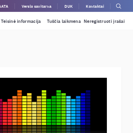
GATA
Verslo savitarna
DUK
Kontaktai
Teisinė informacija
Tuščia laikmena
Neregistruoti įrašai