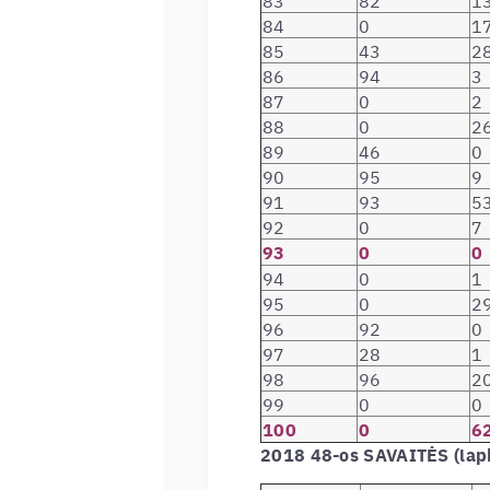
84
0
1
85
43
2
86
94
3
87
0
2
88
0
2
89
46
0
90
95
9
91
93
5
92
0
7
93
0
0
94
0
1
95
0
2
96
92
0
97
28
1
98
96
2
99
0
0
100
0
6
2018 48-os SAVAITĖS (lap