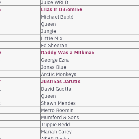
0
Juice WRLD
6
Lilas ir Innomine
Michael Bublé
Queen
Jungle
Little Mix
1
Ed Sheeran
0
Daddy Was a Milkman
3
George Ezra
Jonas Blue
1
Arctic Monkeys
7
Justinas Jarutis
1
David Guetta
Queen
2
Shawn Mendes
Metro Boomin
Mumford & Sons
Trippie Redd
Mariah Carey
9
A$AP Rocky