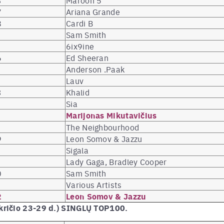
7
Ariana Grande
8
Cardi B
Sam Smith
6ix9ine
6
Ed Sheeran
Anderson .Paak
Lauv
3
Khalid
Sia
Marijonas Mikutavičius
The Neighbourhood
9
Leon Somov & Jazzu
Sigala
Lady Gaga, Bradley Cooper
0
Sam Smith
Various Artists
2
Leon Somov & Jazzu
kričio 23-29 d.) SINGLŲ TOP100.