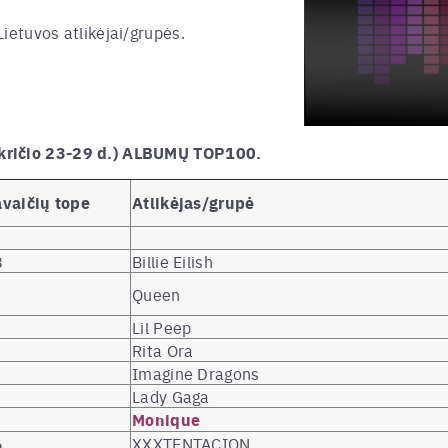
ietuvos atlikėjai/grupės.
kričio 23-29 d.) ALBUMŲ TOP100.
vaičių tope
Atlikėjas/grupė
8
Billie Eilish
Queen
Lil Peep
Rita Ora
Imagine Dragons
Lady Gaga
Monique
6
XXXTENTACION