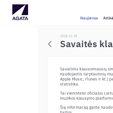
Naujienos
Atlik
2018-11-30
Savaitės kl
Savaitinis klausomiausių si
naudojantis tarptautinių mu
Apple Music, iTunes ir kt.) p
statistika.
Tai vienintelis oficialus Liet
muzikos klausymo platformų
Šią informaciją galite nau
šaltinį.