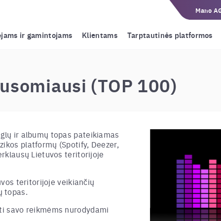
Mano A
ėjams ir gamintojams
Klientams
Tarptautinės platformos
ausomiausi (TOP 100)
nglų ir albumų topas pateikiamas
zikos platformų (Spotify, Deezer,
erklausų Lietuvos teritorijoje
uvos teritorijoje veikiančių
 topas.
doti savo reikmėms nurodydami