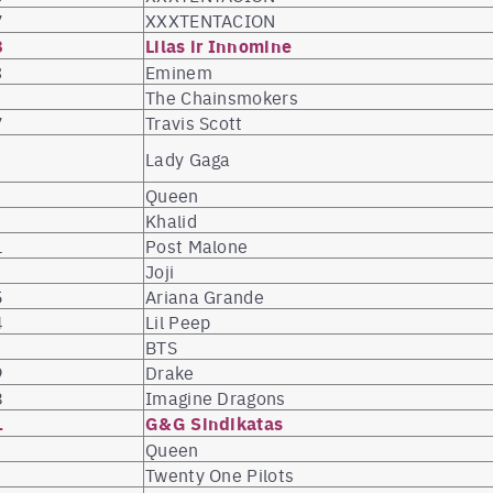
7
XXXTENTACION
8
Lilas ir Innomine
3
Eminem
The Chainsmokers
7
Travis Scott
Lady Gaga
Queen
Khalid
1
Post Malone
Joji
5
Ariana Grande
4
Lil Peep
BTS
9
Drake
8
Imagine Dragons
1
G&G Sindikatas
Queen
Twenty One Pilots