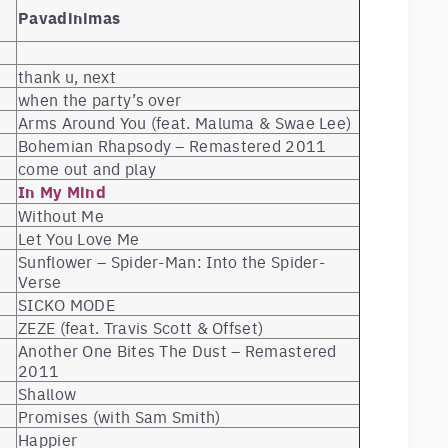
Pavadinimas
thank u, next
when the party’s over
Arms Around You (feat. Maluma & Swae Lee)
Bohemian Rhapsody – Remastered 2011
come out and play
In My Mind
Without Me
Let You Love Me
Sunflower – Spider-Man: Into the Spider-
Verse
SICKO MODE
ZEZE (feat. Travis Scott & Offset)
Another One Bites The Dust – Remastered
2011
Shallow
Promises (with Sam Smith)
Happier