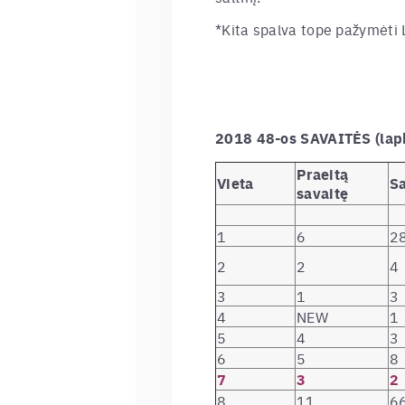
*Kita spalva tope pažymėti L
2018 48-os SAVAITĖS (lap
Praeitą
Vieta
Sa
savaitę
1
6
2
2
2
4
3
1
3
4
NEW
1
5
4
3
6
5
8
7
3
2
8
11
6