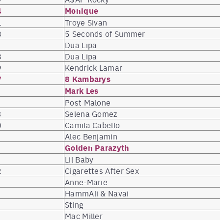
4
Monique
1
Troye Sivan
8
5 Seconds of Summer
Dua Lipa
8
Dua Lipa
9
Kendrick Lamar
7
8 Kambarys
Mark Les
Post Malone
3
Selena Gomez
0
Camila Cabello
Alec Benjamin
Golden Parazyth
Lil Baby
2
Cigarettes After Sex
Anne-Marie
HammAli & Navai
Sting
Mac Miller