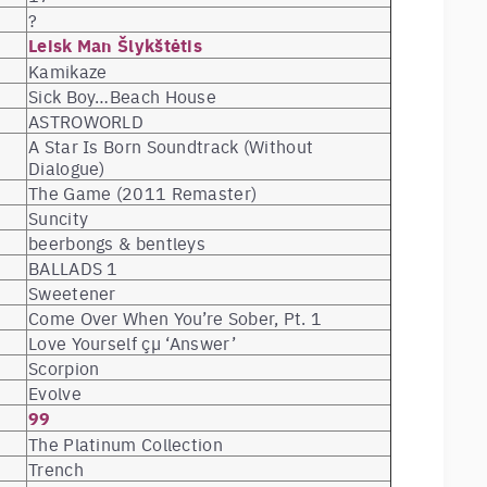
?
Leisk Man Šlykštėtis
Kamikaze
Sick Boy…Beach House
ASTROWORLD
A Star Is Born Soundtrack (Without
Dialogue)
The Game (2011 Remaster)
Suncity
beerbongs & bentleys
BALLADS 1
Sweetener
Come Over When You’re Sober, Pt. 1
Love Yourself çµ ‘Answer’
Scorpion
Evolve
99
The Platinum Collection
Trench