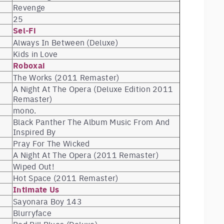
Revenge
25
Sel-Fi
Always In Between (Deluxe)
Kids in Love
Roboxai
The Works (2011 Remaster)
A Night At The Opera (Deluxe Edition 2011
Remaster)
mono.
Black Panther The Album Music From And
Inspired By
Pray For The Wicked
A Night At The Opera (2011 Remaster)
Wiped Out!
Hot Space (2011 Remaster)
Intimate Us
Sayonara Boy 143
Blurryface
Red Pill Blues (Deluxe)