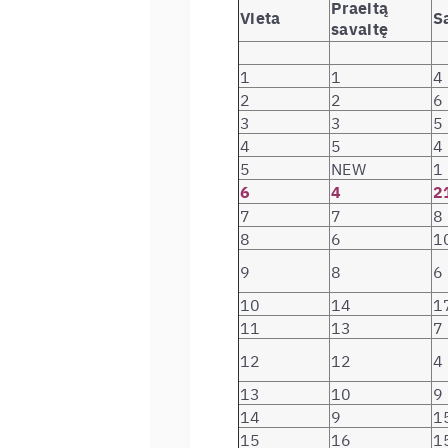
Praeitą
Vieta
S
savaitę
1
1
4
2
2
6
3
3
5
4
5
4
5
NEW
1
6
4
2
7
7
8
8
6
1
9
8
6
10
14
1
11
13
7
12
12
4
13
10
9
14
9
1
15
16
1