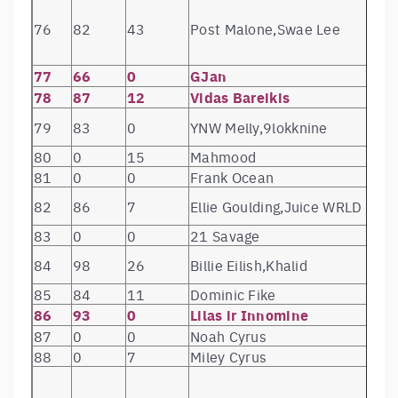
76
82
43
Post Malone,Swae Lee
77
66
0
GJan
78
87
12
Vidas Bareikis
79
83
0
YNW Melly,9lokknine
80
0
15
Mahmood
81
0
0
Frank Ocean
82
86
7
Ellie Goulding,Juice WRLD
83
0
0
21 Savage
84
98
26
Billie Eilish,Khalid
85
84
11
Dominic Fike
86
93
0
Lilas ir Innomine
87
0
0
Noah Cyrus
88
0
7
Miley Cyrus