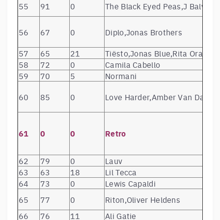
55
91
0
The Black Eyed Peas,J Balvin
73
66
12
Garbanotas
Paskutinė Sa
74
71
41
Drake
Scorpion
56
67
0
Diplo,Jonas Brothers
75
65
2
Mustard
Perfect Ten
76
81
19
A$AP Rocky
TESTING
57
65
21
Tiësto,Jonas Blue,Rita Ora
77
46
8
Young Thug
So Much Fun
58
72
0
Camila Cabello
78
88
15
Rammstein
RAMMSTEIN
59
70
5
Normani
79
0
11
Mahmood
Gioventù Bruc
Late Night
80
73
6
Mark Ronson
60
85
0
Love Harder,Amber Van Day
Feelings
81
76
3
Vidas Bareikis
KATUKAVAKA
Twenty One
82
77
34
Blurryface
Pilots
61
0
0
Retro
The Game (2
83
85
13
Queen
Remaster)
62
79
0
Lauv
Goodbye & Go
84
80
5
Juice WRLD
63
63
18
Lil Tecca
Riddance
64
73
0
Lewis Capaldi
Список твоих
85
84
0
Jony
мыслей
65
77
0
Riton,Oliver Heldens
86
91
8
Monique
Virš Vandens
66
76
11
Ali Gatie
Lilas ir