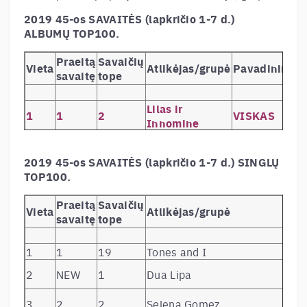
2019 45-os SAVAITĖS (lapkričio 1-7 d.)
ALBUMŲ TOP100.
Praeitą
Savaičių
Vieta
Atlikėjas/grupė
Pavadinimas
savaitę
tope
Lilas ir
1
1
2
VISKAS
Innomine
2
3
3
GJan
Pasiduodu S
3
2
2
Kanye West
JESUS IS KIN
2019 45-os SAVAITĖS (lapkričio 1-7 d.) SINGLŲ
Hollywood’s
TOP100.
4
4
8
Post Malone
Bleeding
No.6
Praeitą
Savaičių
Vieta
Atlikėjas/grupė
5
5
17
Ed Sheeran
Collaboration
savaitę
tope
Project
6
NEW
1
335d
Seka, Vol. 1
1
1
19
Tones and I
7
7
26
ba.
H8
2
NEW
1
Dua Lipa
Charlie’s Ange
(Original Moti
8
NEW
1
Various Artists
3
2
2
Selena Gomez
Picture