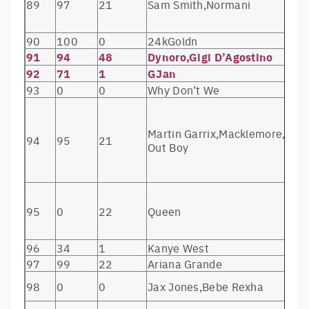
89
97
21
Sam Smith,Normani
90
100
0
24kGoldn
91
94
48
Dynoro,Gigi D’Agostino
92
71
1
GJan
93
0
0
Why Don’t We
Martin Garrix,Macklemore,Fall
94
95
21
Out Boy
95
0
22
Queen
96
34
1
Kanye West
97
99
22
Ariana Grande
98
0
0
Jax Jones,Bebe Rexha