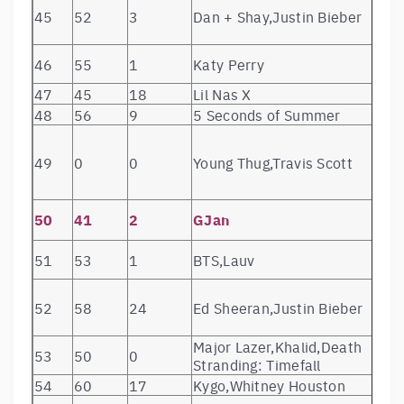
Einius
45
52
3
Dan + Shay,Justin Bieber
Twenty One
60
62
29
Trench
Pilots
46
55
1
Katy Perry
Imagine
61
63
25
Origins (Delux
Dragons
47
45
18
Lil Nas X
62
56
14
Avicii
TIM
48
56
9
5 Seconds of Summer
The
63
64
24
Sick Boy
Chainsmokers
49
0
0
Young Thug,Travis Scott
64
89
0
Sel
Muzika
Твой первый
Tima
65
54
25
диск – моя
Belorusskih
50
41
2
GJan
кассета
66
49
38
Eminem
Kamikaze
51
53
1
BTS,Lauv
67
67
1
James Arthur
YOU
68
75
40
Harry Styles
Harry Styles
LABRINTH, SI
52
58
24
Ed Sheeran,Justin Bieber
69
72
11
Sia
DIPLO PRESE
LSD
Major Lazer,Khalid,Death
53
50
0
70
87
5
NF
The Search
Stranding: Timefall
71
0
1
Frank Ocean
Blonde
54
60
17
Kygo,Whitney Houston
72
69
0
Jonas Blue
Blue