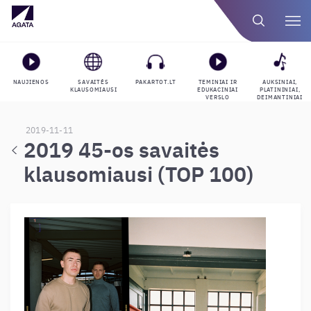
NAUJIENOS
SAVAITĖS
PAKARTOT.LT
TEMINIAI IR
AUKSINIAI,
KLAUSOMIAUSI
EDUKACINIAI
PLATININIAI,
VERSLO
DEIMANTINIAI
GROJARAŠČIAI
APDOVANOJIMAI
2019-11-11
2019 45-os savaitės
klausomiausi (TOP 100)