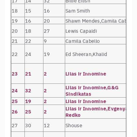
17
14
32
Billie Eilish
21
36
5
Zivert
Vinyl #1
18
15
16
Sam Smith
Cigarettes After
22
10
2
Cry
Sex
19
16
20
Shawn Mendes,Camila Cabello
23
19
16
Jax Jones
Snacks
20
18
27
Lewis Capaldi
24
18
54
Joji
BALLADS 1
25
20
58
Travis Scott
ASTROWORLD
21
22
9
Camila Cabello
Shawn Mende
26
21
15
Shawn Mendes
(Deluxe)
22
24
19
Ed Sheeran,Khalid
27
22
13
Bazzi
Soul Searchin
G&G
28
23
90
99
Sindikatas
23
21
2
Lilas ir Innomine
29
31
135
Arctic Monkeys
AM
Lilas ir Innomine,G&G
Tyler, The
24
32
2
30
27
25
IGOR
Creator
Sindikatas
Beissoul &
25
19
2
Lilas ir Innomine
31
28
28
White Crow
Einius
Lilas ir Innomine,Evgenya
26
25
2
32
29
38
ba.
Rasti / Pasikl
Redko
33
25
115
XXXTENTACION
17
27
30
12
Shouse
Justinas
34
37
62
Justinas Jaru
Jarutis