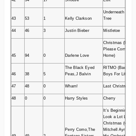
Underneath the
43
53
1
Kelly Clarkson
Tree
44
46
3
Justin Bieber
Mistletoe
Christmas (Baby
Please Come
45
94
0
Darlene Love
Home)
The Black Eyed
RITMO (Bad
46
38
5
Peas,J Balvin
Boys For Life)
47
48
0
Wham!
Last Christmas
48
0
0
Harry Styles
Cherry
It’s Beginning to
Look a Lot Like
Christmas (with
Perry Como,The
Mitchell Ayres &
49
49
2
Fontane Sisters
His Orchestra