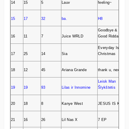
14
15
5
Lauv
feeling~
15
17
32
ba.
H8
Goodbye &
16
11
7
Juice WRLD
Good Riddance
Everyday Is
17
25
14
Sia
Christmas
18
12
45
Ariana Grande
thank u, next
Leisk Man
19
19
93
Lilas ir Innomine
Šlykštėtis
20
18
8
Kanye West
JESUS IS KING
21
16
26
Lil Nas X
7 EP