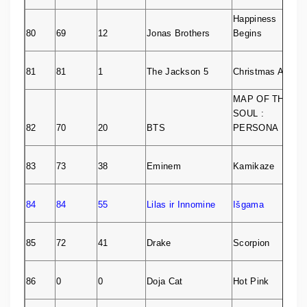
Happiness
80
69
12
Jonas Brothers
Begins
81
81
1
The Jackson 5
Christmas Album
MAP OF THE
SOUL :
82
70
20
BTS
PERSONA
83
73
38
Eminem
Kamikaze
84
84
55
Lilas ir Innomine
Išgama
85
72
41
Drake
Scorpion
86
0
0
Doja Cat
Hot Pink