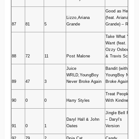
Good as Hell
Lizzo,Ariana
(feat. Ariana
87
81
5
Grande
Grande) – Remix
Take What You
Want (feat.
Ozzy Osbourne
88
72
11
Post Malone
& Travis Scott)
Juice
Bandit (with
WRLD,YoungBoy
YoungBoy Never
89
47
3
Never Broke Again
Broke Again)
Treat People
90
0
0
Harry Styles
With Kindness
Jingle Bell Rock
Daryl Hall & John
– Daryl’s
91
0
1
Oates
Version
92
79
2
Doja Cat
Candy