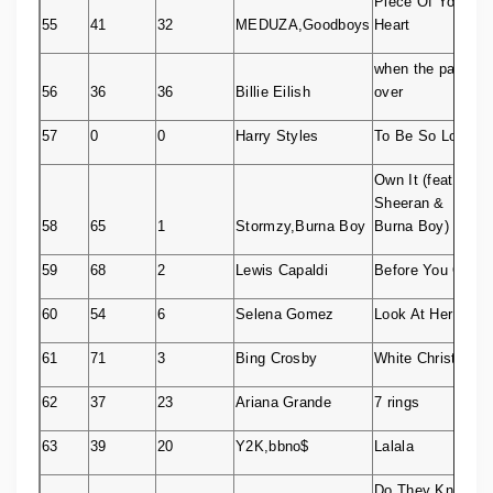
Piece Of Your
55
41
32
MEDUZA,Goodboys
Heart
when the party’s
56
36
36
Billie Eilish
over
57
0
0
Harry Styles
To Be So Lonely
Own It (feat. Ed
Sheeran &
58
65
1
Stormzy,Burna Boy
Burna Boy)
59
68
2
Lewis Capaldi
Before You Go
60
54
6
Selena Gomez
Look At Her Now
61
71
3
Bing Crosby
White Christmas
62
37
23
Ariana Grande
7 rings
63
39
20
Y2K,bbno$
Lalala
Do They Know