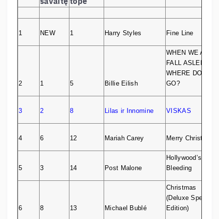
savaitę
tope
1
NEW
1
Harry Styles
Fine Line
WHEN WE ALL
FALL ASLEEP,
WHERE DO WE
2
1
5
Billie Eilish
GO?
3
2
8
Lilas ir Innomine
VISKAS
4
6
12
Mariah Carey
Merry Christmas
Hollywood’s
5
3
14
Post Malone
Bleeding
Christmas
(Deluxe Special
6
8
13
Michael Bublé
Edition)