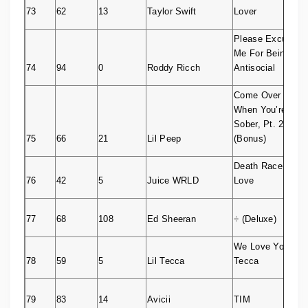
73
62
13
Taylor Swift
Lover
Please Excuse
Me For Being
74
94
0
Roddy Ricch
Antisocial
Come Over
When You’re
Sober, Pt. 2
75
66
21
Lil Peep
(Bonus)
Death Race For
76
42
5
Juice WRLD
Love
77
68
108
Ed Sheeran
÷ (Deluxe)
We Love You
78
59
5
Lil Tecca
Tecca
79
83
14
Avicii
TIM