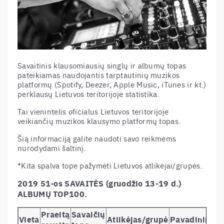
Savaitinis klausomiausių singlų ir albumų topas
pateikiamas naudojantis tarptautinių muzikos
platformų (Spotify, Deezer, Apple Music, iTunes ir kt.)
perklausų Lietuvos teritorijoje statistika.
Tai vienintelis oficialus Lietuvos teritorijoje
veikiančių muzikos klausymo platformų topas.
Šią informaciją galite naudoti savo reikmėms
nurodydami šaltinį.
*Kita spalva tope pažymėti Lietuvos atlikėjai/grupės.
2019 51-os SAVAITĖS (gruodžio 13-19 d.)
ALBUMŲ TOP100.
Praeitą
Savaičių
Vieta
Atlikėjas/grupė
Pavadinimas