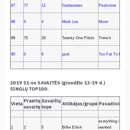
87
77
12
Garbanotas
Paskutinė
88
0
4
Mark Les
Moon
89
75
29
Twenty One Pilots
Trench
90
0
6
jautì
Too Fat To Run
91
90
34
Twenty One Pilots
Blurryface
2019 51-os SAVAITĖS (gruodžio 13-19 d.)
A Jolly
SINGLŲ TOP100.
Christmas From
92
0
4
Frank Sinatra
Frank Sinatra
Praeitą
Savaičių
Vieta
Atlikėjas/grupė
Pavadinimas
savaitę
tope
93
92
61
The Weeknd
Starboy
everything i
94
58
54
Beissoul & Einius
#Asecretcontract
1
2
5
Billie Eilish
wanted