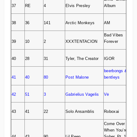
37
RE
4
Elvis Presley
Album
38
36
141
Arctic Monkeys
AM
Bad Vibes
39
10
2
XXXTENTACION
Forever
40
28
31
Tyler, The Creator
IGOR
beerbongs &
41
40
80
Post Malone
bentleys
42
51
3
Gabrielius Vagelis
Vė
43
41
22
Solo Ansamblis
Roboxai
Come Over
When You’re
44
43
90
Lil Peep
Sober, Pt. 1