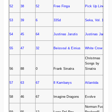
52
38
52
Free Finga
Pick Up Line
53
39
6
335d
Seka, Vol. 1
54
45
64
Justinas Jarutis
Justinas Jarutis
55
47
32
Beissoul & Einius
White Crow
Christmas
Songs by
56
88
0
Frank Sinatra
Sinatra
57
63
67
8 Kambarys
Atlantida
58
46
67
Imagine Dragons
Evolve
Norman Fucking
59
55
12
Lana Del Rey
Rockwell!