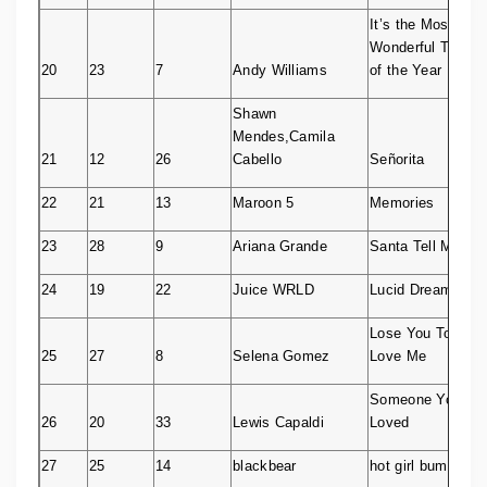
It’s the Most
Wonderful Time
20
23
7
Andy Williams
of the Year
Shawn
Mendes,Camila
21
12
26
Cabello
Señorita
22
21
13
Maroon 5
Memories
23
28
9
Ariana Grande
Santa Tell Me
24
19
22
Juice WRLD
Lucid Dreams
Lose You To
25
27
8
Selena Gomez
Love Me
Someone You
26
20
33
Lewis Capaldi
Loved
27
25
14
blackbear
hot girl bummer