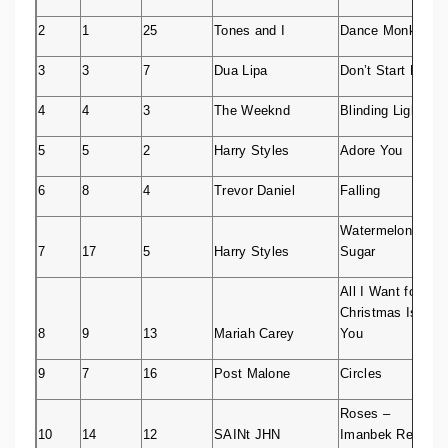
2
1
25
Tones and I
Dance Monkey
95
85
8
Mac Miller
Swimming
3
3
7
Dua Lipa
Don’t Start Now
96
98
19
A$AP Rocky
TESTING
4
4
3
The Weeknd
Blinding Lights
5
5
2
Harry Styles
Adore You
97
82
14
Bazzi
Soul Searching
6
8
4
Trevor Daniel
Falling
98
87
15
Rammstein
RAMMSTEIN
Watermelon
7
17
5
Harry Styles
Sugar
99
0
0
Sel
Muzika
All I Want for
100
93
0
Liam Payne
LP1
Christmas Is
8
9
13
Mariah Carey
You
9
7
16
Post Malone
Circles
Roses –
10
14
12
SAINt JHN
Imanbek Remix