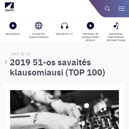
NAUJIENOS
SAVAITĖS
PAKARTOT.LT
TEMINIAI IR
AUKSINIAI,
KLAUSOMIAUSI
EDUKACINIAI
PLATININIAI,
VERSLO
DEIMANTINIAI
GROJARAŠČIAI
APDOVANOJIMAI
2019-12-20
2019 51-os savaitės
klausomiausi (TOP 100)