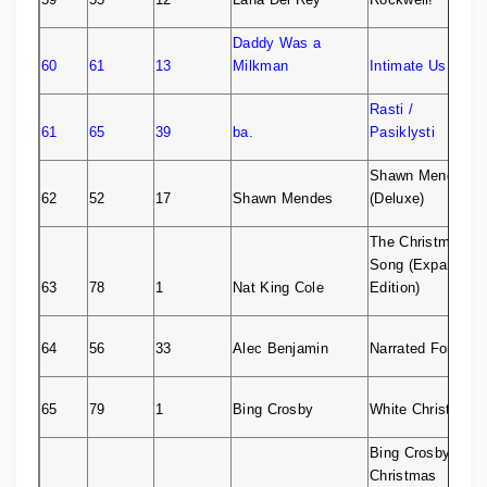
Daddy Was a
60
61
13
Milkman
Intimate Us
Rasti /
61
65
39
ba.
Pasiklysti
Shawn Mendes
62
52
17
Shawn Mendes
(Deluxe)
The Christmas
Song (Expanded
63
78
1
Nat King Cole
Edition)
64
56
33
Alec Benjamin
Narrated For You
65
79
1
Bing Crosby
White Christmas
Bing Crosby –
Christmas