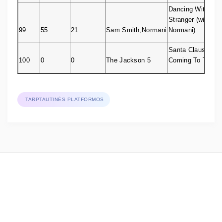
Dancing With A
Stranger (with
99
55
21
Sam Smith,Normani
Normani)
Santa Claus Is
100
0
0
The Jackson 5
Coming To Town
TARPTAUTINĖS PLATFORMOS
 © 2024 AGATA. Visos teisės saugomos.    
Privatumo politika
 Lithuanian Neighbouring Rights Association (AGATA)