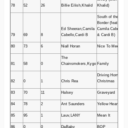
78
52
26
Billie Eilish,Khalid
Khalid)
South of the
Border (feat.
Ed Sheeran,Camila
Camila Cabello
79
69
8
Cabello,Cardi B
& Cardi B)
80
73
6
Niall Horan
Nice To Meet Ya
The
81
58
0
Chainsmokers,Kygo
Family
Driving Home for
82
0
1
Chris Rea
Christmas
83
70
11
Halsey
Graveyard
84
78
2
Ant Saunders
Yellow Hearts
85
95
1
Lauv,LANY
Mean It
86
0
0
DaBaby
BOP