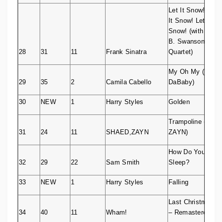
Let It Snow! Let
It Snow! Let It
Snow! (with The
B. Swanson
28
31
11
Frank Sinatra
Quartet)
My Oh My (feat.
29
35
2
Camila Cabello
DaBaby)
30
NEW
1
Harry Styles
Golden
Trampoline (with
31
24
11
SHAED,ZAYN
ZAYN)
How Do You
32
29
22
Sam Smith
Sleep?
33
NEW
1
Harry Styles
Falling
Last Christmas
34
40
11
Wham!
– Remastered