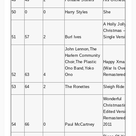
50
0
0
Harry Styles
She
A Holly Jolly
Christmas –
51
57
2
Burl Ives
Single Version
John Lennon,The
Harlem Community
Choir,The Plastic
Happy Xmas
Ono Band,Yoko
(War Is Over) –
52
63
4
Ono
Remastered
53
64
2
The Ronettes
Sleigh Ride
Wonderful
Christmastime –
Edited Version /
Remastered
54
66
0
Paul McCartney
2011