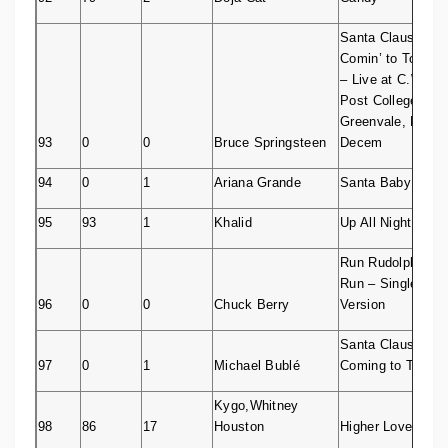
Santa Claus Is
Comin’ to Town
– Live at C.W.
Post College,
Greenvale, NY –
93
0
0
Bruce Springsteen
Decem
94
0
1
Ariana Grande
Santa Baby
95
93
1
Khalid
Up All Night
Run Rudolph
Run – Single
96
0
0
Chuck Berry
Version
Santa Claus Is
97
0
1
Michael Bublé
Coming to Town
Kygo,Whitney
98
86
17
Houston
Higher Love