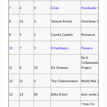
7
4
9
GJan
Pasiduodu Sau
8
14
4
Various Artists
Christmas Hits
9
5
2
Camila Cabello
Romance
10
7
3
8 Kambarys
Panacė
No.6
Collaborations
11
9
23
Ed Sheeran
Project
12
21
2
The Chainsmokers
World War Joy
13
13
83
Billie Eilish
dont smile at me
~how i’m