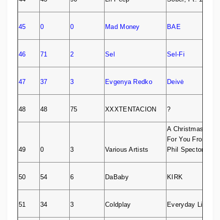
45
0
0
Mad Money
BAE
46
71
2
Sel
Sel-Fi
47
37
3
Evgenya Redko
Deivė
48
48
75
XXXTENTACION
?
A Christmas Gift
For You From
49
0
3
Various Artists
Phil Spector
50
54
6
DaBaby
KIRK
51
34
3
Coldplay
Everyday Life