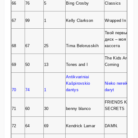
66
76
5
Bing Crosby
Classics
67
99
1
Kelly Clarkson
Wrapped In Red
Твой первый
диск – моя
68
67
25
Tima Belorusskih
кассета
The Kids Are
69
50
13
Tones and I
Coming
Antikvariniai
Kašpirovskio
Nieko nereikia
70
74
1
dantys
daryt
FRIENDS KEEP
71
60
30
benny blanco
SECRETS
72
64
69
Kendrick Lamar
DAMN.