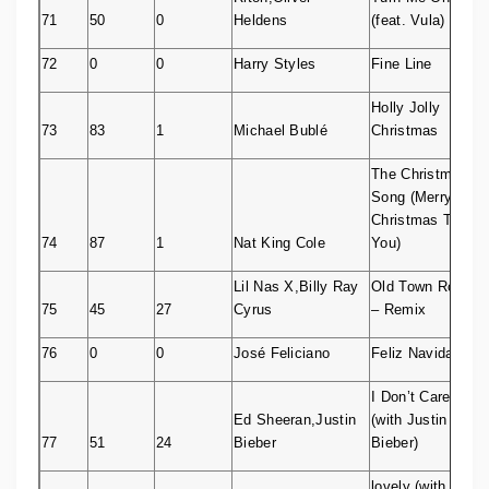
71
50
0
Heldens
(feat. Vula)
72
0
0
Harry Styles
Fine Line
Holly Jolly
73
83
1
Michael Bublé
Christmas
The Christmas
Song (Merry
Christmas To
74
87
1
Nat King Cole
You)
Lil Nas X,Billy Ray
Old Town Road
75
45
27
Cyrus
– Remix
76
0
0
José Feliciano
Feliz Navidad
I Don’t Care
Ed Sheeran,Justin
(with Justin
77
51
24
Bieber
Bieber)
lovely (with