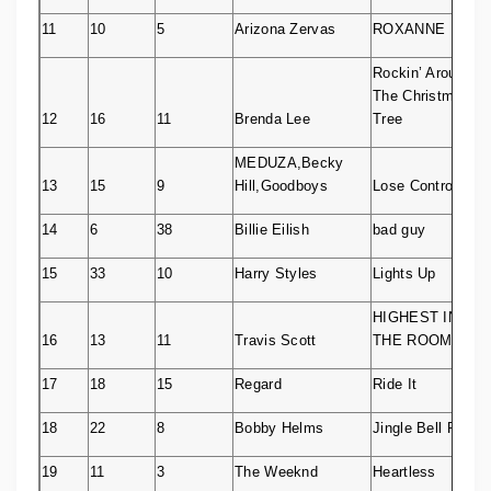
11
10
5
Arizona Zervas
ROXANNE
Rockin’ Around
The Christmas
12
16
11
Brenda Lee
Tree
MEDUZA,Becky
13
15
9
Hill,Goodboys
Lose Control
14
6
38
Billie Eilish
bad guy
15
33
10
Harry Styles
Lights Up
HIGHEST IN
16
13
11
Travis Scott
THE ROOM
17
18
15
Regard
Ride It
18
22
8
Bobby Helms
Jingle Bell Rock
19
11
3
The Weeknd
Heartless