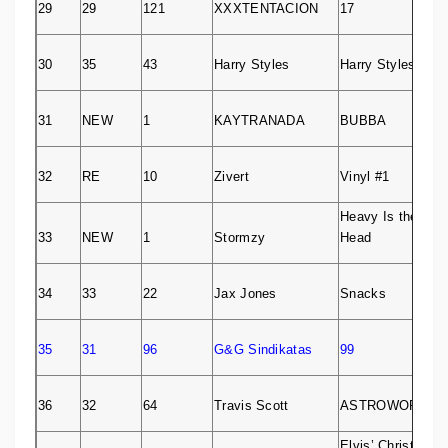
29
29
121
XXXTENTACION
17
30
35
43
Harry Styles
Harry Styles
31
NEW
1
KAYTRANADA
BUBBA
32
RE
10
Zivert
Vinyl #1
Heavy Is the
33
NEW
1
Stormzy
Head
34
33
22
Jax Jones
Snacks
35
31
96
G&G Sindikatas
99
36
32
64
Travis Scott
ASTROWORLD
Elvis’ Christmas