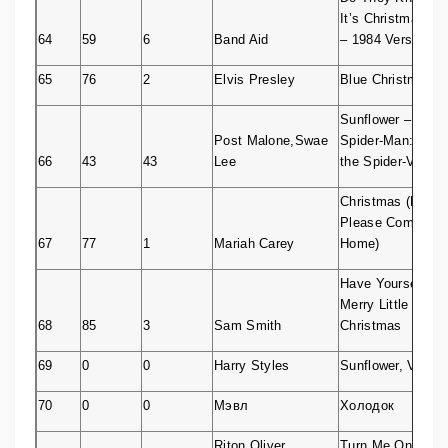
It’s Christmas?
64
59
6
Band Aid
– 1984 Version
65
76
2
Elvis Presley
Blue Christmas
Sunflower –
Post Malone,Swae
Spider-Man: Into
66
43
43
Lee
the Spider-Verse
Christmas (Baby
Please Come
67
77
1
Mariah Carey
Home)
Have Yourself A
Merry Little
68
85
3
Sam Smith
Christmas
69
0
0
Harry Styles
Sunflower, Vol. 6
70
0
0
Мэвл
Холодок
Riton,Oliver
Turn Me On