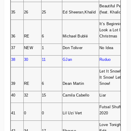
Beautiful People
35
26
25
Ed Sheeran,Khalid
(feat. Khalid)
It’s Beginning to
Look a Lot like
36
RE
6
Michael Bublé
Christmas
37
NEW
1
Don Toliver
No Idea
38
30
11
GJan
Ruduo
Let It Snow! Let
It Snow! Let It
39
RE
6
Dean Martin
Snow!
40
32
15
Camila Cabello
Liar
Futsal Shuffle
41
0
0
Lil Uzi Vert
2020
Love Tonight –
42
34
17
Shouse
Edit