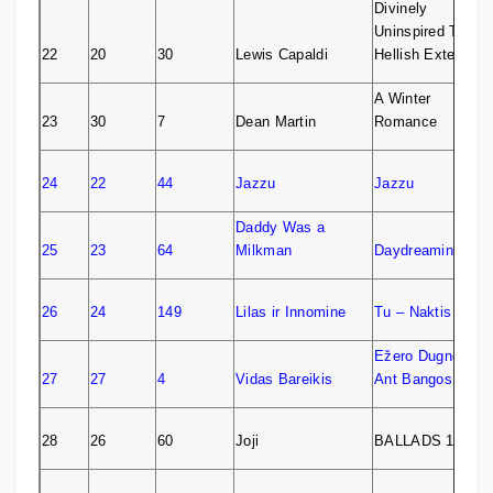
Divinely
Uninspired To A
22
20
30
Lewis Capaldi
Hellish Extent
A Winter
23
30
7
Dean Martin
Romance
24
22
44
Jazzu
Jazzu
Daddy Was a
25
23
64
Milkman
Daydreaming
26
24
149
Lilas ir Innomine
Tu – Naktis
Ežero Dugne /
27
27
4
Vidas Bareikis
Ant Bangos
28
26
60
Joji
BALLADS 1