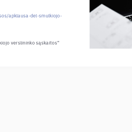
ausos/apklausa-del-smulkiojo-
iojo verslininko sąskaitos“