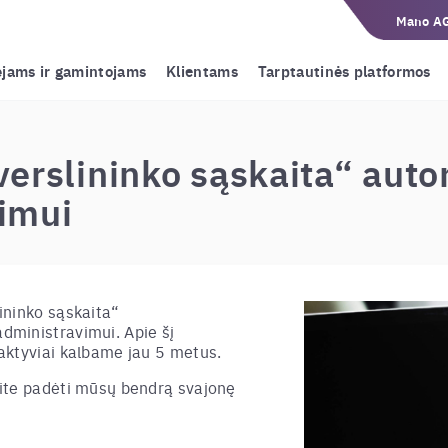
Mano A
ėjams ir gamintojams
Klientams
Tarptautinės platformos
verslininko sąskaita“ au
imui
ininko sąskaita“
ministravimui. Apie šį
aktyviai kalbame jau 5 metus.
ite padėti mūsų bendrą svajonę