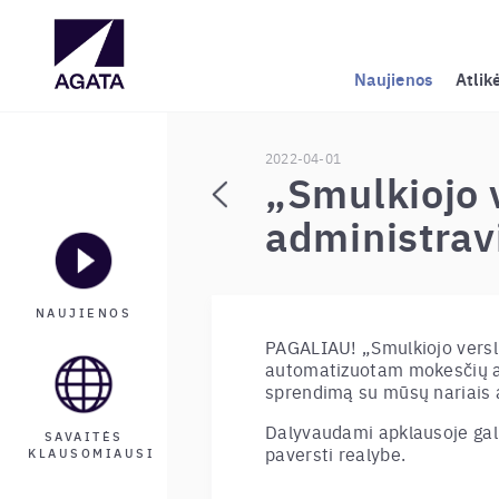
Naujienos
Atlik
2022-04-01
„Smulkiojo 
administrav
NAUJIENOS
PAGALIAU! „Smulkiojo versl
automatizuotam mokesčių ad
sprendimą su mūsų nariais 
Dalyvaudami apklausoje gal
SAVAITĖS
paversti realybe.
KLAUSOMIAUSI