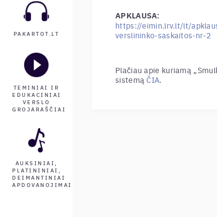
APKLAUSA:
https://eimin.lrv.lt/lt/apkl
verslininko-saskaitos-nr-2
PAKARTOT.LT
Plačiau apie kuriamą „Smulk
sistemą
ČIA
.
TEMINIAI IR
EDUKACINIAI
VERSLO
GROJARAŠČIAI
AUKSINIAI,
PLATININIAI,
DEIMANTINIAI
APDOVANOJIMAI