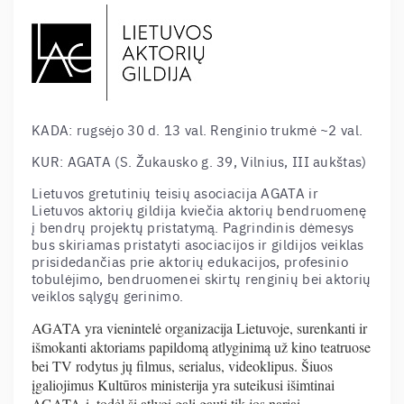
KADA: rugsėjo 30 d. 13 val. Renginio trukmė ~2 val.
KUR: AGATA (S. Žukausko g. 39, Vilnius, III aukštas)
Lietuvos gretutinių teisių asociacija AGATA ir
Lietuvos aktorių gildija kviečia aktorių bendruomenę
į bendrų projektų pristatymą. Pagrindinis dėmesys
bus skiriamas pristatyti asociacijos ir gildijos veiklas
prisidedančias prie aktorių edukacijos, profesinio
tobulėjimo, bendruomenei skirtų renginių bei aktorių
veiklos sąlygų gerinimo.
AGATA yra vienintelė organizacija Lietuvoje, surenkanti ir
išmokanti aktoriams papildomą atlyginimą už kino teatruose
bei TV rodytus jų filmus, serialus, videoklipus. Šiuos
įgaliojimus Kultūros ministerija yra suteikusi išimtinai
AGATA-i, todėl šį atlygį gali gauti tik jos nariai.