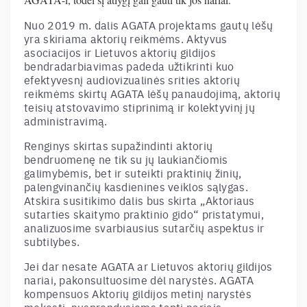
Nuo 2019 m. dalis AGATA projektams gautų lėšų
yra skiriama aktorių reikmėms. Aktyvus
asociacijos ir Lietuvos aktorių gildijos
bendradarbiavimas padeda užtikrinti kuo
efektyvesnį audiovizualinės srities aktorių
reikmėms skirtų AGATA lėšų panaudojimą, aktorių
teisių atstovavimo stiprinimą ir kolektyvinį jų
administravimą.
Renginys skirtas supažindinti aktorių
bendruomenę ne tik su jų laukiančiomis
galimybėmis, bet ir suteikti praktinių žinių,
palengvinančių kasdienines veiklos sąlygas.
Atskira susitikimo dalis bus skirta „Aktoriaus
sutarties skaitymo praktinio gido“ pristatymui,
analizuosime svarbiausius sutarčių aspektus ir
subtilybes.
Jei dar nesate AGATA ar Lietuvos aktorių gildijos
nariai, pakonsultuosime dėl narystės. AGATA
kompensuos Aktorių gildijos metinį narystės