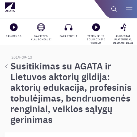
NAUJIENOS
SAVAITĖS
PAKARTOT.LT
TEMINIAI IR
AUKSINIAI,
KLAUSOMIAUSI
EDUKACINIAI
PLATININIAI,
VERSLO
DEIMANTINIAI
GROJARAŠČIAI
APDOVANOJIMAI
2019-09-13
Susitikimas su AGATA ir
Lietuvos aktorių gildija:
aktorių edukacija, profesinis
tobulėjimas, bendruomenės
renginiai, veiklos sąlygų
gerinimas