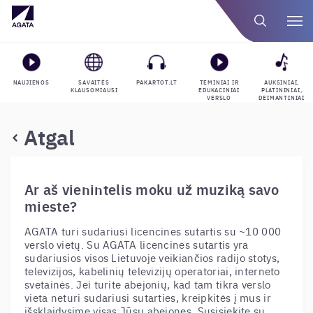
NAUJIENOS
SAVAITĖS
PAKARTOT.LT
TEMINIAI IR
AUKSINIAI,
KLAUSOMIAUSI
EDUKACINIAI
PLATININIAI,
VERSLO
DEIMANTINIAI
GROJARAŠČIAI
APDOVANOJIMAI
Atgal
Ar aš vienintelis moku už muziką savo
mieste?
AGATA turi sudariusi licencines sutartis su ~10 000
verslo vietų. Su AGATA licencines sutartis yra
sudariusios visos Lietuvoje veikiančios radijo stotys,
televizijos, kabelinių televizijų operatoriai, interneto
svetainės. Jei turite abejonių, kad tam tikra verslo
vieta neturi sudariusi sutarties, kreipkitės į mus ir
išsklaidysime visas Jūsų abejones. Susisiekite su