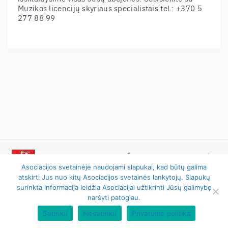
Muzikos licencijų skyriaus specialistais tel.: +370 5
277 88 99
Asociacijos svetainėje naudojami slapukai, kad būtų galima
atskirti Jus nuo kitų Asociacijos svetainės lankytojų. Slapukų
 © 2024 AGATA. Visos teisės saugomos.    
Privatumo politika
surinkta informacija leidžia Asociacijai užtikrinti Jūsų galimybę
naršyti patogiau.
 Lithuanian Neighbouring Rights Association (AGATA)
Sutinku
Nesutinku
Privatumo politika
Mediapark
e-solution