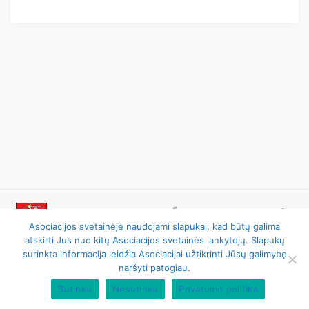
Asociacijos svetainėje naudojami slapukai, kad būtų galima
atskirti Jus nuo kitų Asociacijos svetainės lankytojų. Slapukų
 © 2024 AGATA. Visos teisės saugomos.    
Privatumo politika
surinkta informacija leidžia Asociacijai užtikrinti Jūsų galimybę
naršyti patogiau.
 Lithuanian Neighbouring Rights Association (AGATA)
Sutinku
Nesutinku
Privatumo politika
Mediapark
e-solution