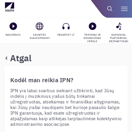
NAUJIENOS
SAVAITĖS
PAKARTOT.LT
TEMINIAI IR
AUKSINIAI,
KLAUSOMIAUSI
EDUKACINIAI
PLATININIAI,
VERSLO
DEIMANTINIAI
GROJARAŠČIAI
APDOVANOJIMAI
Atgal
Kodėl man reikia IPN?
IPN yra labai svarbus siekiant užtikrinti, kad Jūsų
indėlis į muzikinius įrašus būtų tinkamai
užregistruotas, atsekamas ir finansiškai atlyginamas,
kai Jūsų įrašai naudojami bet kurioje pasaulio šalyje.
IPN garantuoja, kad esate užregistruotas ir
atpažįstamas kaip atlikėjas tarptautinėse kolektyvinio
administravimo asociacijose.